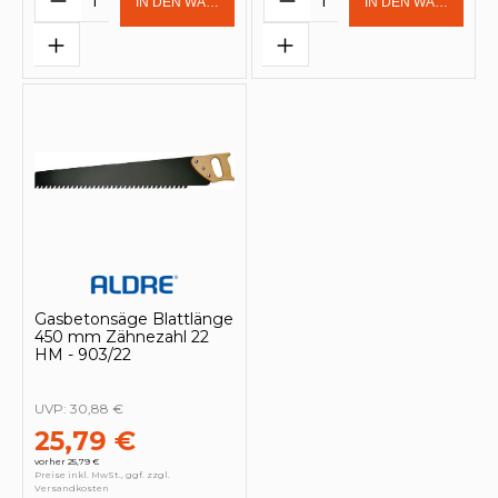
IN DEN WARENKORB
IN DEN WARENKOR
Gasbetonsäge Blattlänge
450 mm Zähnezahl 22
HM - 903/22
UVP:
30,88 €
25,79 €
vorher 25,79 €
Preise inkl. MwSt., ggf. zzgl.
Versandkosten