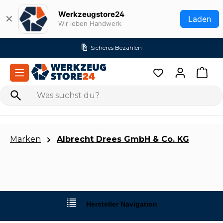
Zum Hauptinhalt springen
Werkzeugstore24
✕
Laden
Wir leben Handwerk
Sicheres Bezahlen
Marken
Albrecht Drees GmbH & Co. KG
Hersteller Navigation