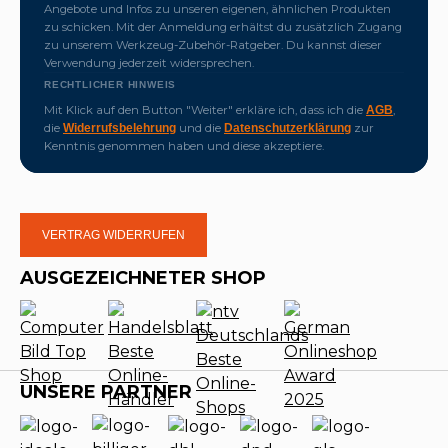
Angebote und Infos zu unseren eigenen, ähnlichen Produkten
zu schicken. Mit der Anmeldung erhältst du zusätzlich Zugang
zu unserem Werkzeug-Zubehör-Ratgeber. Du kannst dieser
Verwendung jederzeit widersprechen.
RECHTLICHER HINWEIS
Mit Klick auf den Button "Weiter" erkläre ich, dass ich die
,
AGB
die
und die
zur
Widerrufsbelehrung
Datenschutzerklärung
Kenntnis genommen haben und diese akzeptiere.
VERTRAG WIDERRUFEN
AUSGEZEICHNETER SHOP
UNSERE PARTNER