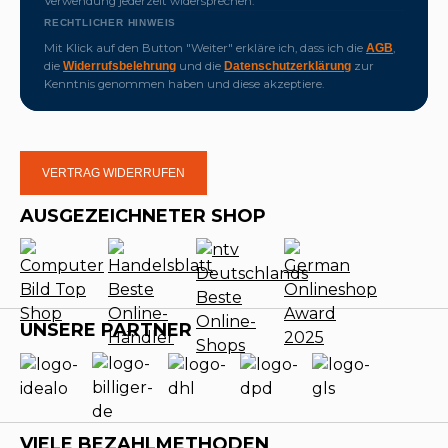
Verwendung jederzeit widersprechen.
RECHTLICHER HINWEIS
Mit Klick auf den Button "Weiter" erkläre ich, dass ich die
,
AGB
die
und die
zur
Widerrufsbelehrung
Datenschutzerklärung
Kenntnis genommen haben und diese akzeptiere.
VERTRAG WIDERRUFEN
AUSGEZEICHNETER SHOP
UNSERE PARTNER
VIELE BEZAHLMETHODEN