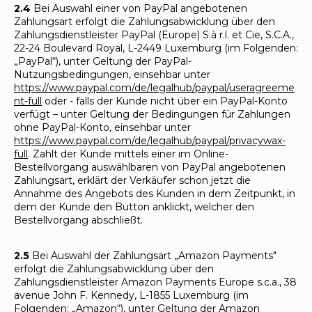
2.4
Bei Auswahl einer von PayPal angebotenen
Zahlungsart erfolgt die Zahlungsabwicklung über den
Zahlungsdienstleister PayPal (Europe) S.à r.l. et Cie, S.C.A.,
22-24 Boulevard Royal, L-2449 Luxemburg (im Folgenden:
„PayPal“), unter Geltung der PayPal-
Nutzungsbedingungen, einsehbar unter
https://www.paypal.com/de/legalhub/paypal/useragreeme
nt-full
oder - falls der Kunde nicht über ein PayPal-Konto
verfügt – unter Geltung der Bedingungen für Zahlungen
ohne PayPal-Konto, einsehbar unter
https://www.paypal.com/de/legalhub/paypal/privacywax-
full
. Zahlt der Kunde mittels einer im Online-
Bestellvorgang auswählbaren von PayPal angebotenen
Zahlungsart, erklärt der Verkäufer schon jetzt die
Annahme des Angebots des Kunden in dem Zeitpunkt, in
dem der Kunde den Button anklickt, welcher den
Bestellvorgang abschließt.
2.5
Bei Auswahl der Zahlungsart „Amazon Payments"
erfolgt die Zahlungsabwicklung über den
Zahlungsdienstleister Amazon Payments Europe s.c.a., 38
avenue John F. Kennedy, L-1855 Luxemburg (im
Folgenden: „Amazon“), unter Geltung der Amazon