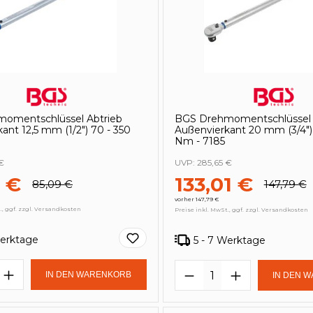
omentschlüssel Abtrieb
BGS Drehmomentschlüssel 
ant 12,5 mm (1/2") 70 - 350
Außenvierkant 20 mm (3/4")
Nm - 7185
€
UVP:
285,65 €
 €
133,01 €
85,09 €
147,79 €
vorher 147,79 €
., ggf. zzgl. Versandkosten
Preise inkl. MwSt., ggf. zzgl. Versandkosten
Werktage
5 - 7 Werktage
t Anzahl: Gib den gewünschten Wert e
Produkt Anzahl: 
IN DEN WARENKORB
IN DEN 