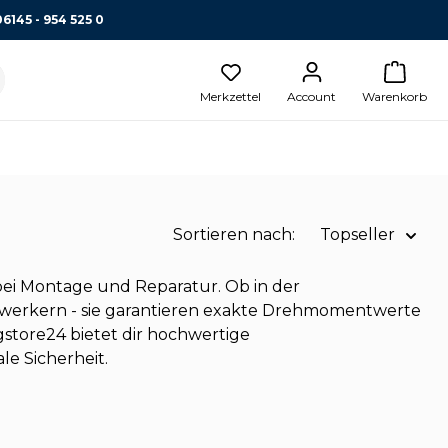
06145 - 954 525 0
Merkzettel
Account
Warenkorb
Sortieren nach:
Topseller
Name A-Z
ei Montage und Reparatur. Ob in der
mwerkern - sie garantieren exakte Drehmomentwerte
Name Z-A
tore24 bietet dir hochwertige
Preis aufsteigend
e Sicherheit.
Topseller
Preis absteigend