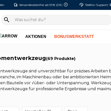
len
Versandkostenfrei ab 99€ (DE)
Telefon-Support:
AKTIONEN
BONUSWERKSTATT
omentwerkzeug
(69 Produkte)
werkzeuge sind unverzichtbar für präzises Arbeiten b
ranche, im Maschinenbau oder bei ambitionierten Hei
en Bauteile vor √úber- oder Unterspannung. Werkzeugs
werkzeuge für professionelle Ergebnisse und maximal