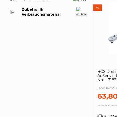
%
Zubehör &
Verbrauchsmaterial
BGS Drehm
Außenvierk
Nm - 7183
UVP:
142,79 
63,8
Preise inkl. MwSt
5 - 7 