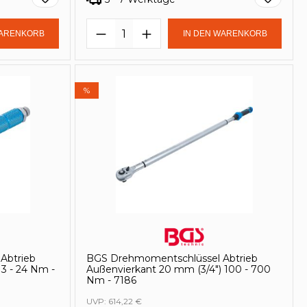
in oder benutze die Schaltflächen um
Gib den gewünschten Wert ein oder be
Produkt Anzahl: Gib den ge
WARENKORB
IN DEN WARENKORB
%
Abtrieb
BGS Drehmomentschlüssel Abtrieb
 3 - 24 Nm -
Außenvierkant 20 mm (3/4") 100 - 700
Nm - 7186
UVP:
614,22 €