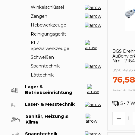
Winkelschlüssel
Zangen
Hebewerkzeuge
Reinigungsgerät
KFZ-
Spezialwerkzeuge
BGS Drehm
Außenvierk
Schweißen
Nm - 7184
Spanntechnik
UVP:
149,93 
Löttechnik
76,58
Lager &
Preise inkl. MwSt
Betriebseinrichtung
5 - 7 
Laser- & Messtechnik
Produk
Sanitär, Heizung &
Klima
Spanntechnik