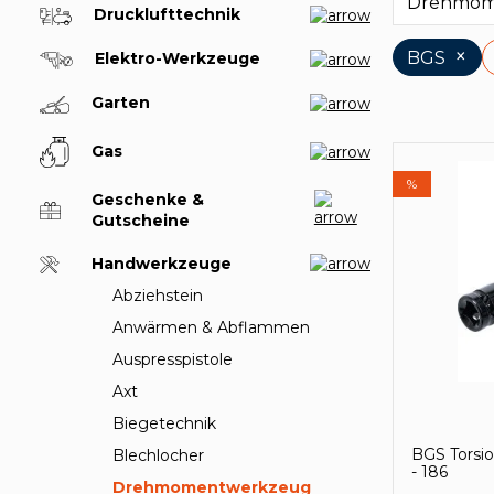
Drehmo
Drucklufttechnik
×
BGS
Elektro-Werkzeuge
Garten
Gas
%
Geschenke &
Gutscheine
Handwerkzeuge
Abziehstein
Anwärmen & Abflammen
Auspresspistole
Axt
Biegetechnik
BGS Torsio
Blechlocher
- 186
Drehmomentwerkzeug