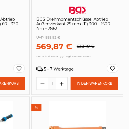
Abtrieb
BGS Drehmomentschlüssel Abtrieb
 60 - 330
Außenvierkant 25 mm (1") 300 - 1500
Nm - 2863
UVP:
999,92 €
569,87 €
633,19 €
Preise inkl. MwSt., ggf. zzgl. Versandkosten
5 - 7 Werktage
in oder benutze die Schaltflächen um
Gib den gewünschten Wert ein oder be
Produkt Anzahl: Gib den ge
WARENKORB
IN DEN WARENKORB
%