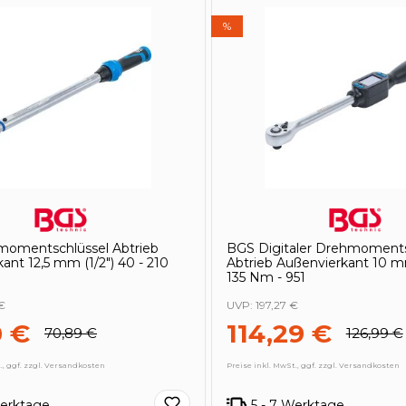
%
omentschlüssel Abtrieb
BGS Digitaler Drehmoments
ant 12,5 mm (1/2") 40 - 210
Abtrieb Außenvierkant 10 mm
135 Nm - 951
€
UVP:
197,27 €
0 €
114,29 €
70,89 €
126,99 €
., ggf. zzgl. Versandkosten
Preise inkl. MwSt., ggf. zzgl. Versandkosten
Werktage
5 - 7 Werktage