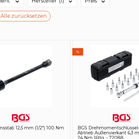
ment
Hersteller
(1)
Preis
Alle zurücksetzen
%
nsstab 12,5 mm (1/2") 100 Nm
BGS Drehmomentschlüssel-
Abtrieb Außenvierkant 6,3 mm
24 Nm 16tlg. - 72088