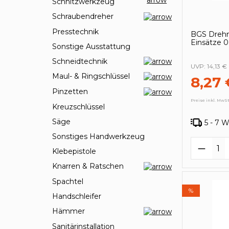
Schnitzwerkzeug
Schraubendreher
Presstechnik
BGS Drehm
Einsätze 0
Sonstige Ausstattung
Schneidtechnik
UVP:
14,13 €
Maul- & Ringschlüssel
8,27 
Pinzetten
Preise inkl. MwSt
Kreuzschlüssel
Säge
5 - 7 
Sonstiges Handwerkzeug
Produk
Klebepistole
Knarren & Ratschen
Spachtel
%
Handschleifer
Hämmer
Sanitärinstallation