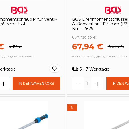
omentschrauber für Ventil-
BGS Drehmomentschlüssel 
,45 Nm - 1551
Außenvierkant 12,5 mm (1/2")
Nm - 2829
UVP:
128,50 €
€
67,94 €
9,19 €
75,49 €
., ggf. zzgl. Versandkosten
Preise inkl. MwSt., ggf. zzgl. Versandkosten
Werktage
5 - 7 Werktage
t Anzahl: Gib den gewünschten Wert e
Produkt Anzahl: 
IN DEN WARENKORB
IN DEN 
%