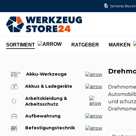
Sicheres Bezah
m Hauptinhalt springen
Zur Suche springen
Zur Hauptnavigation springen
SORTIMENT
RATGEBER
MARKEN
Drehm
Akku-Werkzeuge
Akkus & Ladegeräte
Drehmoment
Automobilb
Arbeitskleidung &
und schütz
Arbeitsschutz
Drehmoment
Aufbewahrung
Befestigungstechnik