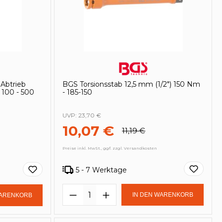
Abtrieb
BGS Torsionsstab 12,5 mm (1/2") 150 Nm
 100 - 500
- 185-150
UVP:
23,70 €
10,07 €
11,19 €
Preise inkl. MwSt., ggf. zzgl. Versandkosten
5 - 7 Werktage
in oder benutze die Schaltflächen um
Produkt Anzahl: Gib den ge
Gib den gewünschten Wert ein oder be
IN DEN WARENKORB
WARENKORB