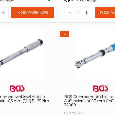
t Anzahl: Gib den gewünschten Wert e
Produkt Anzahl: 
IN DEN WARENKORB
IN DEN 
%
omentschlüssel Abtrieb
BGS Drehmomentschlüssel 
ant 6,3 mm (1/4") 5 - 25 Nm -
Außenvierkant 6,3 mm (1/4")
72089
UVP:
95,64 €