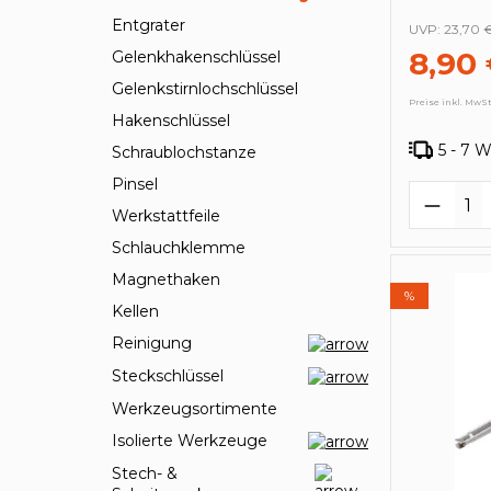
Entgrater
UVP:
23,70 
8,90
Gelenkhakenschlüssel
Gelenkstirnlochschlüssel
Preise inkl. MwSt
Hakenschlüssel
5 - 7 
Schraublochstanze
Pinsel
Produk
Werkstattfeile
Schlauchklemme
Magnethaken
%
Kellen
Reinigung
Steckschlüssel
Werkzeugsortimente
Isolierte Werkzeuge
Stech- &