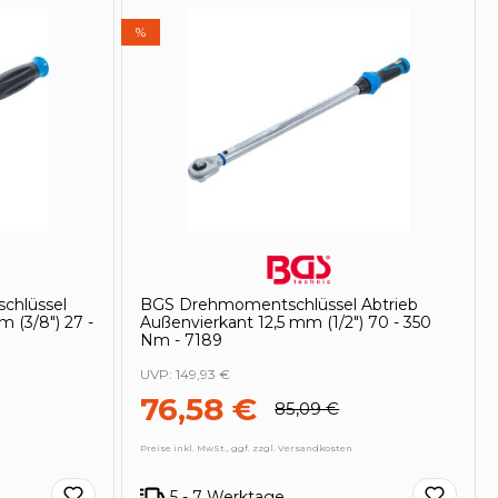
%
chlüssel
BGS Drehmomentschlüssel Abtrieb
 (3/8") 27 -
Außenvierkant 12,5 mm (1/2") 70 - 350
Nm - 7189
UVP:
149,93 €
76,58 €
85,09 €
Preise inkl. MwSt., ggf. zzgl. Versandkosten
5 - 7 Werktage