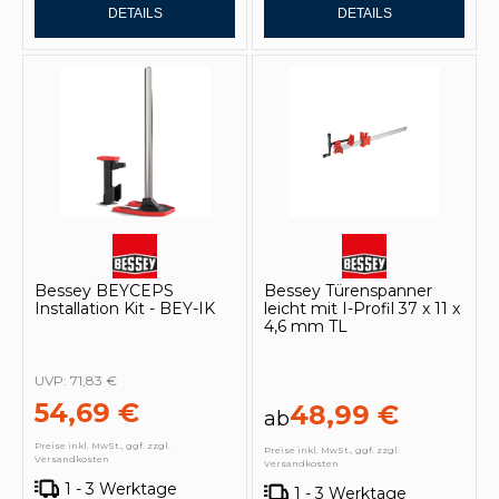
DETAILS
DETAILS
Bessey BEYCEPS
Bessey Türenspanner
Installation Kit - BEY-IK
leicht mit I-Profil 37 x 11 x
4,6 mm TL
UVP:
71,83 €
54,69 €
48,99 €
ab
Preise inkl. MwSt., ggf. zzgl.
Preise inkl. MwSt., ggf. zzgl.
Versandkosten
Versandkosten
1 - 3 Werktage
1 - 3 Werktage