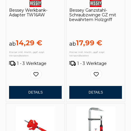
Bessey Werkbank-
Bessey Ganzstahl-
Adapter TW16AW
Schraubzwinge GZ mit
bewährtem Holzgriff
14,29 €
17,99 €
ab
ab
Preise inkl. MwSt., ggf. zzgl.
Preise inkl. MwSt., ggf. zzgl.
Versandkosten
Versandkosten
1 - 3 Werktage
1 - 3 Werktage
DETAILS
DETAILS