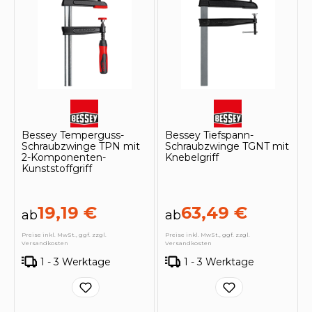
Bessey Temperguss-
Bessey Tiefspann-
Schraubzwinge TPN mit
Schraubzwinge TGNT mit
2-Komponenten-
Knebelgriff
Kunststoffgriff
19,19 €
63,49 €
ab
ab
Preise inkl. MwSt., ggf. zzgl.
Preise inkl. MwSt., ggf. zzgl.
Versandkosten
Versandkosten
1 - 3 Werktage
1 - 3 Werktage