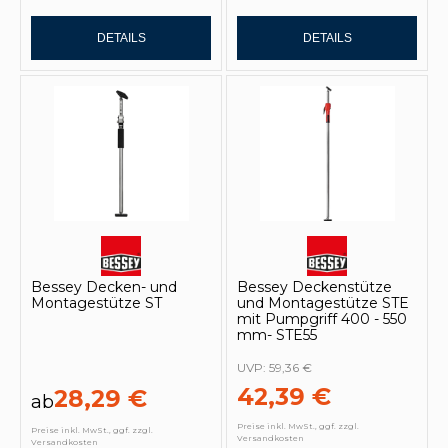
DETAILS
DETAILS
Bessey Decken- und
Bessey Deckenstütze
Montagestütze ST
und Montagestütze STE
mit Pumpgriff 400 - 550
mm- STE55
UVP:
59,36 €
42,39 €
28,29 €
ab
Preise inkl. MwSt., ggf. zzgl.
Preise inkl. MwSt., ggf. zzgl.
Versandkosten
Versandkosten