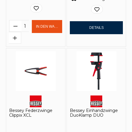
Produkt Anzahl: Gib den gewünschten 
IN DEN WARENKORB
DETAILS
Bessey Federzwinge
Bessey Einhandzwinge
Clippix XCL
DuoKlamp DUO