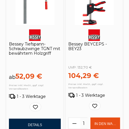
Bessey Tiefspann-
Bessey BEYCEPS -
Schraubzwinge TGNT mit
BEY23
bewährtem Holzgriff
UVP:
132,70 €
104,29 €
52,09 €
ab
Preise inkl. MwSt., ggf. zzgl.
Preise inkl. MwSt., ggf. zzgl.
Versandkosten
Versandkosten
1 - 3 Werktage
1 - 3 Werktage
Produkt Anzahl: Gi
IN DEN WARENKOR
DETAILS