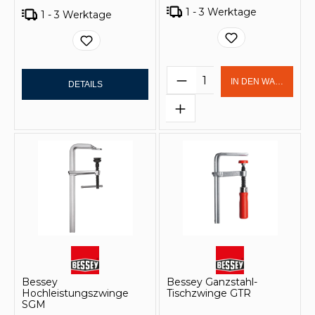
1 - 3 Werktage
1 - 3 Werktage
Produkt Anzahl: Gi
IN DEN WARENKOR
DETAILS
Bessey
Bessey Ganzstahl-
Hochleistungszwinge
Tischzwinge GTR
SGM