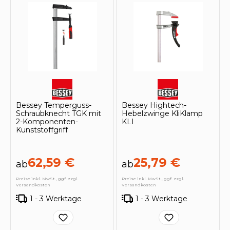
Bessey Temperguss-
Bessey Hightech-
Schraubknecht TGK mit
Hebelzwinge KliKlamp
2-Komponenten-
KLI
Kunststoffgriff
62,59 €
25,79 €
ab
ab
Preise inkl. MwSt., ggf. zzgl.
Preise inkl. MwSt., ggf. zzgl.
Versandkosten
Versandkosten
1 - 3 Werktage
1 - 3 Werktage