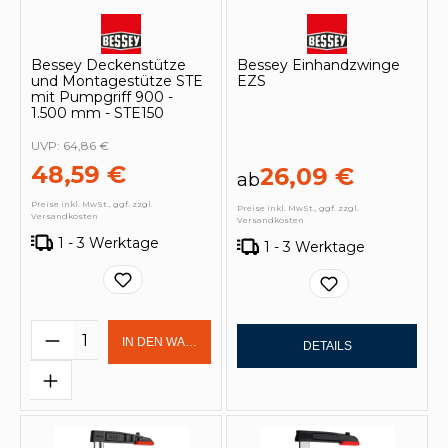
Bessey Deckenstütze
Bessey Einhandzwinge
und Montagestütze STE
EZS
mit Pumpgriff 900 -
1.500 mm - STE150
UVP:
64,86 €
48,59 €
26,09 €
ab
Preise inkl. MwSt., ggf. zzgl.
Preise inkl. MwSt., ggf. zzgl.
Versandkosten
Versandkosten
1 - 3 Werktage
1 - 3 Werktage
Produkt Anzahl: Gib den gewünschten 
IN DEN WARENKORB
DETAILS