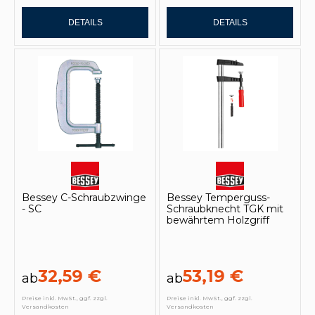
DETAILS
DETAILS
Bessey C-Schraubzwinge
Bessey Temperguss-
- SC
Schraubknecht TGK mit
bewährtem Holzgriff
32,59 €
53,19 €
ab
ab
Preise inkl. MwSt., ggf. zzgl.
Preise inkl. MwSt., ggf. zzgl.
Versandkosten
Versandkosten