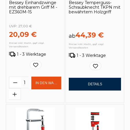
Bessey Einhandzwinge
Bessey Temperguss-
mit drehbarem Griff M -
Schraubknecht TKPN mit
EZ360M-15
bewährtem Holzgriff
UVP:
27,00 €
20,09 €
44,39 €
ab
Preise inkl. MwSt., ggf. zzgl.
Preise inkl. MwSt., ggf. zzgl.
Versandkosten
Versandkosten
1 - 3 Werktage
1 - 3 Werktage
Produkt Anzahl: Gib den gewünschten 
IN DEN WARENKORB
DETAILS