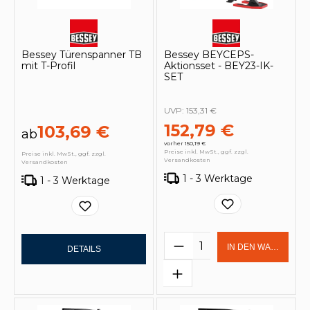
Bessey Türenspanner TB
Bessey BEYCEPS-
mit T-Profil
Aktionsset - BEY23-IK-
SET
UVP:
153,31 €
152,79 €
103,69 €
ab
vorher 150,19 €
Preise inkl. MwSt., ggf. zzgl.
Preise inkl. MwSt., ggf. zzgl.
Versandkosten
Versandkosten
1 - 3 Werktage
1 - 3 Werktage
Produkt Anzahl: Gi
IN DEN WARENKOR
DETAILS