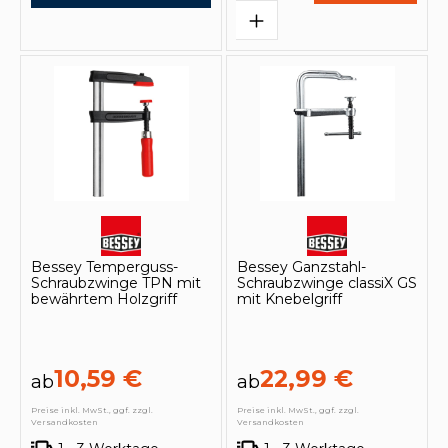
Bessey Temperguss-
Bessey Ganzstahl-
Schraubzwinge TPN mit
Schraubzwinge classiX GS
bewährtem Holzgriff
mit Knebelgriff
10,59 €
22,99 €
ab
ab
Preise inkl. MwSt., ggf. zzgl.
Preise inkl. MwSt., ggf. zzgl.
Versandkosten
Versandkosten