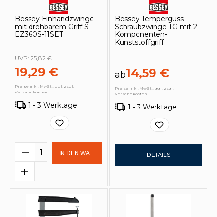
Bessey Einhandzwinge
Bessey Temperguss-
mit drehbarem Griff S -
Schraubzwinge TG mit 2-
EZ360S-11SET
Komponenten-
Kunststoffgriff
UVP:
25,82 €
19,29 €
14,59 €
ab
Preise inkl. MwSt., ggf. zzgl.
Preise inkl. MwSt., ggf. zzgl.
Versandkosten
Versandkosten
1 - 3 Werktage
1 - 3 Werktage
Produkt Anzahl: Gib den gewünschten 
IN DEN WARENKORB
DETAILS