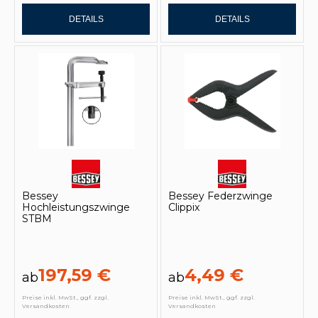
DETAILS
DETAILS
Bessey
Bessey Federzwinge
Hochleistungszwinge
Clippix
STBM
197,59 €
4,49 €
ab
ab
Preise inkl. MwSt., ggf. zzgl.
Preise inkl. MwSt., ggf. zzgl.
Versandkosten
Versandkosten