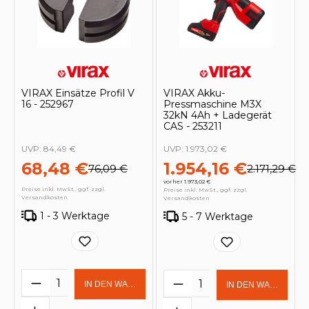
VIRAX Einsätze Profil V
VIRAX Akku-
16 - 252967
Pressmaschine M3X
32kN 4Ah + Ladegerät
CAS - 253211
UVP:
84,49 €
UVP:
1.973,02 €
68,48 €
1.954,16 €
76,09 €
2.171,29 €
vorher 1.973,02 €
Preise inkl. MwSt., ggf. zzgl.
Preise inkl. MwSt., ggf. zzgl.
Versandkosten
Versandkosten
1 - 3 Werktage
5 - 7 Werktage
Produkt Anzahl: Gib den gewünschten 
Produkt Anzahl: Gi
IN DEN WARENKORB
IN DEN WARENKOR