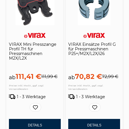
VIRAX Mini Presszange
VIRAX Einsätze Profil G
Profil TH für
für Pressmaschinen
Pressmaschinen
P25+/M2X/L2X/i26
M2X/L2X
111,41 €
70,82 €
111,99 €
72,99 €
ab
ab
Preise inkl. MwSt., ggf. zzgl.
Preise inkl. MwSt., ggf. zzgl.
Versandkosten
Versandkosten
1 - 3 Werktage
1 - 3 Werktage
DETAILS
DETAILS