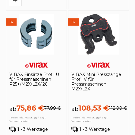
%
%
VIRAX Einsätze Profil U
VIRAX Mini Presszange
für Pressmaschinen
Profil V für
P25+/M2X/L2X/i26
Pressmaschinen
M2X/L2X
75,86 €
108,53 €
77,99 €
112,99 €
ab
ab
Preise inkl. MwSt., ggf. zzgl.
Preise inkl. MwSt., ggf. zzgl.
Versandkosten
Versandkosten
1 - 3 Werktage
1 - 3 Werktage