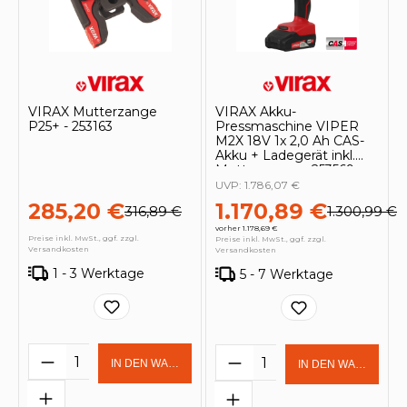
VIRAX Mutterzange
VIRAX Akku-
P25+ - 253163
Pressmaschine VIPER
M2X 18V 1x 2,0 Ah CAS-
Akku + Ladegerät inkl.
Mutterzange - 253569
UVP:
1.786,07 €
285,20 €
1.170,89 €
316,89 €
1.300,99 €
vorher 1.178,69 €
Preise inkl. MwSt., ggf. zzgl.
Preise inkl. MwSt., ggf. zzgl.
Versandkosten
Versandkosten
1 - 3 Werktage
5 - 7 Werktage
Produkt Anzahl: Gib den gewünschten 
Produkt Anzahl: Gi
IN DEN WARENKORB
IN DEN WARENKOR