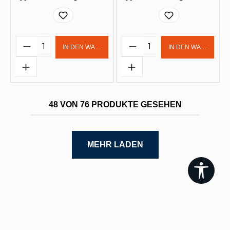
Produkt Anzahl: Gib den gewünschten 
Produkt Anzahl: Gi
IN DEN WARENKORB
IN DEN WARENKOR
48 VON 76 PRODUKTE GESEHEN
MEHR LADEN
Werk