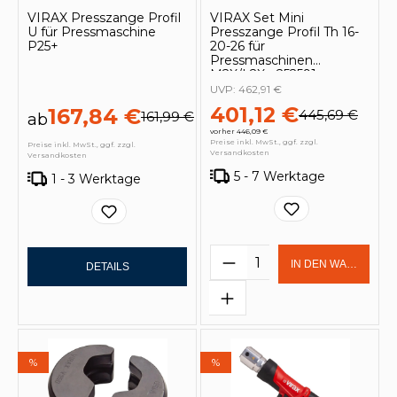
VIRAX Presszange Profil
VIRAX Set Mini
U für Pressmaschine
Presszange Profil Th 16-
P25+
20-26 für
Pressmaschinen
M2X/L2X - 252591
UVP:
462,91 €
401,12 €
167,84 €
445,69 €
161,99 €
ab
vorher 446,09 €
Preise inkl. MwSt., ggf. zzgl.
Preise inkl. MwSt., ggf. zzgl.
Versandkosten
Versandkosten
5 - 7 Werktage
1 - 3 Werktage
Produkt Anzahl: Gi
IN DEN WARENKOR
DETAILS
%
%