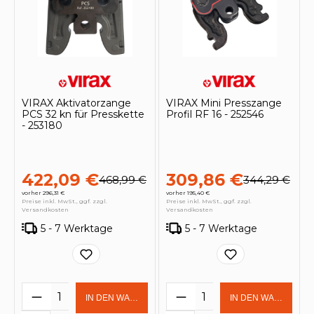
VIRAX Aktivatorzange
VIRAX Mini Presszange
PCS 32 kn für Presskette
Profil RF 16 - 252546
- 253180
422,09 €
309,86 €
468,99 €
344,29 €
vorher 296,31 €
vorher 195,40 €
Preise inkl. MwSt., ggf. zzgl.
Preise inkl. MwSt., ggf. zzgl.
Versandkosten
Versandkosten
5 - 7 Werktage
5 - 7 Werktage
Produkt Anzahl: Gib den gewünschten 
Produkt Anzahl: Gi
IN DEN WARENKORB
IN DEN WARENKOR