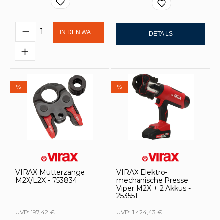
Produkt Anzahl: Gib den gewünschten 
IN DEN WARENKORB
DETAILS
%
%
VIRAX Mutterzange
VIRAX Elektro-
M2X/L2X - 753834
mechanische Presse
Viper M2X + 2 Akkus -
253551
UVP:
197,42 €
UVP:
1.424,43 €