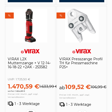
%
%
VIRAX L2X
VIRAX Presszange Profil
Mutternzange + V 12-14-
TH für Pressmaschine
16-18-22 +2AK - 253582
P25+
UVP:
1.725,50 €
1.470,59 €
109,52 €
1.633,99 €
106,99 €
ab
vorher 1.824,89 €
Preise inkl. MwSt., ggf. zzgl.
Preise inkl. MwSt., ggf. zzgl.
Versandkosten
Versandkosten
1 - 3 Werktage
1 - 3 Werktage