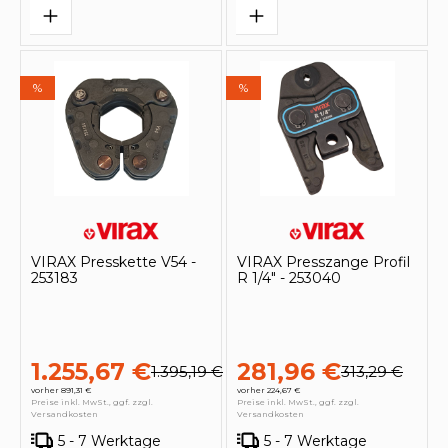
%
%
VIRAX Presskette V54 -
VIRAX Presszange Profil
253183
R 1/4" - 253040
1.255,67 €
281,96 €
1.395,19 €
313,29 €
vorher 891,31 €
vorher 224,67 €
Preise inkl. MwSt., ggf. zzgl.
Preise inkl. MwSt., ggf. zzgl.
Versandkosten
Versandkosten
5 - 7 Werktage
5 - 7 Werktage