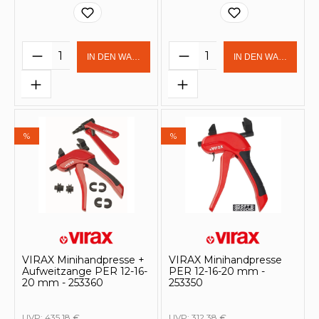
Produkt Anzahl: Gib den gewünschten 
Produkt Anzahl: Gi
IN DEN WARENKORB
IN DEN WARENKOR
%
%
VIRAX Minihandpresse +
VIRAX Minihandpresse
Aufweitzange PER 12-16-
PER 12-16-20 mm -
20 mm - 253360
253350
UVP:
435,18 €
UVP:
312,38 €