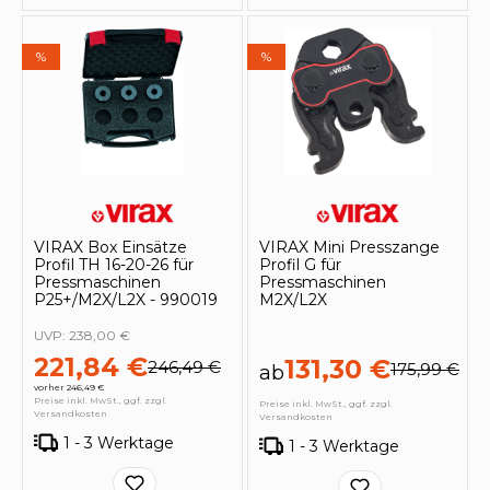
%
%
VIRAX Box Einsätze
VIRAX Mini Presszange
Profil TH 16-20-26 für
Profil G für
Pressmaschinen
Pressmaschinen
P25+/M2X/L2X - 990019
M2X/L2X
UVP:
238,00 €
221,84 €
131,30 €
246,49 €
175,99 €
ab
vorher 246,49 €
Preise inkl. MwSt., ggf. zzgl.
Preise inkl. MwSt., ggf. zzgl.
Versandkosten
Versandkosten
1 - 3 Werktage
1 - 3 Werktage