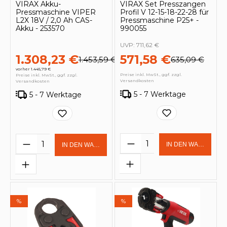
VIRAX Akku-
VIRAX Set Presszangen
Pressmaschine VIPER
Profil V 12-15-18-22-28 für
L2X 18V / 2,0 Ah CAS-
Pressmaschine P25+ -
Akku - 253570
990055
UVP:
711,62 €
1.308,23 €
571,58 €
1.453,59 €
635,09 €
vorher 1.445,79 €
Preise inkl. MwSt., ggf. zzgl.
Preise inkl. MwSt., ggf. zzgl.
Versandkosten
Versandkosten
5 - 7 Werktage
5 - 7 Werktage
Produkt Anzahl: Gi
Produkt Anzahl: Gib den gewünschten 
IN DEN WARENKOR
IN DEN WARENKORB
%
%