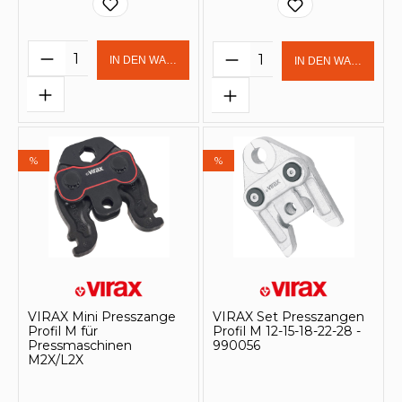
Produkt Anzahl: Gib den gewünschten 
Produkt Anzahl: Gi
IN DEN WARENKORB
IN DEN WARENKOR
%
%
VIRAX Mini Presszange
VIRAX Set Presszangen
Profil M für
Profil M 12-15-18-22-28 -
Pressmaschinen
990056
M2X/L2X