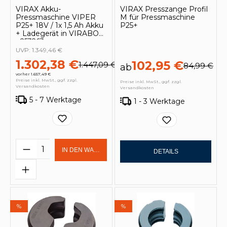
VIRAX Akku-
VIRAX Presszange Profil
Pressmaschine VIPER
M für Pressmaschine
P25+ 18V / 1x 1,5 Ah Akku
P25+
+ Ladegerät in VIRABOX
- 253263
UVP:
1.349,46 €
1.302,38 €
102,95 €
1.447,09 €
84,99 €
ab
vorher 1.657,49 €
Preise inkl. MwSt., ggf. zzgl.
Preise inkl. MwSt., ggf. zzgl.
Versandkosten
Versandkosten
5 - 7 Werktage
1 - 3 Werktage
Produkt Anzahl: Gib den gewünschten 
IN DEN WARENKORB
DETAILS
%
%