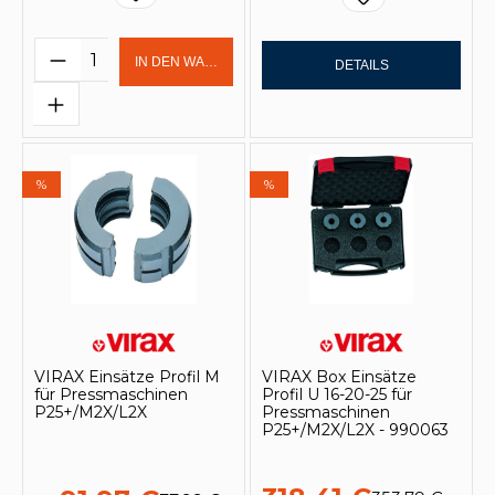
Produkt Anzahl: Gib den gewünschten 
IN DEN WARENKORB
DETAILS
%
%
VIRAX Einsätze Profil M
VIRAX Box Einsätze
für Pressmaschinen
Profil U 16-20-25 für
P25+/M2X/L2X
Pressmaschinen
P25+/M2X/L2X - 990063