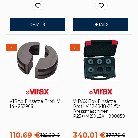
DETAILS
DETAILS
%
%
VIRAX Einsätze Profil V
VIRAX Box Einsätze
14 - 252966
Profil V 12-15-18-22 für
Pressmaschinen
P25+/M2X/L2X - 990059
110,69 €
340,01 €
122,99 €
377,79 €