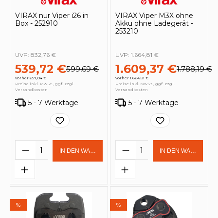
VIRAX nur Viper i26 in
VIRAX Viper M3X ohne
Box - 252910
Akku ohne Ladegerät -
253210
UVP:
832,76 €
UVP:
1.664,81 €
539,72 €
1.609,37 €
599,69 €
1.788,19 €
vorher 657,04 €
vorher 1.664,81 €
Preise inkl. MwSt., ggf. zzgl.
Preise inkl. MwSt., ggf. zzgl.
Versandkosten
Versandkosten
5 - 7 Werktage
5 - 7 Werktage
Produkt Anzahl: Gib den gewünschten 
Produkt Anzahl: Gi
IN DEN WARENKORB
IN DEN WARENKOR
%
%