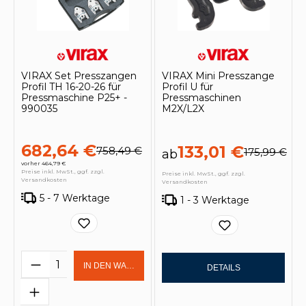
VIRAX Set Presszangen
VIRAX Mini Presszange
Profil TH 16-20-26 für
Profil U für
Pressmaschine P25+ -
Pressmaschinen
990035
M2X/L2X
682,64 €
133,01 €
758,49 €
175,99 €
ab
vorher 464,79 €
Preise inkl. MwSt., ggf. zzgl.
Preise inkl. MwSt., ggf. zzgl.
Versandkosten
Versandkosten
5 - 7 Werktage
1 - 3 Werktage
Produkt Anzahl: Gib den gewünschten 
IN DEN WARENKORB
DETAILS