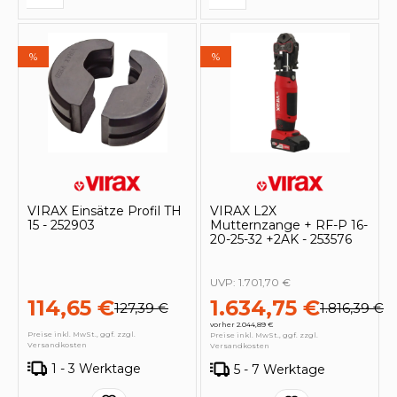
%
%
VIRAX Einsätze Profil TH
VIRAX L2X
15 - 252903
Mutternzange + RF-P 16-
20-25-32 +2AK - 253576
UVP:
1.701,70 €
114,65 €
1.634,75 €
127,39 €
1.816,39 €
vorher 2.044,89 €
Preise inkl. MwSt., ggf. zzgl.
Preise inkl. MwSt., ggf. zzgl.
Versandkosten
Versandkosten
1 - 3 Werktage
5 - 7 Werktage