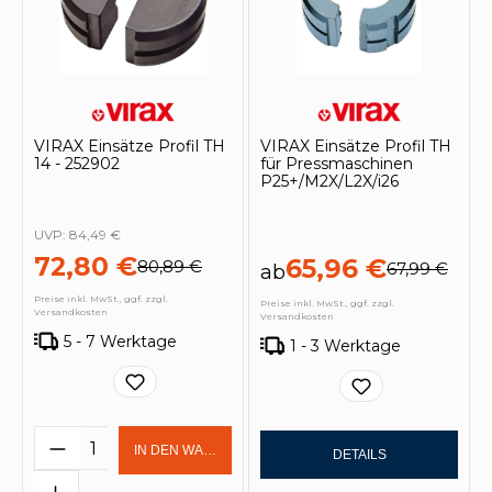
VIRAX Einsätze Profil TH
VIRAX Einsätze Profil TH
14 - 252902
für Pressmaschinen
P25+/M2X/L2X/i26
UVP:
84,49 €
72,80 €
65,96 €
80,89 €
67,99 €
ab
Preise inkl. MwSt., ggf. zzgl.
Preise inkl. MwSt., ggf. zzgl.
Versandkosten
Versandkosten
5 - 7 Werktage
1 - 3 Werktage
Produkt Anzahl: Gib den gewünschten 
IN DEN WARENKORB
DETAILS