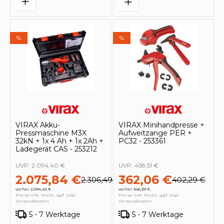
%
%
VIRAX Akku-
VIRAX Minihandpresse +
Pressmaschine M3X
Aufweitzange PER +
32kN + 1x 4 Ah + 1x 2Ah +
PC32 - 253361
Ladegerät CAS - 253212
UVP:
2.094,40 €
UVP:
458,51 €
2.075,84 €
362,06 €
2.306,49 €
402,29 €
vorher 2.094,40 €
vorher 346,39 €
Preise inkl. MwSt., ggf. zzgl.
Preise inkl. MwSt., ggf. zzgl.
Versandkosten
Versandkosten
5 - 7 Werktage
5 - 7 Werktage