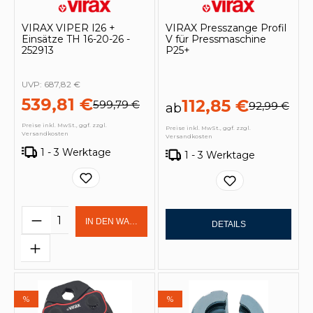
VIRAX VIPER I26 +
VIRAX Presszange Profil
Einsätze TH 16-20-26 -
V für Pressmaschine
252913
P25+
UVP:
687,82 €
539,81 €
112,85 €
599,79 €
92,99 €
ab
Preise inkl. MwSt., ggf. zzgl.
Preise inkl. MwSt., ggf. zzgl.
Versandkosten
Versandkosten
1 - 3 Werktage
1 - 3 Werktage
Produkt Anzahl: Gib den gewünschten 
IN DEN WARENKORB
DETAILS
%
%