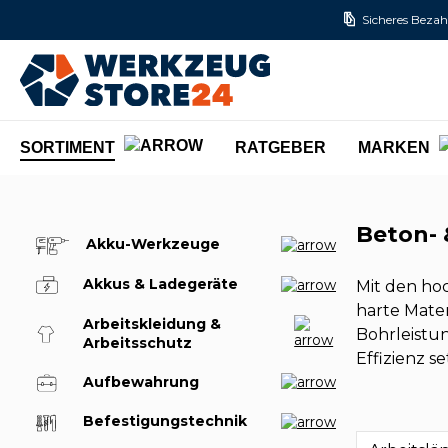
Sicheres Bezah
m Hauptinhalt springen
Zur Suche springen
Zur Hauptnavigation springen
SORTIMENT
RATGEBER
MARKEN
Beton- 
Akku-Werkzeuge
Akkus & Ladegeräte
Mit den ho
harte Mate
Arbeitskleidung &
Bohrleistun
Arbeitsschutz
Effizienz se
Aufbewahrung
Befestigungstechnik