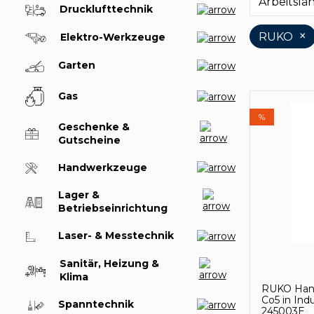
Arbeitsl
Drucklufttechnik
×
RUKO
Elektro-Werkzeuge
Garten
Gas
%
Geschenke &
Gutscheine
Handwerkzeuge
Lager &
Betriebseinrichtung
Laser- & Messtechnik
Sanitär, Heizung &
Klima
RUKO Han
Co5 in Indu
Spanntechnik
245003E