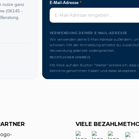
E-Mail-Adresse
*
n nutze ganz
ine (06145 -
 Beratung.
VERWENDUNG DEINER E-MAIL-ADRESSE
Wir verwenden deine E-Mail-Adresse außerdem, um 
schicken. Mit der Anmeldung erhältst du zusätzl
Verwendung jederzeit widersprechen.
RECHTLICHER HINWEIS
Mit Klick auf den Button "Weiter" erkläre ich, dass 
Kenntnis genommen haben und diese akzeptiere.
PARTNER
VIELE BEZAHLMETH