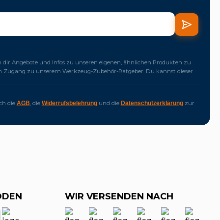
dir Angebote und Infos zu unseren eigenen, ähnlichen Produkten zu
ich Zugang zu unserem Werkzeug-Zubehör-Ratgeber. Du kannst dieser
ich die
, die
und die
zur
AGB
Widerrufsbelehrung
Datenschutzerklärung
ODEN
WIR VERSENDEN NACH