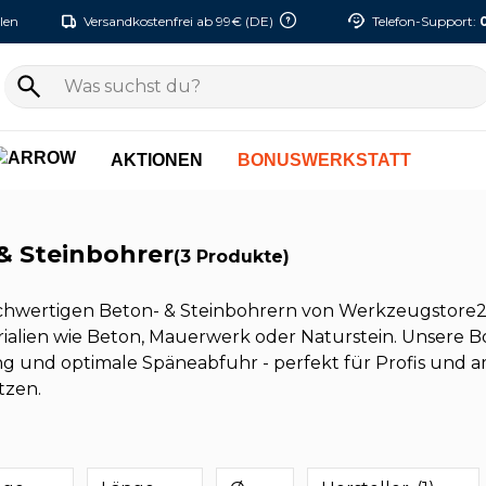
len
Versandkostenfrei ab 99€ (DE)
Telefon-Support:
AKTIONEN
BONUSWERKSTATT
& Steinbohrer
(3 Produkte)
chwertigen Beton- & Steinbohrern von Werkzeugstore24
rialien wie Beton, Mauerwerk oder Naturstein. Unsere B
g und optimale Späneabfuhr - perfekt für Profis und am
tzen.