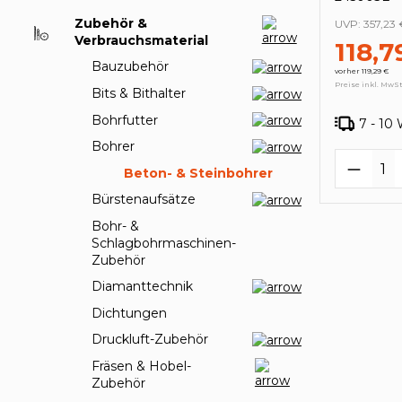
Zubehör &
UVP:
357,23 
Verbrauchsmaterial
118,7
Bauzubehör
vorher 119,29 €
Preise inkl. MwSt
Bits & Bithalter
Bohrfutter
7 - 10
Bohrer
Produk
Beton- & Steinbohrer
Bürstenaufsätze
Bohr- &
Schlagbohrmaschinen-
Zubehör
Diamanttechnik
Dichtungen
Druckluft-Zubehör
Fräsen & Hobel-
Zubehör