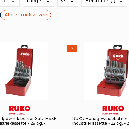
änge
Länge
Ø
Hersteller
(1)
Alle zurücksetzen
%
dgewindebohrer-Satz HSSE-
RUKO Handgewindebohrer-S
striekassette - 29 tlg. -
Industriekassette - 22 tlg. -