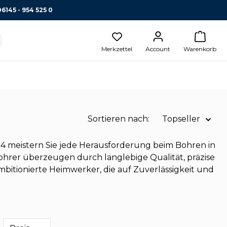
06145 - 954 525 0
Merkzettel
Account
Warenkorb
Sortieren nach:
Topseller
Name A-Z
 meistern Sie jede Herausforderung beim Bohren in
ohrer überzeugen durch langlebige Qualität, präzise
Name Z-A
bitionierte Heimwerker, die auf Zuverlässigkeit und
Preis aufsteigend
Topseller
Preis absteigend