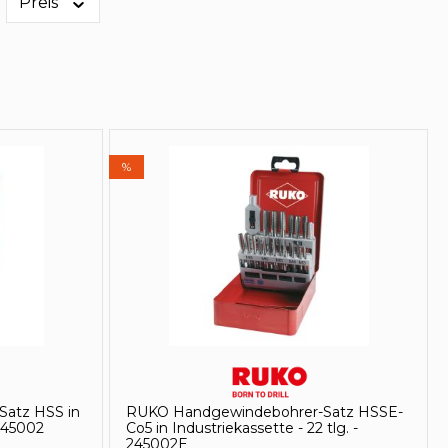
Preis
%
atz HSS in
RUKO Handgewindebohrer-Satz HSSE-
 245002
Co5 in Industriekassette - 22 tlg. -
245002E