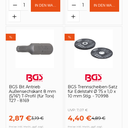
Produkt Anzahl: Gib den gewünschten 
Produkt Anzahl: Gi
IN DEN WARENKORB
IN DEN WARENKOR
%
%
BGS Bit Antrieb
BGS Trennscheiben-Satz
Außensechskant 8 mm
für Edelstahl Ø 75 x 1,0 x
(5/16") T-Profil (für Torx)
10 mm 5tlg. - 70998
T27 - 8169
UVP:
7,07 €
2,87 €
4,40 €
3,19 €
4,89 €
Preise inkl. MwSt., ggf. zzgl.
Preise inkl. MwSt., ggf. zzgl.