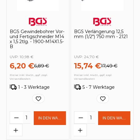
BGS Gewindebohrer Vor-
BGS Verlängerung 12,5
und Fertigschneider M14
mm (1/2") 750 mm - 2121
x 1,5 2tlg. - 1900-M14X1.5-
B
UVP:
10,98 €
UVP:
24,70 €
6,20 €
15,74 €
6,89 €
17,49 €
Preise inkl. MwSt., ggf. zzgl.
Preise inkl. MwSt., ggf. zzgl.
Versandkosten
Versandkosten
1 - 3 Werktage
5 - 7 Werktage
Produkt Anzahl: Gib den gewünschten 
Produkt Anzahl: Gi
IN DEN WARENKORB
IN DEN WARENKOR