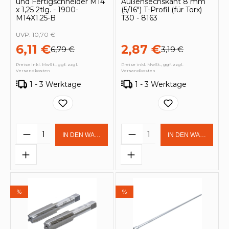
und Fertigschneider M14
Außensechskant 8 mm
x 1,25 2tlg. - 1900-
(5/16") T-Profil (für Torx)
M14X1.25-B
T30 - 8163
UVP:
10,70 €
6,11 €
2,87 €
6,79 €
3,19 €
Preise inkl. MwSt., ggf. zzgl.
Preise inkl. MwSt., ggf. zzgl.
Versandkosten
Versandkosten
1 - 3 Werktage
1 - 3 Werktage
Produkt Anzahl: Gib den gewünschten 
Produkt Anzahl: Gi
IN DEN WARENKORB
IN DEN WARENKOR
%
%