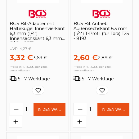
BGS Bit-Adapter mit
BGS Bit Antrieb
Haltekugel Innenvierkant
Außensechskant 6,3 mm
6,3 mm (1/4")
(1/4") T-Profil (für Torx) T25
Innensechskant 6,3 mm
- 8193
(1/4") - 8213
UVP:
4,27 €
3,32 €
2,60 €
3,69 €
2,89 €
Preise inkl. MwSt., ggf. zzgl.
Preise inkl. MwSt., ggf. zzgl.
Versandkosten
Versandkosten
5 - 7 Werktage
5 - 7 Werktage
Produkt Anzahl: Gib den gewünschten 
Produkt Anzahl: Gi
IN DEN WARENKORB
IN DEN WARENKOR