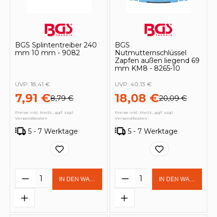
BGS Splintentreiber 240
BGS
mm 10 mm - 9082
Nutmutternschlüssel
Zapfen außen liegend 69
mm KM8 - 8265-10
UVP:
18,41 €
UVP:
40,13 €
7,91 €
18,08 €
8,79 €
20,09 €
Preise inkl. MwSt., ggf. zzgl.
Preise inkl. MwSt., ggf. zzgl.
Versandkosten
Versandkosten
5 - 7 Werktage
5 - 7 Werktage
Produkt Anzahl: Gib den gewünschten 
Produkt Anzahl: Gi
IN DEN WARENKORB
IN DEN WARENKOR