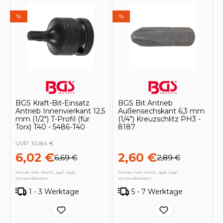
%
%
BGS Kraft-Bit-Einsatz
BGS Bit Antrieb
Antrieb Innenvierkant 12,5
Außensechskant 6,3 mm
mm (1/2") T-Profil (für
(1/4") Kreuzschlitz PH3 -
Torx) T40 - 5486-T40
8187
UVP:
10,84 €
6,02 €
2,60 €
6,69 €
2,89 €
Preise inkl. MwSt., ggf. zzgl.
Preise inkl. MwSt., ggf. zzgl.
Versandkosten
Versandkosten
1 - 3 Werktage
5 - 7 Werktage