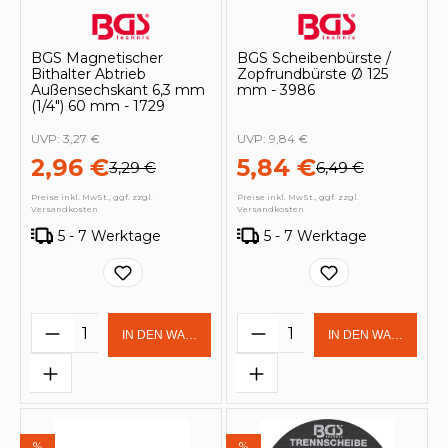
BGS Magnetischer
BGS Scheibenbürste /
Bithalter Abtrieb
Zopfrundbürste Ø 125
Außensechskant 6,3 mm
mm - 3986
(1/4") 60 mm - 1729
UVP:
3,27 €
UVP:
9,84 €
2,96 €
5,84 €
3,29 €
6,49 €
Preise inkl. MwSt., ggf. zzgl.
Preise inkl. MwSt., ggf. zzgl.
Versandkosten
Versandkosten
5 - 7 Werktage
5 - 7 Werktage
Produkt Anzahl: Gib den gewünschten 
Produkt Anzahl: Gi
IN DEN WARENKORB
IN DEN WARENKOR
%
%