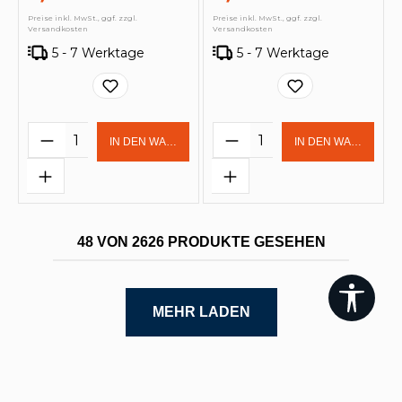
Preise inkl. MwSt., ggf. zzgl.
Preise inkl. MwSt., ggf. zzgl.
Versandkosten
Versandkosten
5 - 7 Werktage
5 - 7 Werktage
Produkt Anzahl: Gib den gewünschten 
Produkt Anzahl: Gi
IN DEN WARENKORB
IN DEN WARENKOR
48 VON 2626 PRODUKTE GESEHEN
Werk
MEHR LADEN