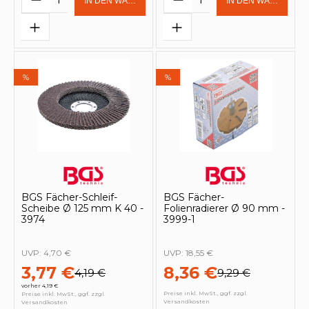
IN DEN WARENKORB
IN DEN WARENKOR
%
%
BGS Fächer-Schleif-
BGS Fächer-
Scheibe Ø 125 mm K 40 -
Folienradierer Ø 90 mm -
3974
3999-1
UVP:
4,70 €
UVP:
18,55 €
3,77 €
8,36 €
4,19 €
9,29 €
vorher 4,19 €
Preise inkl. MwSt., ggf. zzgl.
Preise inkl. MwSt., ggf. zzgl.
Versandkosten
Versandkosten