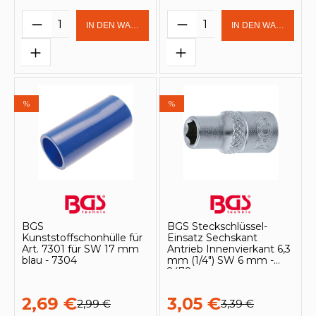
Produkt Anzahl: Gib den gewünschten 
Produkt Anzahl: Gi
IN DEN WARENKORB
IN DEN WARENKOR
%
%
BGS
BGS Steckschlüssel-
Kunststoffschonhülle für
Einsatz Sechskant
Art. 7301 für SW 17 mm
Antrieb Innenvierkant 6,3
blau - 7304
mm (1/4") SW 6 mm -
2478
2,69 €
3,05 €
2,99 €
3,39 €