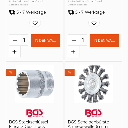
Preise inkl. MwSt., ggf. zzgl.
Preise inkl. MwSt., ggf. zzgl.
Versandkosten
Versandkosten
5 - 7 Werktage
5 - 7 Werktage
Produkt Anzahl: Gib den gewünschten 
Produkt Anzahl: Gi
IN DEN WARENKORB
IN DEN WARENKOR
%
%
BGS Steckschlüssel-
BGS Scheibenbürste
Einsatz Gear Lock
Antriebswelle 6 mm