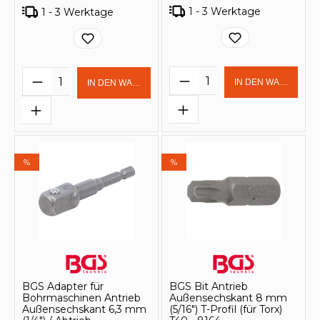
1 - 3 Werktage
1 - 3 Werktage
Produkt Anzahl: Gi
Produkt Anzahl: Gib den gewünschten 
IN DEN WARENKOR
IN DEN WARENKORB
%
%
BGS Adapter für
BGS Bit Antrieb
Bohrmaschinen Antrieb
Außensechskant 8 mm
Außensechskant 6,3 mm
(5/16") T-Profil (für Torx)