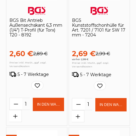
BGS Bit Antrieb
BGS
Außensechskant 6,3 mm
Kunststoffschonhülle für
(1/4") T-Profil (für Torx)
Art. 7201 / 7101 für SW 17
T20 - 8192
mm - 7204
2,60 €
2,69 €
2,89 €
2,99 €
vorher 2,99 €
Preise inkl. MwSt., ggf. zzgl.
Preise inkl. MwSt., ggf. zzgl.
Versandkosten
Versandkosten
5 - 7 Werktage
5 - 7 Werktage
Produkt Anzahl: Gib den gewünschten 
Produkt Anzahl: Gi
IN DEN WARENKORB
IN DEN WARENKOR