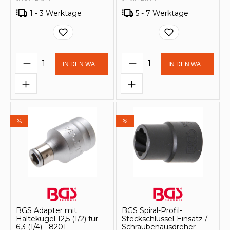
1 - 3 Werktage
5 - 7 Werktage
Produkt Anzahl: Gib den gewünschten 
Produkt Anzahl: Gi
IN DEN WARENKORB
IN DEN WARENKOR
%
%
BGS Adapter mit
BGS Spiral-Profil-
Haltekugel 12,5 (1/2) für
Steckschlüssel-Einsatz /
6,3 (1/4) - 8201
Schraubenausdreher