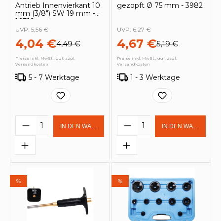
Antrieb Innenvierkant 10
gezopft Ø 75 mm - 3982
mm (3/8") SW 19 mm -
10319
UVP:
5,56 €
UVP:
6,27 €
4,04 €
4,67 €
4,49 €
5,19 €
Preise inkl. MwSt., ggf. zzgl.
Preise inkl. MwSt., ggf. zzgl.
Versandkosten
Versandkosten
5 - 7 Werktage
1 - 3 Werktage
Produkt Anzahl: Gib den gewünschten 
Produkt Anzahl: Gi
IN DEN WARENKORB
IN DEN WARENKOR
%
%