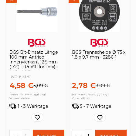
BGS Bit-Einsatz Länge
BGS Trennscheibe Ø 75 x
100 mm Antrieb
1,8 x 9,7 mm - 3286-1
Innenvierkant 12,5 mm
(1/2") T-Profil (für Torx)
T40 - 4472
UVP:
8,41 €
4,58 €
2,78 €
5,09 €
3,09 €
Preise inkl. MwSt., ggf. zzgl.
Preise inkl. MwSt., ggf. zzgl.
Versandkosten
Versandkosten
1 - 3 Werktage
5 - 7 Werktage
Produkt Anzahl: Gib den gewünschten 
Produkt Anzahl: Gi