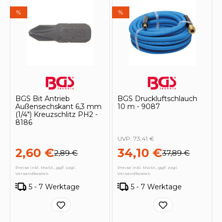
%
%
BGS Bit Antrieb
BGS Druckluftschlauch
Außensechskant 6,3 mm
10 m - 9087
(1/4") Kreuzschlitz PH2 -
8186
UVP:
73,41 €
2,60 €
34,10 €
2,89 €
37,89 €
Preise inkl. MwSt., ggf. zzgl.
Preise inkl. MwSt., ggf. zzgl.
Versandkosten
Versandkosten
5 - 7 Werktage
5 - 7 Werktage