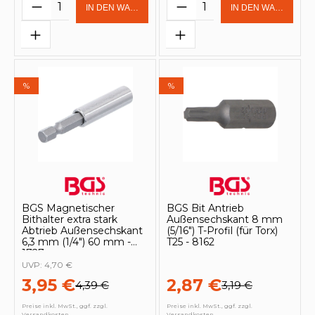
Produkt Anzahl: Gib den gewünschten 
Produkt Anzahl: Gi
IN DEN WARENKORB
IN DEN WARENKOR
%
%
BGS Magnetischer
BGS Bit Antrieb
Bithalter extra stark
Außensechskant 8 mm
Abtrieb Außensechskant
(5/16") T-Profil (für Torx)
6,3 mm (1/4") 60 mm -
T25 - 8162
1727
UVP:
4,70 €
3,95 €
2,87 €
4,39 €
3,19 €
Preise inkl. MwSt., ggf. zzgl.
Preise inkl. MwSt., ggf. zzgl.
Versandkosten
Versandkosten