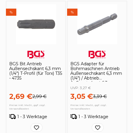
%
%
BGS Bit Antrieb
BGS Adapter für
Außensechskant 6,3 mm
Bohrmaschinen Antrieb
(1/4") T-Profil (für Torx) T35
Außensechskant 6,3 mm
- 4735
(1/4") / Abtrieb
Außenvierkant 6,3 mm
(1/4") - 9685-1
UVP:
3,27 €
2,69 €
3,05 €
2,99 €
3,39 €
Preise inkl. MwSt., ggf. zzgl.
Preise inkl. MwSt., ggf. zzgl.
Versandkosten
Versandkosten
1 - 3 Werktage
1 - 3 Werktage