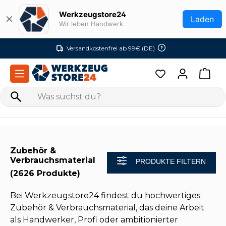
Zum Hauptinhalt springen
Werkzeugstore24
✕
Laden
Wir leben Handwerk
Versandkostenfrei ab 99€ (DE)
Zubehör &
Verbrauchsmaterial
PRODUKTE FILTERN
(2626 Produkte)
Bei Werkzeugstore24 findest du hochwertiges
Zubehör & Verbrauchsmaterial, das deine Arbeit
als Handwerker, Profi oder ambitionierter