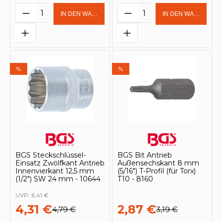
Produkt Anzahl: Gib den gewünschten 
Produkt Anzahl: Gi
IN DEN WARENKORB
IN DEN WARENKOR
%
%
BGS Steckschlüssel-
BGS Bit Antrieb
Einsatz Zwölfkant Antrieb
Außensechskant 8 mm
Innenvierkant 12,5 mm
(5/16") T-Profil (für Torx)
(1/2") SW 24 mm - 10644
T10 - 8160
UVP:
6,41 €
4,31 €
2,87 €
4,79 €
3,19 €