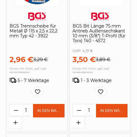
BGS Trennscheibe für
BGS Bit Länge 75 mm
Metall Ø 115 x 2,5 x 22,2
Antrieb Außensechskant
mm Typ 42 - 3922
10 mm (3/8") T-Profil (für
Torx) T40 - 4572
UVP:
4,13 €
2,96 €
3,50 €
3,29 €
3,89 €
Preise inkl. MwSt., ggf. zzgl.
Preise inkl. MwSt., ggf. zzgl.
Versandkosten
Versandkosten
5 - 7 Werktage
1 - 3 Werktage
Produkt Anzahl: Gib den gewünschten 
Produkt Anzahl: Gi
IN DEN WARENKORB
IN DEN WARENKOR