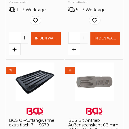
Versandkosten
Versandkosten
1 - 3 Werktage
5 - 7 Werktage
Produkt Anzahl: Gib den gewünschten 
Produkt Anzahl: Gi
IN DEN WARENKORB
IN DEN WARENKOR
%
%
BGS Öl-Auffangwanne
BGS Bit Antrieb
extra flach 7 l - 9579
Außensechskant 6,3 mm