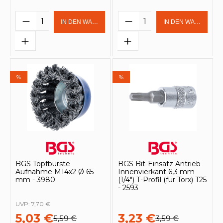
Produkt Anzahl: Gib den gewünschten 
Produkt Anzahl: Gi
IN DEN WARENKORB
IN DEN WARENKOR
%
%
BGS Topfbürste
BGS Bit-Einsatz Antrieb
Aufnahme M14x2 Ø 65
Innenvierkant 6,3 mm
mm - 3980
(1/4") T-Profil (für Torx) T25
- 2593
UVP:
7,70 €
5,03 €
3,23 €
5,59 €
3,59 €