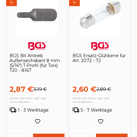
%
%
BGS Bit Antrieb
BGS Ersatz-Glühbirne für
Außensechskant 8 mm
Art. 2072 - 72
(5/16") T-Profil (für Torx)
T20 - 8167
2,87 €
2,60 €
3,19 €
2,89 €
Preise inkl. MwSt., ggf. zzgl.
Preise inkl. MwSt., ggf. zzgl.
Versandkosten
Versandkosten
1 - 3 Werktage
5 - 7 Werktage