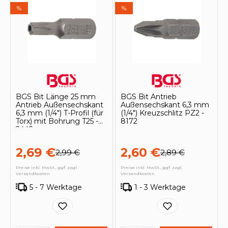
%
%
BGS Bit Länge 25 mm
BGS Bit Antrieb
Antrieb Außensechskant
Außensechskant 6,3 mm
6,3 mm (1/4") T-Profil (für
(1/4") Kreuzschlitz PZ2 -
Torx) mit Bohrung T25 -
8172
2442
2,69 €
2,60 €
2,99 €
2,89 €
Preise inkl. MwSt., ggf. zzgl.
Preise inkl. MwSt., ggf. zzgl.
Versandkosten
Versandkosten
5 - 7 Werktage
1 - 3 Werktage