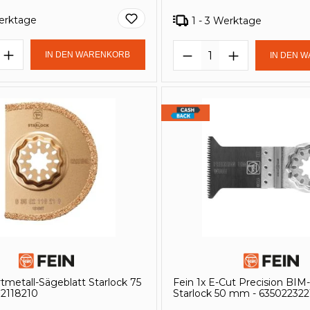
Werktage
1 - 3 Werktage
t Anzahl: Gib den gewünschten Wert e
Produkt Anzahl: 
IN DEN WARENKORB
IN DEN 
rtmetall-Sägeblatt Starlock 75
Fein 1x E-Cut Precision BIM
2118210
Starlock 50 mm - 635022322