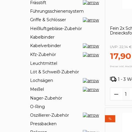
Frässtift
Führungsschienensystem
Griffe & Schlösser
Fein 2x Sc
Heißluftgebläse-Zubehör
Dreiecksf
Kabelbinder
Kabelverbinder
UVP:
22,14 €
17,90
Kfz-Zubehör
Leuchtmittel
Preise inkl. MwSt
Löt & Schweiß-Zubehör
1 - 3 
Lochsägen
Meißel
Produk
Nager-Zubehör
O-Ring
Oszillierer-Zubehör
%
Pressbacken