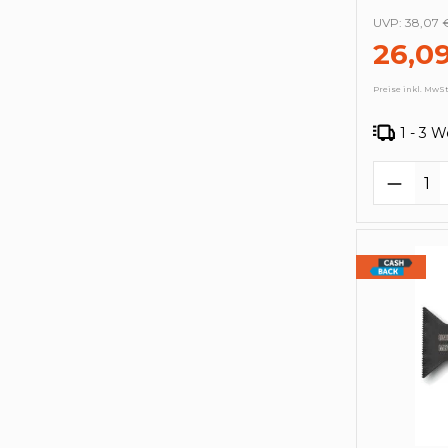
UVP:
38,07 
26,0
Preise inkl. MwSt
1 - 3 
Produk