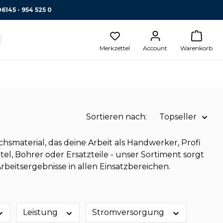
06145 - 954 525 0
Merkzettel
Account
Warenkorb
Sortieren nach:
Topseller
Name A-Z
material, das deine Arbeit als Handwerker, Profi
el, Bohrer oder Ersatzteile - unser Sortiment sorgt
Name Z-A
beitsergebnisse in allen Einsatzbereichen.
Preis aufsteigend
Topseller
Leistung
Stromversorgung
Preis absteigend