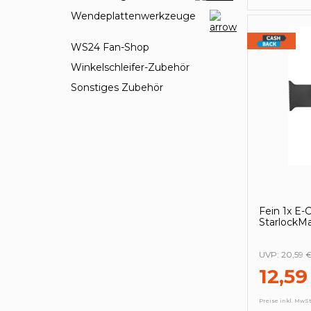
Wendeplattenwerkzeuge
WS24 Fan-Shop
Winkelschleifer-Zubehör
Sonstiges Zubehör
Fein 1x E-
StarlockM
UVP:
20,59 
12,59
Preise inkl. MwSt