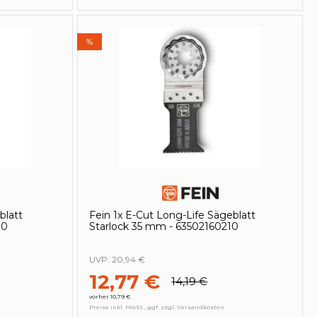
%
blatt
Fein 1x E-Cut Long-Life Sägeblatt
10
Starlock 35 mm - 63502160210
UVP:
20,94 €
12,77 €
14,19 €
vorher 10,79 €
Preise inkl. MwSt., ggf. zzgl. Versandkosten