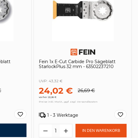
blatt
Fein 1x E-Cut Carbide Pro Sägeblatt
StarlockPlus 32 mm - 63502237210
UVP:
43,32 €
24,02 €
€
26,69 €
vorher 22,26 €
Preise inkl. MwSt., ggf. zzgl. Versandkosten
1 - 3 Werktage
in oder benutze die Schaltflächen um
Produkt Anzahl: Gib den ge
IN DEN WARENKORB