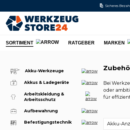
Sicheres Bezah
m Hauptinhalt springen
Zur Suche springen
Zur Hauptnavigation springen
SORTIMENT
RATGEBER
MARKEN
Zubehör
Akku-Werkzeuge
Akkus & Ladegeräte
Bei Werkze
oder ambiti
Arbeitskleidung &
für effizie
Arbeitsschutz
Aufbewahrung
Befestigungstechnik
Akku-An