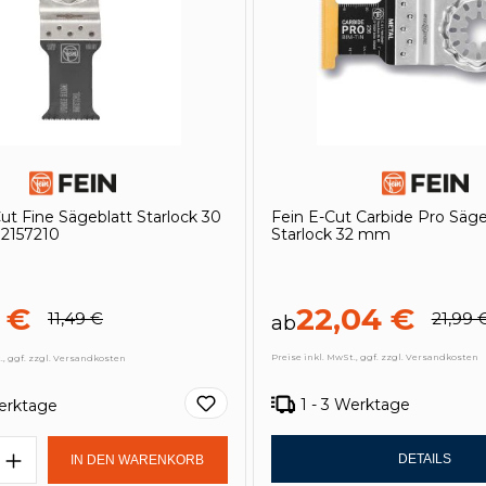
Cut Fine Sägeblatt Starlock 30
Fein E-Cut Carbide Pro Säge
2157210
Starlock 32 mm
 €
22,04 €
11,49 €
21,99 
ab
Preise inkl. MwSt., ggf. zzgl. Versandkosten
., ggf. zzgl. Versandkosten
1 - 3 Werktage
Werktage
t Anzahl: Gib den gewünschten Wert e
DETAILS
IN DEN WARENKORB