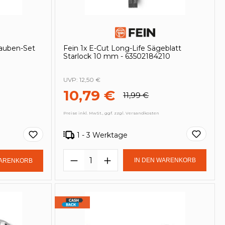
rauben-Set
Fein 1x E-Cut Long-Life Sägeblatt
Starlock 10 mm - 63502184210
UVP:
12,50 €
10,79 €
11,99 €
Preise inkl. MwSt., ggf. zzgl. Versandkosten
1 - 3 Werktage
in oder benutze die Schaltflächen um
Produkt Anzahl: Gib den ge
Gib den gewünschten Wert ein oder be
IN DEN WARENKORB
WARENKORB