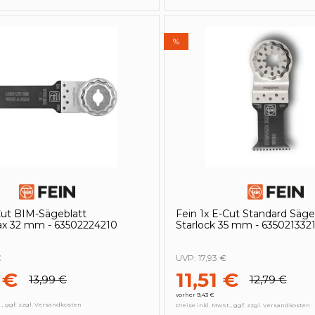
%
Cut BIM-Sägeblatt
Fein 1x E-Cut Standard Säge
ax 32 mm - 63502224210
Starlock 35 mm - 635021332
€
UVP:
17,93 €
 €
11,51 €
13,99 €
12,79 €
vorher 9,43 €
., ggf. zzgl. Versandkosten
Preise inkl. MwSt., ggf. zzgl. Versandkosten