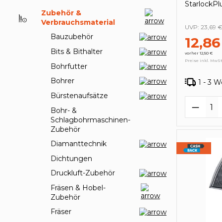
StarlockPl
Zubehör &
Verbrauchsmaterial
UVP:
23,69 
Bauzubehör
12,86
Bits & Bithalter
vorher 12,50 €
Preise inkl. MwSt
Bohrfutter
Bohrer
1 - 3 
Bürstenaufsätze
Produk
Bohr- &
Schlagbohrmaschinen-
Zubehör
Diamanttechnik
Dichtungen
Druckluft-Zubehör
Fräsen & Hobel-
Zubehör
Fräser