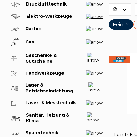
Drucklufttechnik
Ø
Elektro-Werkzeuge
×
Fein
Garten
Gas
Geschenke &
Gutscheine
Handwerkzeuge
Lager &
Betriebseinrichtung
Laser- & Messtechnik
Sanitär, Heizung &
Klima
Spanntechnik
Fein 1x E-