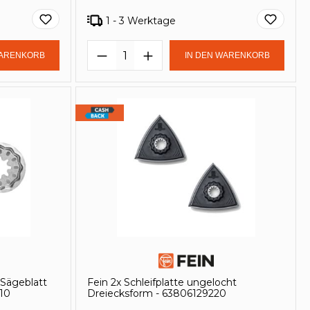
1 - 3 Werktage
in oder benutze die Schaltflächen um
Gib den gewünschten Wert ein oder be
Produkt Anzahl: Gib den ge
WARENKORB
IN DEN WARENKORB
-Sägeblatt
Fein 2x Schleifplatte ungelocht
10
Dreiecksform - 63806129220