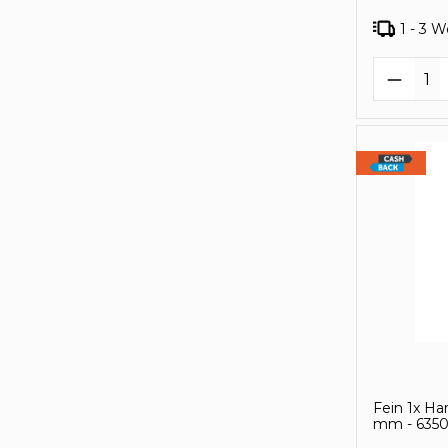
1 - 3 
Produk
Fein 1x Ha
mm - 6350