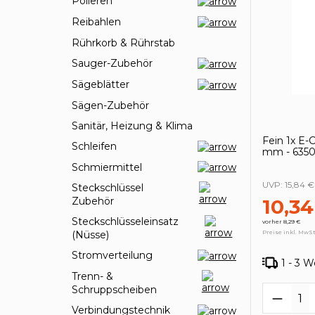
Polieren
Reibahlen
Rührkorb & Rührstab
Sauger-Zubehör
Sägeblätter
Sägen-Zubehör
Sanitär, Heizung & Klima
Fein 1x E-
Schleifen
mm - 6350
Schmiermittel
UVP:
15,84 €
Steckschlüssel
10,34
Zubehör
Steckschlüsseleinsatz
vorher 8,29 €
Preise inkl. MwSt
(Nüsse)
Stromverteilung
1 - 3 
Trenn- &
Schruppscheiben
Produk
Verbindungstechnik