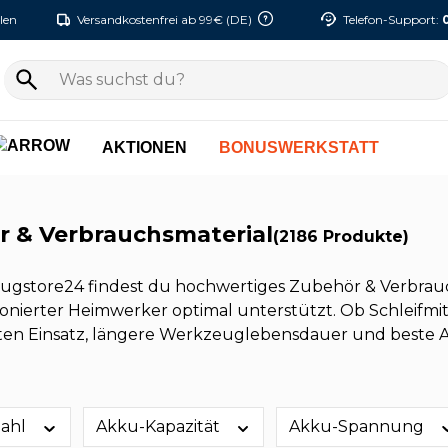
len
Versandkostenfrei ab 99€ (DE)
Telefon-Support:
AKTIONEN
BONUSWERKSTATT
 & Verbrauchsmaterial
(2186 Produkte)
ugstore24 findest du hochwertiges Zubehör & Verbrauchs
onierter Heimwerker optimal unterstützt. Ob Schleifmitt
nten Einsatz, längere Werkzeuglebensdauer und beste Ar
zahl
Akku-Kapazität
Akku-Spannung