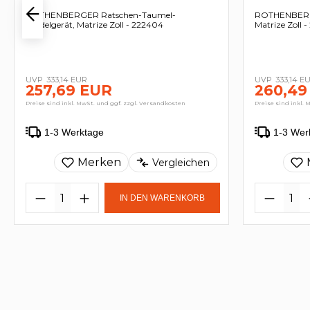
ROTHENBERGER Ratschen-Taumel-
ROTHENBERGE
Bördelgerät, Matrize Zoll - 222404
Matrize Zoll 
333,14 EUR
333,14 E
257,69 EUR
260,49
Preise sind inkl. MwSt. und ggf. zzgl. Versandkosten
Preise sind inkl. 
1-3 Werktage
1-3 Wer
Merken
Vergleichen
IN DEN WARENKORB