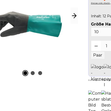
Preise inkl. MwSt.
Inhalt:
12 P
Größe H
Produk
Paar
Günstigster Preis der