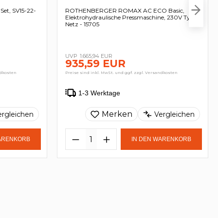
t, SV15-22-
ROTHENBERGER ROMAX AC ECO Basic,
Elektrohydraulische Pressmaschine, 230V Typ C
Netz - 15705
1.665,94 EUR
935,59 EUR
ndkosten
Preise sind inkl. MwSt. und ggf. zzgl. Versandkosten
1-3 Werktage
Merken
ergleichen
Vergleichen
WARENKORB
IN DEN WARENKORB