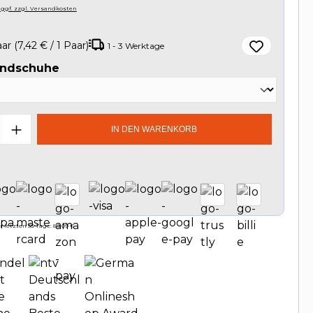
, ggf. zzgl. Versandkosten
aar
(7,42 € / 1 Paar)
1 - 3 Werktage
auswählen
andschuhe
t Anzahl: Gib den gewünschten Wert e
IN DEN WARENKORB
 letzten 30 Tage: 89,09 €