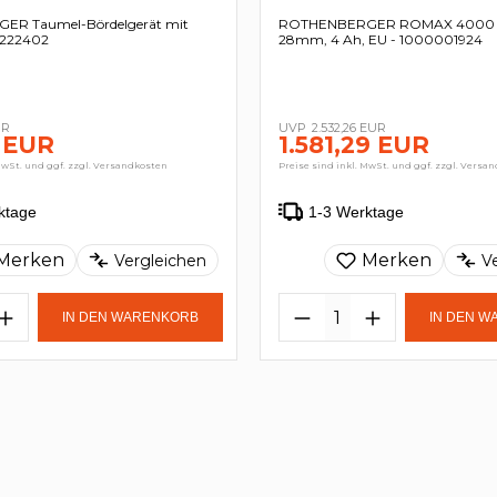
R Taumel-Bördelgerät mit
ROTHENBERGER ROMAX 4000 Se
- 222402
28mm, 4 Ah, EU - 1000001924
UR
2.532,26 EUR
 EUR
1.581,29 EUR
MwSt. und ggf. zzgl. Versandkosten
Preise sind inkl. MwSt. und ggf. zzgl. Versa
ktage
1-3 Werktage
Merken
Merken
Vergleichen
V
IN DEN WARENKORB
IN DEN 