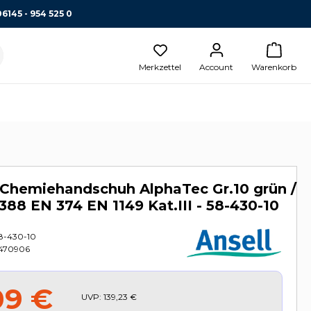
06145 - 954 525 0
Merkzettel
Account
Warenkorb
Chemiehandschuh AlphaTec Gr.10 grün /
388 EN 374 EN 1149 Kat.III - 58-430-10
8-430-10
470906
09 €
UVP:
139,23 €