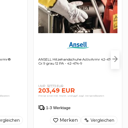
vArmr®
ANSELL Hitzehandschuhe ActivArmr 42-474
Gr.9 grau 12 PA - 42-474-9
327,73 EUR
203,49 EUR
ndkosten
Preise sind inkl. MwSt. und ggf. zzgl. Versandkosten
1-3 Werktage
Merken
ergleichen
Vergleichen