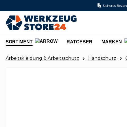
Sicheres Bezah
m Hauptinhalt springen
Zur Suche springen
Zur Hauptnavigation springen
SORTIMENT
RATGEBER
MARKEN
Arbeitskleidung & Arbeitsschutz
Handschutz