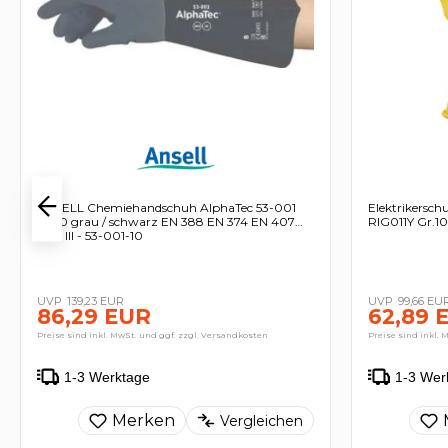
ANSELL Chemiehandschuh AlphaTec 53-001
Elektrikersc
Gr.10 grau / schwarz EN 388 EN 374 EN 407
RIG011Y Gr.10
PSA III - 53-001-10
139,23 EUR
99,66 EU
86,29 EUR
62,89 
Preise sind inkl. MwSt. und ggf. zzgl. Versandkosten
Preise sind inkl. 
1-3 Werktage
1-3 Wer
Merken
Vergleichen