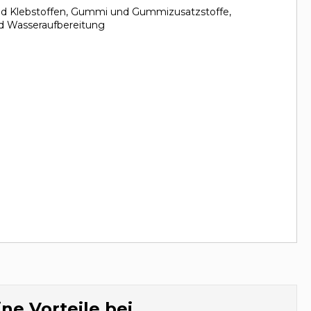
nd Klebstoffen, Gummi und Gummizusatzstoffe,
nd Wasseraufbereitung
ne Vorteile bei