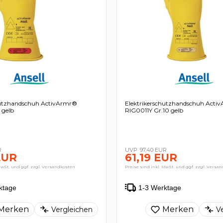
hutzhandschuh ActivArmr®
Elektrikerschutzhandschuh Acti
 gelb
RIG0011Y Gr.10 gelb
R
97,40 EUR
EUR
61,19 EUR
MwSt. und ggf. zzgl. Versandkosten
Preise sind inkl. MwSt. und ggf. zzgl. Versa
ktage
1-3 Werktage
Merken
Merken
Vergleichen
V