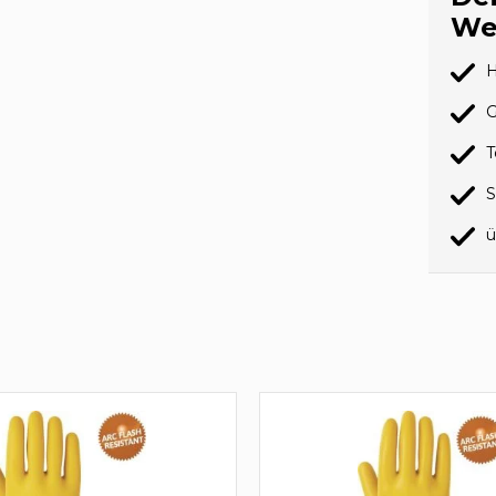
We
H
G
T
S
ü