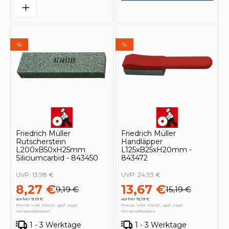
%
%
Friedrich Müller
Friedrich Müller
Rutscherstein
Handläpper
L200xB50xH25mm
L125xB25xH20mm -
Siliciumcarbid - 843450
843472
UVP:
13,98 €
UVP:
24,93 €
8,27 €
13,67 €
9,19 €
15,19 €
vorher 9,19 €
vorher 15,19 €
Preise inkl. MwSt., ggf. zzgl.
Preise inkl. MwSt., ggf. zzgl.
Versandkosten
Versandkosten
1 - 3 Werktage
1 - 3 Werktage