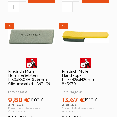
%
%
Friedrich Müller
Friedrich Müller
Hohlmeißelstein
Handläpper
L150xB50xH16 / 5mm
L125xB25xH20mm -
Siliciumcarbid - 843464
843470
UVP:
16,96 €
UVP:
24,93 €
9,80 €
13,67 €
10,89 €
15,19 €
vorher 10,89 €
vorher 15,19 €
Preise inkl. MwSt., ggf. zzgl.
Preise inkl. MwSt., ggf. zzgl.
Versandkosten
Versandkosten