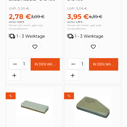
UVP:
3,09 €
UVP:
5,06 €
2,78 €
3,95 €
3,09 €
4,39 €
vorher 3,09 €
vorher 4,39 €
Preise inkl. MwSt., ggf. zzgl.
Preise inkl. MwSt., ggf. zzgl.
Versandkosten
Versandkosten
1 - 3 Werktage
1 - 3 Werktage
Produkt Anzahl: Gib den gewünschten 
Produkt Anzahl: Gi
IN DEN WARENKORB
IN DEN WARENKOR
%
%