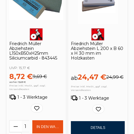
Friedrich Müller
Friedrich Müller
Abziehstein
Abziehstein L 200 x B 60
L150xB50xH25mm
x H 30 mm im
Siliciumcarbid - 843445
Holzkasten
UVP:
15,17 €
8,72 €
24,47 €
9,69 €
24,99 €
ab
vorher 9,69 €
Preise inkl. MwSt., ggf. zzgl.
Preise inkl. MwSt., ggf. zzgl.
Versandkosten
Versandkosten
1 - 3 Werktage
1 - 3 Werktage
Produkt Anzahl: Gib den gewünschten 
IN DEN WARENKORB
DETAILS