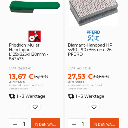
Friedrich Müller
Diamant-Handpad HP
Handläpper
5590 L90xB55mm 126
L125xB25xH20mm -
PFERD
843473
UVP:
24,93 €
UVP:
40,40 €
13,67 €
27,53 €
15,19 €
30,59 €
vorher 15,19 €
vorher 30,59 €
Preise inkl. MwSt., ggf. zzgl.
Preise inkl. MwSt., ggf. zzgl.
Versandkosten
Versandkosten
1 - 3 Werktage
1 - 3 Werktage
Produkt Anzahl: Gib den gewünschten 
Produkt Anzahl: Gi
IN DEN WARENKORB
IN DEN WARENKOR