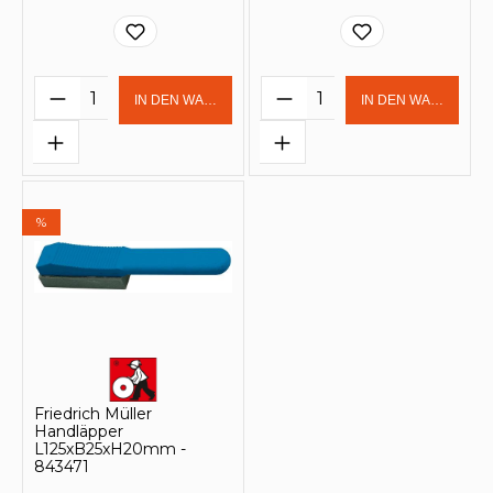
Produkt Anzahl: Gib den gewünschten 
Produkt Anzahl: Gi
IN DEN WARENKORB
IN DEN WARENKOR
%
Friedrich Müller
Handläpper
L125xB25xH20mm -
843471