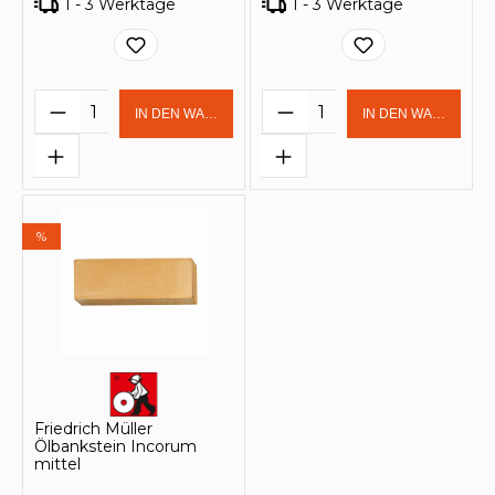
1 - 3 Werktage
1 - 3 Werktage
Produkt Anzahl: Gib den gewünschten 
Produkt Anzahl: Gi
IN DEN WARENKORB
IN DEN WARENKOR
%
Friedrich Müller
Ölbankstein Incorum
mittel