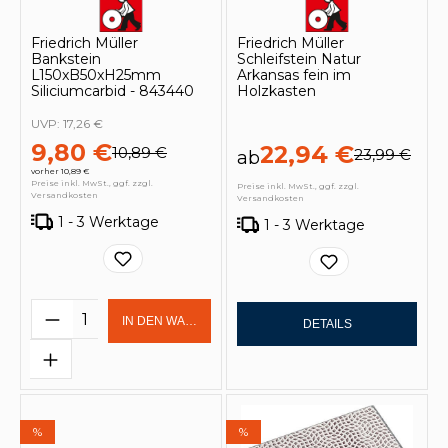
Friedrich Müller
Friedrich Müller
Bankstein
Schleifstein Natur
L150xB50xH25mm
Arkansas fein im
Siliciumcarbid - 843440
Holzkasten
UVP:
17,26 €
9,80 €
22,94 €
10,89 €
23,99 €
ab
vorher 10,89 €
Preise inkl. MwSt., ggf. zzgl.
Preise inkl. MwSt., ggf. zzgl.
Versandkosten
Versandkosten
1 - 3 Werktage
1 - 3 Werktage
Produkt Anzahl: Gib den gewünschten 
IN DEN WARENKORB
DETAILS
%
%