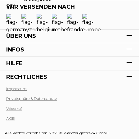
WIR VERSENDEN NACH
ÜBER UNS
INFOS
HILFE
RECHTLICHES
Impressum
Privatsphäre & Datenschutz
Werk
Widerruf
AGB
Alle Rechte vorbehalten. 2025 © Werkzeugstore24 GmbH