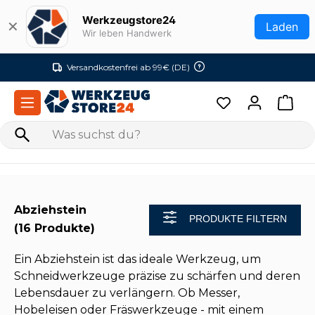
Zum Hauptinhalt springen
Werkzeugstore24
✕
Laden
Wir leben Handwerk
Versandkostenfrei ab 99€ (DE)
Abziehstein
PRODUKTE FILTERN
(16 Produkte)
Ein Abziehstein ist das ideale Werkzeug, um
Schneidwerkzeuge präzise zu schärfen und deren
Lebensdauer zu verlängern. Ob Messer,
Hobeleisen oder Fräswerkzeuge - mit einem