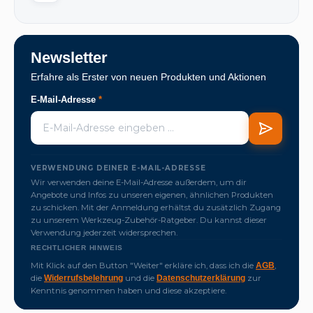
Newsletter
Erfahre als Erster von neuen Produkten und Aktionen
E-Mail-Adresse
*
VERWENDUNG DEINER E-MAIL-ADRESSE
Wir verwenden deine E-Mail-Adresse außerdem, um dir
Angebote und Infos zu unseren eigenen, ähnlichen Produkten
zu schicken. Mit der Anmeldung erhältst du zusätzlich Zugang
zu unserem Werkzeug-Zubehör-Ratgeber. Du kannst dieser
Verwendung jederzeit widersprechen.
RECHTLICHER HINWEIS
Mit Klick auf den Button "Weiter" erkläre ich, dass ich die
,
AGB
die
und die
zur
Widerrufsbelehrung
Datenschutzerklärung
Kenntnis genommen haben und diese akzeptiere.