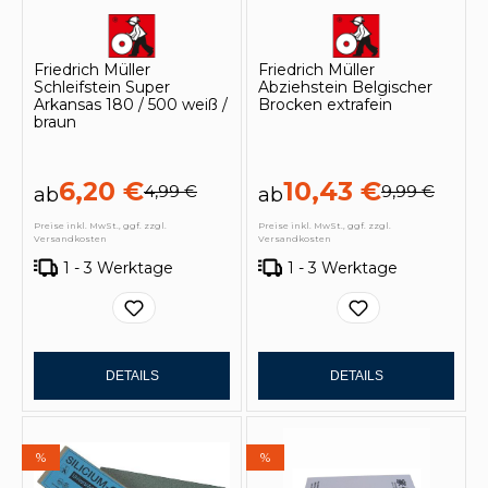
Friedrich Müller
Friedrich Müller
Schleifstein Super
Abziehstein Belgischer
Arkansas 180 / 500 weiß /
Brocken extrafein
braun
6,20 €
10,43 €
4,99 €
9,99 €
ab
ab
Preise inkl. MwSt., ggf. zzgl.
Preise inkl. MwSt., ggf. zzgl.
Versandkosten
Versandkosten
1 - 3 Werktage
1 - 3 Werktage
DETAILS
DETAILS
%
%