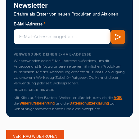
Newsletter
Erfahre als Erster von neuen Produkten und Aktionen
E-Mail-Adresse
*
VERWENDUNG DEINER E-MAIL-ADRESSE
Wir verwenden deine E-Mail-Adresse außerdem, um dir
Angebote und Infos zu unseren eigenen, ähnlichen Produkten
zu schicken. Mit der Anmeldung erhältst du zusätzlich Zugang
zu unserem Werkzeug-Zubehör-Ratgeber. Du kannst dieser
Verwendung jederzeit widersprechen.
RECHTLICHER HINWEIS
Mit Klick auf den Button "Weiter" erkläre ich, dass ich die
,
AGB
die
und die
zur
Widerrufsbelehrung
Datenschutzerklärung
Kenntnis genommen haben und diese akzeptiere.
VERTRAG WIDERRUFEN