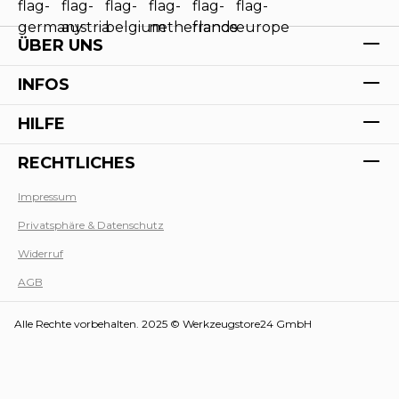
ÜBER UNS
INFOS
HILFE
RECHTLICHES
Impressum
Privatsphäre & Datenschutz
Werk
Widerruf
AGB
Alle Rechte vorbehalten. 2025 © Werkzeugstore24 GmbH