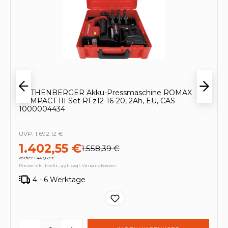
ROTHENBERGER Akku-Pressmaschine ROMAX
COMPACT III Set RFz12-16-20, 2Ah, EU, CAS -
1000004434
UVP:
1.692,12 €
1.402,55 €
1.558,39 €
vorher 1.449,69 €
Preise inkl. MwSt., ggf. zzgl. Versandkosten
4 - 6 Werktage
Produkt Anzahl: Gib den gewünschten