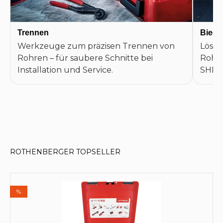
Trennen
Biege
Werkzeuge zum präzisen Trennen von
Lösun
Rohren – für saubere Schnitte bei
Rohre
Installation und Service.
SHK-A
ROTHENBERGER TOPSELLER
Produktgalerie überspringen
%