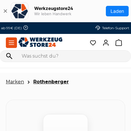
Zum Hauptinhalt springen
Werkzeugstore24
✕
Laden
Wir leben Handwerk
Telefon-Support:
06145 - 954 525 0
Marken
Rothenberger