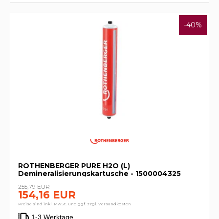
-40%
ROTHENBERGER PURE H2O (L)
Demineralisierungskartusche - 1500004325
255,79 EUR
154,16 EUR
Preise sind inkl. MwSt. und ggf. zzgl. Versandkosten
1-3 Werktage