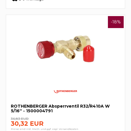
-18%
ROTHENBERGER Absperrventil R32/R410A W
5/16“ - 1500004791
36,83 EUR
30,32 EUR
Preise sind inkl. MwSt. und ggf. zzgl. Versandkosten