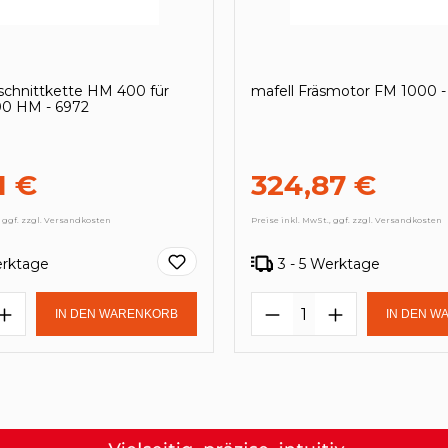
nschnittkette HM 400 für
mafell Fräsmotor FM 1000 
00 HM - 6972
1 €
324,87 €
, ggf. zzgl. Versandkosten
Preise inkl. MwSt., ggf. zzgl. Versandkosten
erktage
3 - 5 Werktage
en Wert ein oder benutze die Schaltf
t Anzahl: Gib den gewünschten Wert e
Produkt Anzahl:
IN DEN WARENKORB
IN DEN W