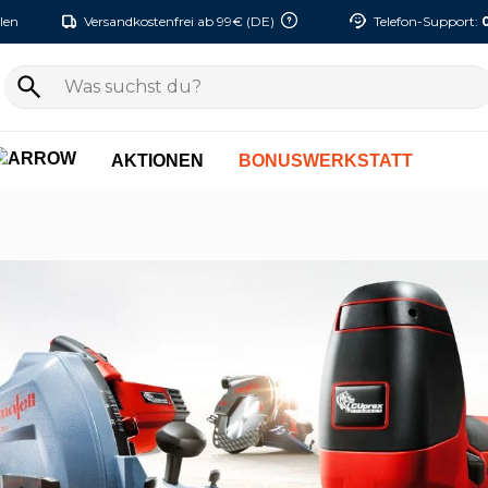
len
Versandkostenfrei ab 99€ (DE)
Telefon-Support:
AKTIONEN
BONUSWERKSTATT