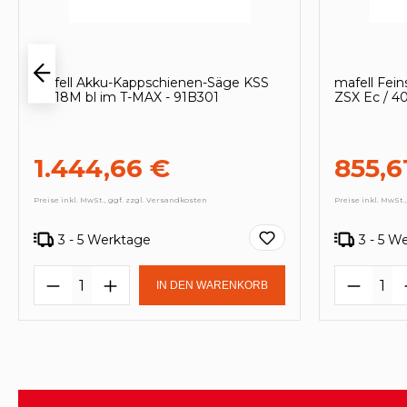
mafell Akku-Kappschienen-Säge KSS
mafell Fei
40 18M bl im T-MAX - 91B301
ZSX Ec / 4
1.444,66 €
855,6
Preise inkl. MwSt., ggf. zzgl. Versandkosten
Preise inkl. MwSt.
3 - 5 Werktage
3 - 5 W
Produkt Anzahl: Gib den gewünscht
Produk
IN DEN WARENKORB