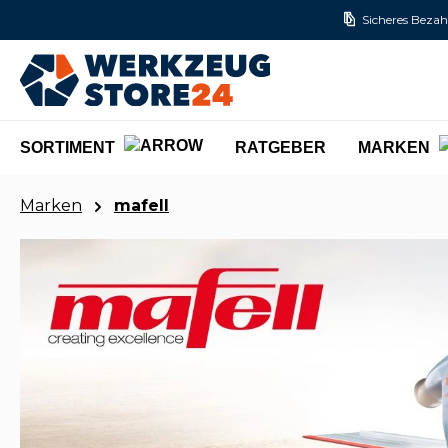
Sicheres Bezah
m Hauptinhalt springen
Zur Suche springen
Zur Hauptnavigation springen
SORTIMENT
RATGEBER
MARKEN
Marken
mafell