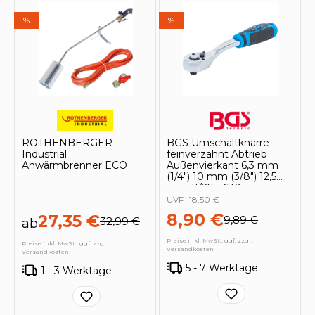
%
%
ROTHENBERGER
BGS Umschaltknarre
Industrial
feinverzahnt Abtrieb
Anwärmbrenner ECO
Außenvierkant 6,3 mm
(1/4") 10 mm (3/8") 12,5
mm (1/2") - 630
UVP:
18,50 €
8,90 €
27,35 €
9,89 €
32,99 €
ab
Preise inkl. MwSt., ggf. zzgl.
Preise inkl. MwSt., ggf. zzgl.
Versandkosten
Versandkosten
5 - 7 Werktage
1 - 3 Werktage