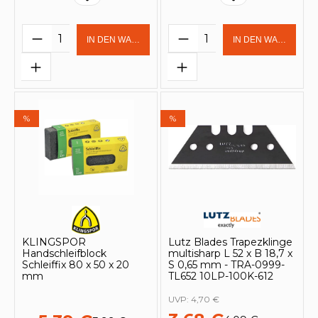
Produkt Anzahl: Gib den gewünschten 
Produkt Anzahl: Gi
IN DEN WARENKORB
IN DEN WARENKOR
%
%
KLINGSPOR
Lutz Blades Trapezklinge
Handschleifblock
multisharp L 52 x B 18,7 x
Schleiffix 80 x 50 x 20
S 0,65 mm - TRA-0999-
mm
TL652 10LP-100K-612
UVP:
4,70 €