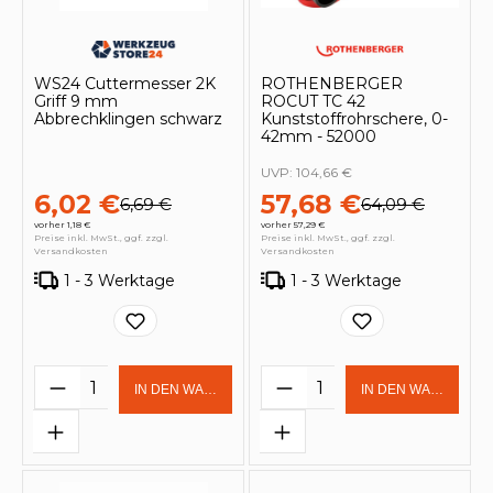
WS24 Cuttermesser 2K
ROTHENBERGER
Griff 9 mm
ROCUT TC 42
Abbrechklingen schwarz
Kunststoffrohrschere, 0-
42mm - 52000
UVP:
104,66 €
6,02 €
57,68 €
6,69 €
64,09 €
vorher 1,18 €
vorher 57,29 €
Preise inkl. MwSt., ggf. zzgl.
Preise inkl. MwSt., ggf. zzgl.
Versandkosten
Versandkosten
1 - 3 Werktage
1 - 3 Werktage
Produkt Anzahl: Gib den gewünschten 
Produkt Anzahl: Gi
IN DEN WARENKORB
IN DEN WARENKOR