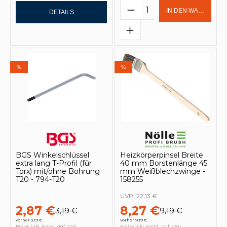
Produkt Anzahl: Gi
IN DEN WARENKOR
DETAILS
%
%
BGS Winkelschlüssel
Heizkörperpinsel Breite
extra lang T-Profil (für
40 mm Borstenlänge 45
Torx) mit/ohne Bohrung
mm Weißblechzwinge -
T20 - 794-T20
158255
UVP:
22,13 €
2,87 €
8,27 €
3,19 €
9,19 €
vorher 3,19 €
vorher 9,19 €
Preise inkl. MwSt., ggf. zzgl.
Preise inkl. MwSt., ggf. zzgl.