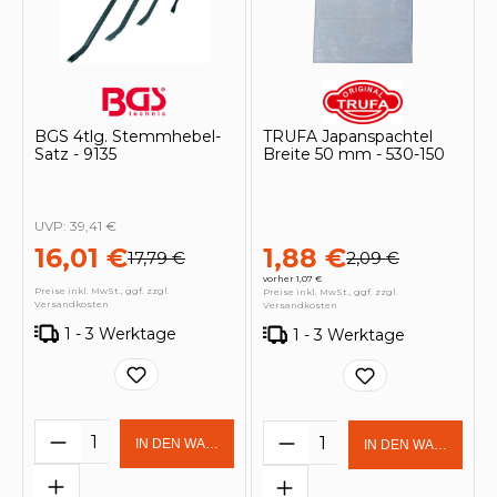
BGS 4tlg. Stemmhebel-
TRUFA Japanspachtel
Satz - 9135
Breite 50 mm - 530-150
UVP:
39,41 €
16,01 €
1,88 €
17,79 €
2,09 €
vorher 1,07 €
Preise inkl. MwSt., ggf. zzgl.
Preise inkl. MwSt., ggf. zzgl.
Versandkosten
Versandkosten
1 - 3 Werktage
1 - 3 Werktage
Produkt Anzahl: Gib den gewünschten 
Produkt Anzahl: Gi
IN DEN WARENKORB
IN DEN WARENKOR