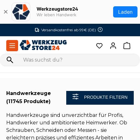
Zum Hauptinhalt springen
Werkzeugstore24
✕
Laden
Wir leben Handwerk
Versandkostenfrei ab 99€ (DE)
Handwerkzeuge
PRODUKTE FILTERN
(11745 Produkte)
Handwerkzeuge sind unverzichtbar für Profis,
Handwerker und ambitionierte Heimwerker. Ob
Schrauben, Schneiden oder Messen - sie
erleichtern präzises und effizientes Arbeiten in