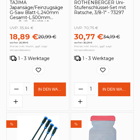
TAJIMA
ROTHENBERGER Uni-
Japansäge/Feinzugsäge
Stufenschlüssel-Set mit
G-Saw Blatt-L.240mm
Ratsche, 3/8-1" - 73297
Gesamt-L.500mm
ger.Griff - GKG240
UVP:
35,64 €
UVP:
70,75 €
18,89 €
30,77 €
20,99 €
34,19 €
vorher 20,99 €
vorher 30,29 €
Preise inkl. MwSt., ggf. zzgl.
Preise inkl. MwSt., ggf. zzgl.
Versandkosten
Versandkosten
1 - 3 Werktage
1 - 3 Werktage
Produkt Anzahl: Gib den gewünschten 
Produkt Anzahl: Gi
IN DEN WARENKORB
IN DEN WARENKOR
%
%