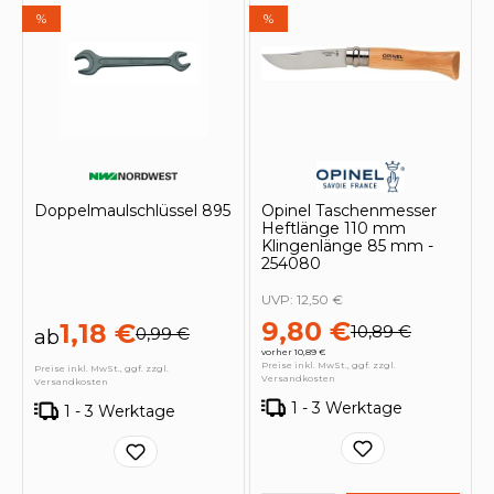
%
%
Doppelmaulschlüssel 895
Opinel Taschenmesser
Heftlänge 110 mm
Klingenlänge 85 mm -
254080
UVP:
12,50 €
9,80 €
1,18 €
10,89 €
0,99 €
ab
vorher 10,89 €
Preise inkl. MwSt., ggf. zzgl.
Preise inkl. MwSt., ggf. zzgl.
Versandkosten
Versandkosten
1 - 3 Werktage
1 - 3 Werktage