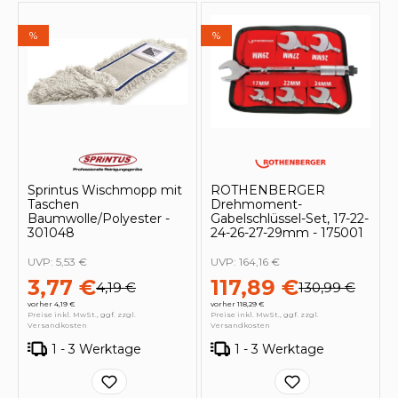
%
%
Sprintus Wischmopp mit
ROTHENBERGER
Taschen
Drehmoment-
Baumwolle/Polyester -
Gabelschlüssel-Set, 17-22-
301048
24-26-27-29mm - 175001
UVP:
5,53 €
UVP:
164,16 €
3,77 €
117,89 €
4,19 €
130,99 €
vorher 4,19 €
vorher 118,29 €
Preise inkl. MwSt., ggf. zzgl.
Preise inkl. MwSt., ggf. zzgl.
Versandkosten
Versandkosten
1 - 3 Werktage
1 - 3 Werktage