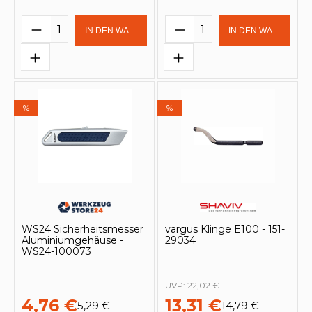
Produkt Anzahl: Gib den gewünschten 
Produkt Anzahl: Gi
IN DEN WARENKORB
IN DEN WARENKOR
%
%
WS24 Sicherheitsmesser
vargus Klinge E100 - 151-
Aluminiumgehäuse -
29034
WS24-100073
UVP:
22,02 €
4,76 €
13,31 €
5,29 €
14,79 €