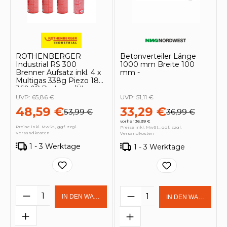
ROTHENBERGER
Betonverteiler Länge
Industrial RS 300
1000 mm Breite 100
Brenner Aufsatz inkl. 4 x
mm -
Multigas 338g Piezo 180-
360 °C Drehung/Über
Kopf Lötbrenner
UVP:
65,86 €
UVP:
51,11 €
Gasbrenner - 1500005150
48,59 €
33,29 €
53,99 €
36,99 €
vorher 36,99 €
Preise inkl. MwSt., ggf. zzgl.
Preise inkl. MwSt., ggf. zzgl.
Versandkosten
Versandkosten
1 - 3 Werktage
1 - 3 Werktage
Produkt Anzahl: Gib den gewünschten 
Produkt Anzahl: Gi
IN DEN WARENKORB
IN DEN WARENKOR