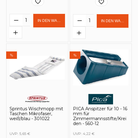
Produkt Anzahl: Gib den gewünschten 
Produkt Anzahl: Gi
IN DEN WARENKORB
IN DEN WARENKOR
%
%
Sprintus Wischmopp mit
PICA Anspitzer für 10 - 16
Taschen Mikrofaser,
mm für
weiß/blau - 301022
Zimmermannsstifte/Krei
den - 560-12
UVP:
5,65 €
UVP:
4,22 €