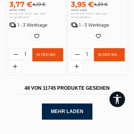
3,77 €
3,95 €
4,19 €
4,39 €
vorher 4,19 €
vorher 4,22 €
Preise inkl. MwSt., ggf. zzgl.
Preise inkl. MwSt., ggf. zzgl.
Versandkosten
Versandkosten
1 - 3 Werktage
1 - 3 Werktage
Produkt Anzahl: Gib den gewünschten 
Produkt Anzahl: Gi
IN DEN WARENKORB
IN DEN WARENKOR
48 VON 11745 PRODUKTE GESEHEN
Werk
MEHR LADEN