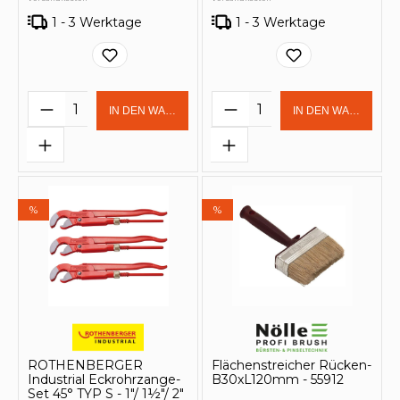
1 - 3 Werktage
1 - 3 Werktage
Produkt Anzahl: Gib den gewünschten 
Produkt Anzahl: Gi
IN DEN WARENKORB
IN DEN WARENKOR
%
%
ROTHENBERGER
Flächenstreicher Rücken-
Industrial Eckrohrzange-
B30xL120mm - 55912
Set 45° TYP S - 1"/ 1½"/ 2"