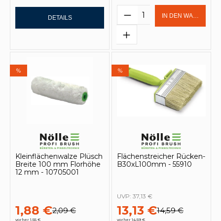
Produkt Anzahl: Gi
IN DEN WARENKOR
DETAILS
%
%
Kleinflächenwalze Plüsch
Flächenstreicher Rücken-
Breite 100 mm Florhöhe
B30xL100mm - 55910
12 mm - 10705001
UVP:
37,13 €
1,88 €
13,13 €
2,09 €
14,59 €
vorher 1,55 €
vorher 14,59 €