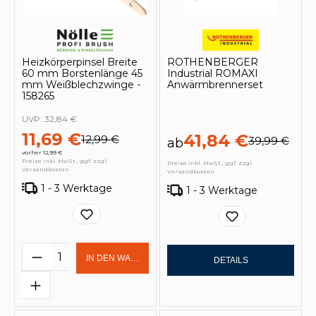
Heizkörperpinsel Breite
ROTHENBERGER
60 mm Borstenlänge 45
Industrial ROMAXI
mm Weißblechzwinge -
Anwärmbrennerset
158265
UVP:
32,84 €
11,69 €
41,84 €
12,99 €
39,99 €
ab
vorher 12,99 €
Preise inkl. MwSt., ggf. zzgl.
Preise inkl. MwSt., ggf. zzgl.
Versandkosten
Versandkosten
1 - 3 Werktage
1 - 3 Werktage
Produkt Anzahl: Gib den gewünschten 
IN DEN WARENKORB
DETAILS