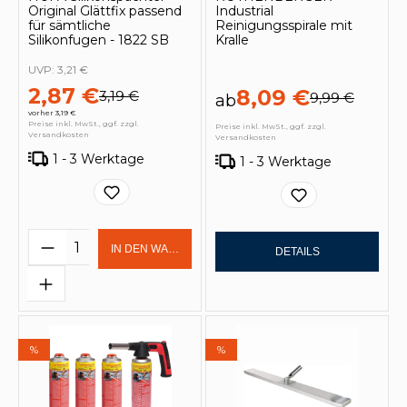
Original Glättfix passend
Industrial
für sämtliche
Reinigungsspirale mit
Silikonfugen - 1822 SB
Kralle
UVP:
3,21 €
2,87 €
8,09 €
3,19 €
9,99 €
ab
vorher 3,19 €
Preise inkl. MwSt., ggf. zzgl.
Preise inkl. MwSt., ggf. zzgl.
Versandkosten
Versandkosten
1 - 3 Werktage
1 - 3 Werktage
Produkt Anzahl: Gib den gewünschten 
IN DEN WARENKORB
DETAILS
%
%