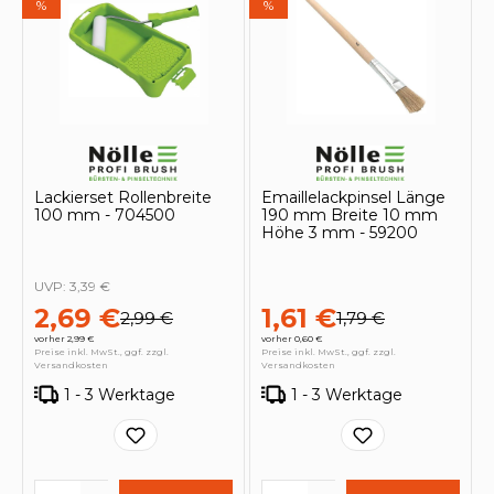
%
%
Lackierset Rollenbreite
Emaillelackpinsel Länge
100 mm - 704500
190 mm Breite 10 mm
Höhe 3 mm - 59200
UVP:
3,39 €
2,69 €
1,61 €
2,99 €
1,79 €
vorher 2,99 €
vorher 0,60 €
Preise inkl. MwSt., ggf. zzgl.
Preise inkl. MwSt., ggf. zzgl.
Versandkosten
Versandkosten
1 - 3 Werktage
1 - 3 Werktage