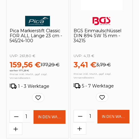
Pica Markierstift Classic
BGS Einmaulschlüssel
FOR ALL Länge 23 cm -
DIN 894 SW 15 mm -
545/24-100
34215
UVP:
261,80 €
UVP:
4,13 €
159,56 €
3,41 €
177,29 €
3,79 €
vorher 177,29 €
Preise inkl. MwSt., ggf. zzgl.
Preise inkl. MwSt., ggf. zzgl.
Versandkosten
Versandkosten
5 - 7 Werktage
1 - 3 Werktage
Produkt Anzahl: Gi
Produkt Anzahl: Gib den gewünschten 
IN DEN WARENKOR
IN DEN WARENKORB