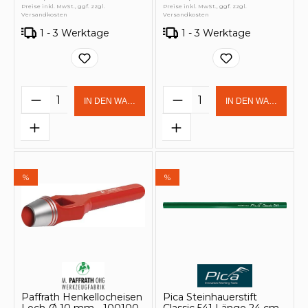
Preise inkl. MwSt., ggf. zzgl.
Preise inkl. MwSt., ggf. zzgl.
Versandkosten
Versandkosten
1 - 3 Werktage
1 - 3 Werktage
Produkt Anzahl: Gib den gewünschten 
Produkt Anzahl: Gi
IN DEN WARENKORB
IN DEN WARENKOR
%
%
Paffrath Henkellocheisen
Pica Steinhauerstift