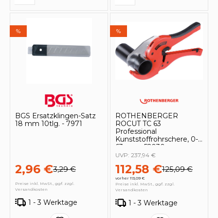
%
%
BGS Ersatzklingen-Satz
ROTHENBERGER
18 mm 10tlg. - 7971
ROCUT TC 63
Professional
Kunststoffrohrschere, 0-
63mm - 52030
UVP:
237,94 €
2,96 €
112,58 €
3,29 €
125,09 €
vorher 113,09 €
Preise inkl. MwSt., ggf. zzgl.
Preise inkl. MwSt., ggf. zzgl.
Versandkosten
Versandkosten
1 - 3 Werktage
1 - 3 Werktage