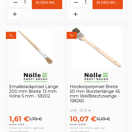
Produkt Anzahl: Gib den gewünschten 
Produkt Anzahl: Gi
IN DEN WARENKORB
IN DEN WARENKOR
%
%
Emaillelackpinsel Länge
Heizkörperpinsel Breite
200 mm Breite 13 mm
50 mm Borstenlänge 45
Höhe 5 mm - 59202
mm Weißblechzwinge -
158260
UVP:
27,13 €
1,61 €
10,07 €
1,79 €
11,19 €
vorher 1,01 €
vorher 11,19 €
Preise inkl. MwSt., ggf. zzgl.
Preise inkl. MwSt., ggf. zzgl.
Versandkosten
Versandkosten