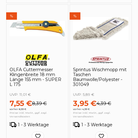
%
%
OLFA Cuttermesser
Sprintus Wischmopp mit
Klingenbreite 18 mm
Taschen
Länge 155 mm - SUPER
Baumwolle/Polyester -
L 175
301049
UVP:
11,01 €
UVP:
5,89 €
7,55 €
3,95 €
8,39 €
4,39 €
vorher 8,39 €
vorher 4,39 €
Preise inkl. MwSt., ggf. zzgl.
Preise inkl. MwSt., ggf. zzgl.
Versandkosten
Versandkosten
1 - 3 Werktage
1 - 3 Werktage