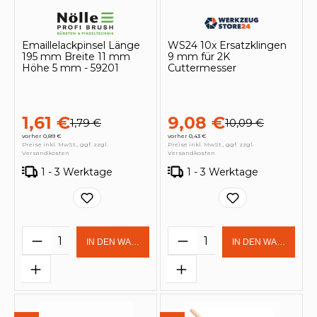
Emaillelackpinsel Länge
WS24 10x Ersatzklingen
195 mm Breite 11 mm
9 mm für 2K
Höhe 5 mm - 59201
Cuttermesser
1,61 €
9,08 €
1,79 €
10,09 €
vorher 0,89 €
vorher 0,43 €
Preise inkl. MwSt., ggf. zzgl.
Preise inkl. MwSt., ggf. zzgl.
Versandkosten
Versandkosten
1 - 3 Werktage
1 - 3 Werktage
Produkt Anzahl: Gib den gewünschten 
Produkt Anzahl: Gi
IN DEN WARENKORB
IN DEN WARENKOR