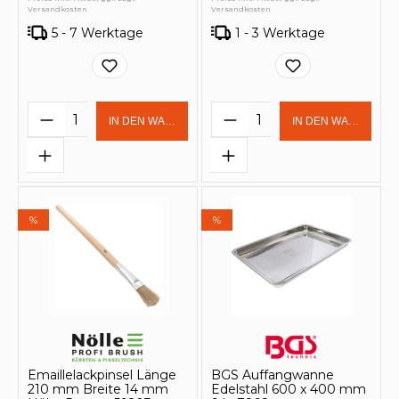
Versandkosten
Versandkosten
5 - 7 Werktage
1 - 3 Werktage
Produkt Anzahl: Gib den gewünschten 
Produkt Anzahl: Gi
IN DEN WARENKORB
IN DEN WARENKOR
%
%
Emaillelackpinsel Länge
BGS Auffangwanne
210 mm Breite 14 mm
Edelstahl 600 x 400 mm