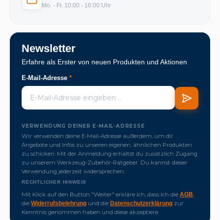
Mo. - Fr. 10:00 - 16:00 Uhr
Newsletter
Erfahre als Erster von neuen Produkten und Aktionen
E-Mail-Adresse
*
VERWENDUNG DEINER E-MAIL-ADRESSE
Wir verwenden deine E-Mail-Adresse außerdem, um dir
Angebote und Infos zu unseren eigenen, ähnlichen Produkten
zu schicken. Mit der Anmeldung erhältst du zusätzlich Zugang
zu unserem Werkzeug-Zubehör-Ratgeber. Du kannst dieser
Verwendung jederzeit widersprechen.
RECHTLICHER HINWEIS
Mit Klick auf den Button "Weiter" erkläre ich, dass ich die
,
AGB
die
und die
zur
Widerrufsbelehrung
Datenschutzerklärung
Kenntnis genommen haben und diese akzeptiere.