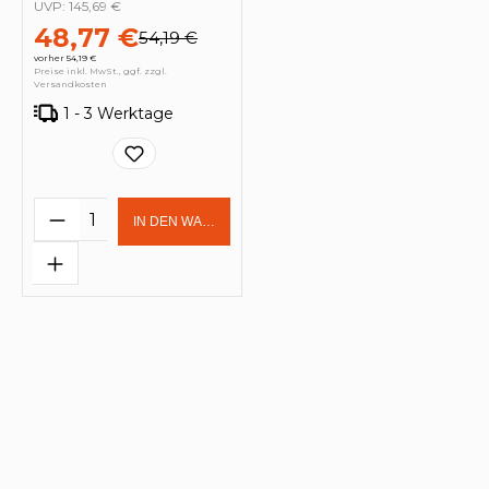
UVP:
145,69 €
48,77 €
54,19 €
vorher 54,19 €
Preise inkl. MwSt., ggf. zzgl.
Versandkosten
1 - 3 Werktage
Produkt Anzahl: Gib den gewünschten 
IN DEN WARENKORB