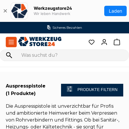
Zum Hauptinhalt springen
Werkzeugstore24
✕
Laden
Wir leben Handwerk
Sicheres Bezahlen
Auspresspistole
PRODUKTE FILTERN
(1 Produkte)
Die Auspresspistole ist unverzichtbar für Profis
und ambitionierte Heimwerker beim Verpressen
von Rohrverbindern und Fittings. Ob bei Sanitär-,
Heizungs- oder Kältetechnik - sie sorgt für