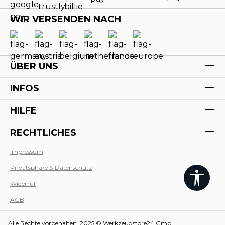
WIR VERSENDEN NACH
ÜBER UNS
INFOS
HILFE
RECHTLICHES
Impressum
Privatsphäre & Datenschutz
Werk
Widerruf
AGB
Alle Rechte vorbehalten. 2025 © Werkzeugstore24 GmbH