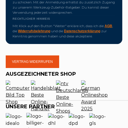
zu schicken. Mit der Anmeldung erhältst du zusätzlich Zugang
zu unserem Werkzeug-Zubehör-Ratgeber. Du kannst dieser
Verwendung jederzeit widersprechen.
RECHTLICHER HINWEIS
Mit Klick auf den Button "Weiter" erkläre ich, dass ich die
,
AGB
die
und die
zur
Widerrufsbelehrung
Datenschutzerklärung
Kenntnis genommen haben und diese akzeptiere.
VERTRAG WIDERRUFEN
AUSGEZEICHNETER SHOP
UNSERE PARTNER