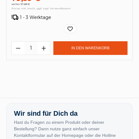
vorher 57,89 €
Preise inkl. MwSt., ggf. zzgl. Versandkosten
1 - 3 Werktage
Produkt Anzahl: Gib den gewünschten
IN DEN WARENKORB
Wir sind für Dich da
Hast du Fragen zu einem Produkt oder deiner
Bestellung? Dann nutze ganz einfach unser
Kontaktformular auf der Homepage oder die Hotline