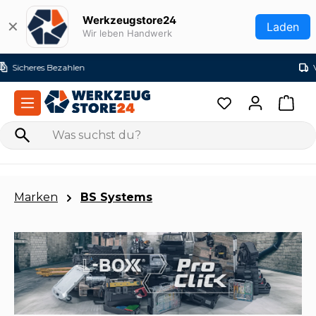
Zum Hauptinhalt springen
Werkzeugstore24
✕
Laden
Wir leben Handwerk
Versandkostenfrei ab 99€ (DE)
Marken
BS Systems