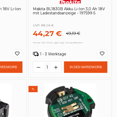
 18V Li-Ion
Makita BL1830B Akku Li-Ion 3,0 Ah 18V
mit Ladestandsanzeige - 197599-5
UVP:
88,06 €
44,27 €
49,19 €
Preise inkl. MwSt., ggf. zzgl. Versandkosten
1 - 3 Werktage
Gib den gewünschten Wert ein oder be
Produkt Anzahl: Gib den ge
in oder benutze die Schaltflächen um
WARENKORB
IN DEN WARENKORB
%