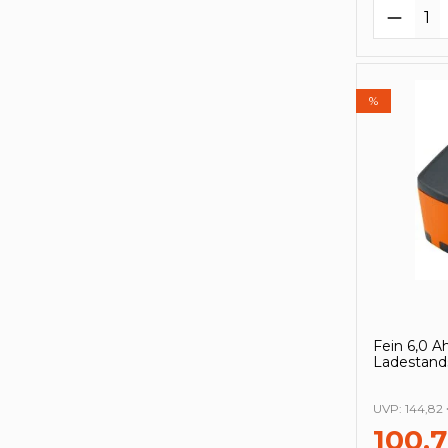
Produk
%
Fein 6,0 A
Ladestand
UVP:
144,82
100,