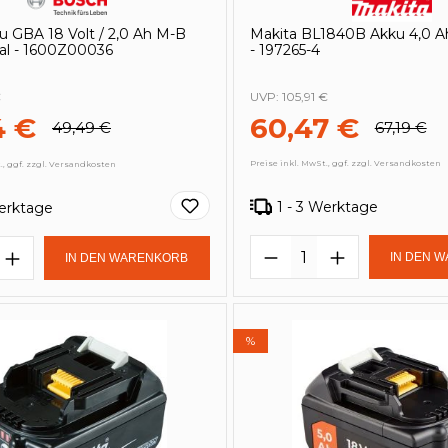
 GBA 18 Volt / 2,0 Ah M-B
Makita BL1840B Akku 4,0 Ah
nal - 1600Z00036
- 197265-4
€
UVP:
105,91 €
4 €
60,47 €
49,49 €
67,19 €
Preise inkl. MwSt., ggf. zzgl. Versandkosten
., ggf. zzgl. Versandkosten
1 - 3 Werktage
Werktage
Produkt Anzahl: 
t Anzahl: Gib den gewünschten Wert e
IN DEN 
IN DEN WARENKORB
%