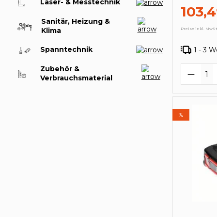
Laser- & Messtechnik
103,
Sanitär, Heizung &
Preise inkl. MwSt
Klima
Spanntechnik
1 - 3 
Zubehör &
Produk
Verbrauchsmaterial
%