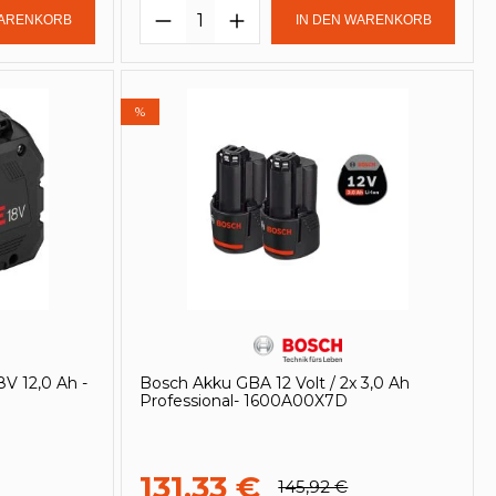
in oder benutze die Schaltflächen um
Gib den gewünschten Wert ein oder be
Produkt Anzahl: Gib den ge
WARENKORB
IN DEN WARENKORB
%
 12,0 Ah -
Bosch Akku GBA 12 Volt / 2x 3,0 Ah
Professional- 1600A00X7D
131,33 €
145,92 €