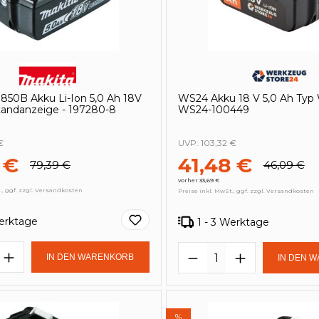
850B Akku Li-Ion 5,0 Ah 18V
WS24 Akku 18 V 5,0 Ah Typ
tandanzeige - 197280-8
WS24-100449
€
UVP:
103,32 €
 €
41,48 €
79,39 €
46,09 €
vorher 33,69 €
., ggf. zzgl. Versandkosten
Preise inkl. MwSt., ggf. zzgl. Versandkosten
Werktage
1 - 3 Werktage
t Anzahl: Gib den gewünschten Wert e
Produkt Anzahl: 
IN DEN WARENKORB
IN DEN 
%