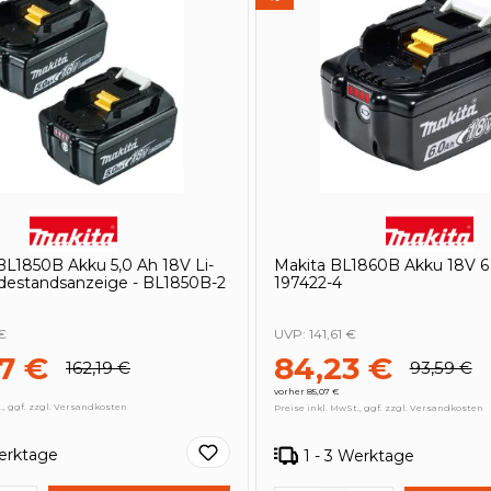
BL1850B Akku 5,0 Ah 18V Li-
Makita BL1860B Akku 18V 6 
adestandsanzeige - BL1850B-2
197422-4
€
UVP:
141,61 €
7 €
84,23 €
162,19 €
93,59 €
vorher 85,07 €
., ggf. zzgl. Versandkosten
Preise inkl. MwSt., ggf. zzgl. Versandkosten
Werktage
1 - 3 Werktage