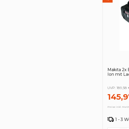
Makita 2x 
Ion mit L
UVP:
189,58 
145,9
Preise inkl. MwSt
1 - 3 