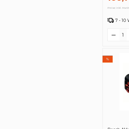
Preise inkl. MwSt
7 - 10
Produk
%