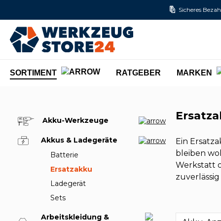
Sicheres Bezah
m Hauptinhalt springen
Zur Suche springen
Zur Hauptnavigation springen
SORTIMENT
RATGEBER
MARKEN
Ersatz
Akku-Werkzeuge
Akkus & Ladegeräte
Ein Ersatza
bleiben wol
Batterie
Werkstatt o
Ersatzakku
zuverlässig
Ladegerät
Sets
Arbeitskleidung &