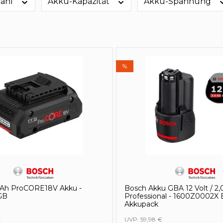
zahl
Akku-Kapazität
Akku-Spannung
%
 Ah ProCORE18V Akku -
Bosch Akku GBA 12 Volt / 2,
GB
Professional - 1600Z0002X 
Akkupack
€
UVP:
59,98 €