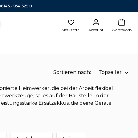
06145 - 954 525 0
Merkzettel
Account
Warenkorb
Sortieren nach:
Topseller
Name A-Z
nierte Heimwerker, die bei der Arbeit flexibel
rowerkzeuge, sei es auf der Baustelle, in der
Name Z-A
eistungsstarke Ersatzakkus, die deine Geräte
Preis aufsteigend
Topseller
Preis absteigend