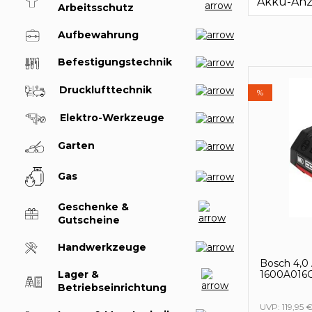
Akku-An
Arbeitsschutz
Aufbewahrung
Befestigungstechnik
Drucklufttechnik
%
Elektro-Werkzeuge
Garten
Gas
Geschenke &
Gutscheine
Handwerkzeuge
Bosch 4,0
1600A016
Lager &
Betriebseinrichtung
UVP:
119,95 