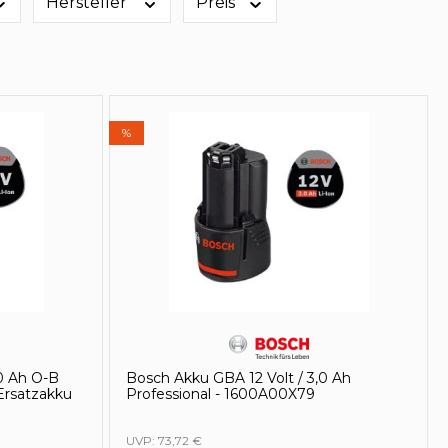
Hersteller
Preis
%
0 Ah O-B
Bosch Akku GBA 12 Volt / 3,0 Ah
Ersatzakku
Professional - 1600A00X79
UVP:
73,72 €