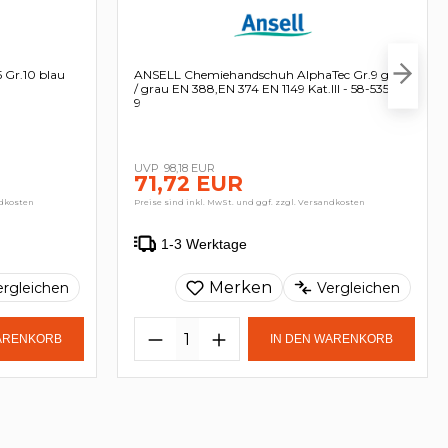
 Gr.10 blau
ANSELL Chemiehandschuh AlphaTec Gr.9 grün
/ grau EN 388,EN 374 EN 1149 Kat.III - 58-535W-
9
98,18 EUR
71,72 EUR
ndkosten
Preise sind inkl. MwSt. und ggf. zzgl. Versandkosten
1-3 Werktage
Merken
ergleichen
Vergleichen
WARENKORB
IN DEN WARENKORB