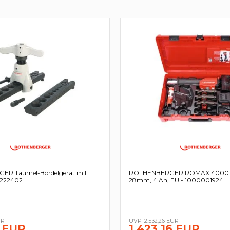
R Taumel-Bördelgerät mit
ROTHENBERGER ROMAX 4000 Se
- 222402
28mm, 4 Ah, EU - 1000001924
UR
2.532,26 EUR
 EUR
1.423,16 EUR