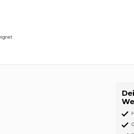
eignet
Dei
We
H
G