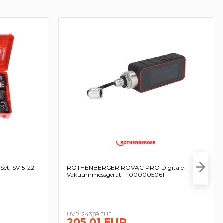
t, SV15-22-
ROTHENBERGER ROVAC PRO Digitale
Vakuummessgerät - 1000005061
243,89 EUR
205,01 EUR