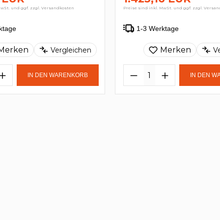
MwSt. und ggf. zzgl. Versandkosten
Preise sind inkl. MwSt. und ggf. zzgl. Versa
ktage
1-3 Werktage
Merken
Merken
Vergleichen
V
IN DEN WARENKORB
IN DEN 