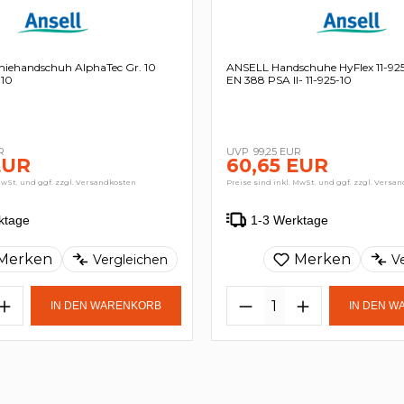
ehandschuh AlphaTec Gr. 10
ANSELL Handschuhe HyFlex 11-925
-10
EN 388 PSA II- 11-925-10
R
99,25 EUR
EUR
60,65 EUR
MwSt. und ggf. zzgl. Versandkosten
Preise sind inkl. MwSt. und ggf. zzgl. Versa
ktage
1-3 Werktage
Merken
Merken
Vergleichen
V
IN DEN WARENKORB
IN DEN 