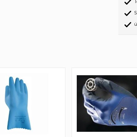
T
S
ü