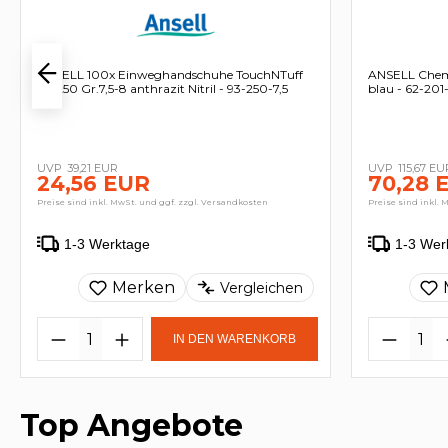
ANSELL 100x Einweghandschuhe TouchNTuff
ANSELL Chemi
93-250 Gr.7,5-8 anthrazit Nitril - 93-250-7,5
blau - 62-201
39,21 EUR
115,67 EU
24,56 EUR
70,28 
Preise sind inkl. MwSt. und ggf. zzgl. Versandkosten
Preise sind inkl. 
1-3 Werktage
1-3 Wer
Merken
Vergleichen
IN DEN WARENKORB
Top Angebote