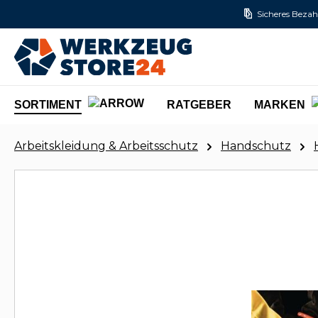
Sicheres Bezah
m Hauptinhalt springen
Zur Suche springen
Zur Hauptnavigation springen
SORTIMENT
RATGEBER
MARKEN
Arbeitskleidung & Arbeitsschutz
Handschutz