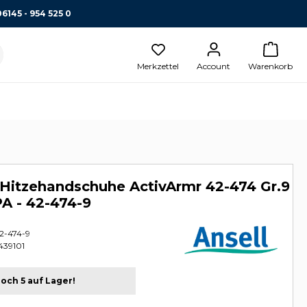
06145 - 954 525 0
Merkzettel
Account
Warenkorb
Hitzehandschuhe ActivArmr 42-474 Gr.9
PA - 42-474-9
2-474-9
39101
och 5 auf Lager!