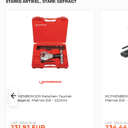
STARKE ARTIKEL, STARK GEFRAGT
ROTHENBERGER Ratschen-Taumel-
ROTHENBERGE
Bördelgerät, Matrize Zoll - 222404
Matrize Zoll 
333,14 EUR
333,14 E
231,92 EUR
234,44