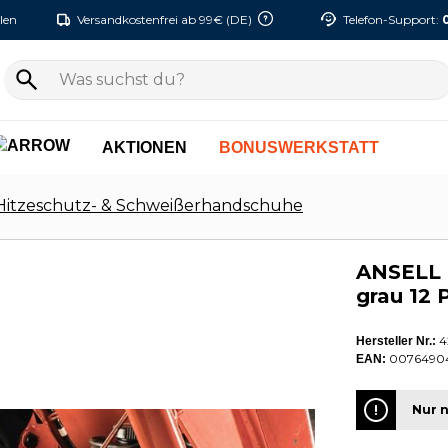
len
Versandkostenfrei ab 99€ (DE)
Telefon-Support:
AKTIONEN
BONUSWERKSTATT
Hitzeschutz- & Schweißerhandschuhe
ANSELL 
grau 12 
4
Hersteller Nr.:
00764904
EAN:
Nur n