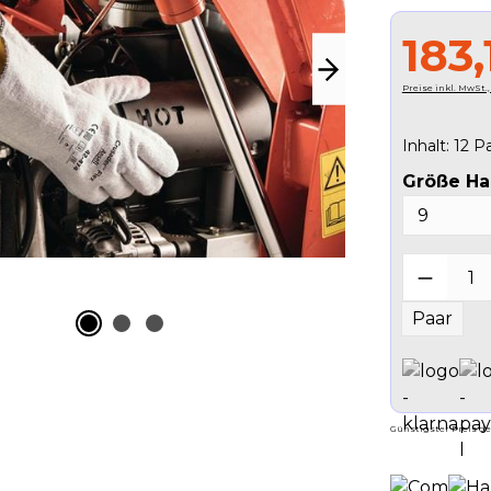
183,
Preise inkl. MwSt.
Inhalt:
12 P
Größe H
Produk
Paar
Günstigster Preis der