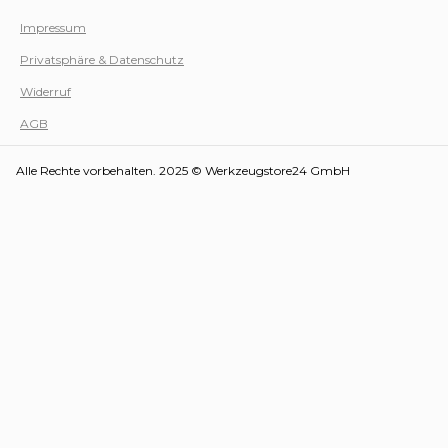
Impressum
Privatsphäre & Datenschutz
Werk
Widerruf
AGB
Alle Rechte vorbehalten. 2025 © Werkzeugstore24 GmbH