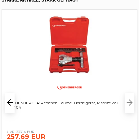
ROTHENBERGER Ratschen-Taumel-Bördelgerät, Matrize Zoll -
222404
333,14 EUR
257,69 EUR