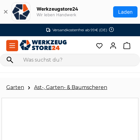
Zum Hauptinhalt springen
Werkzeugstore24
✕
Laden
Wir leben Handwerk
Versandkostenfrei ab 99€ (DE)
Garten
Ast-, Garten- & Baumscheren