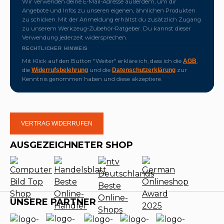
Wir verwenden deine E-Mail-Adresse außerdem, um dir
Angebote und Infos zu unseren eigenen, ähnlichen Produkten
zu schicken. Mit der Anmeldung erhältst du zusätzlich Zugang
zu unserem Werkzeug-Zubehör-Ratgeber. Du kannst dieser
Verwendung jederzeit widersprechen.
RECHTLICHER HINWEIS
Mit Klick auf den Button "Weiter" erkläre ich, dass ich die
,
AGB
die
und die
zur
Widerrufsbelehrung
Datenschutzerklärung
Kenntnis genommen haben und diese akzeptiere.
VERTRAG WIDERRUFEN
AUSGEZEICHNETER SHOP
UNSERE PARTNER