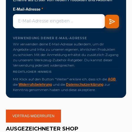
E-Mail-Adresse
*
VERWENDUNG DEINER E-MAIL-ADRESSE
Wir verwenden deine E-Mail-Adresse außerdem, um dir
Angebote und Infos zu unseren eigenen, ähnlichen Produkten
zu schicken. Mit der Anmeldung erhältst du zusätzlich Zugang
zu unserem Werkzeug-Zubehör-Ratgeber. Du kannst dieser
Verwendung jederzeit widersprechen.
RECHTLICHER HINWEIS
Mit Klick auf den Button "Weiter" erkläre ich, dass ich die
,
AGB
die
und die
zur
Widerrufsbelehrung
Datenschutzerklärung
Kenntnis genommen haben und diese akzeptiere.
VERTRAG WIDERRUFEN
AUSGEZEICHNETER SHOP