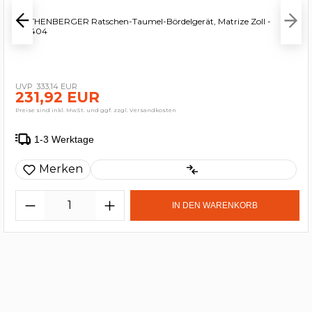
ROTHENBERGER Ratschen-Taumel-Bördelgerät, Matrize Zoll -
222404
333,14 EUR
231,92 EUR
Preise sind inkl. MwSt. und ggf. zzgl. Versandkosten
1-3 Werktage
Merken
IN DEN WARENKORB