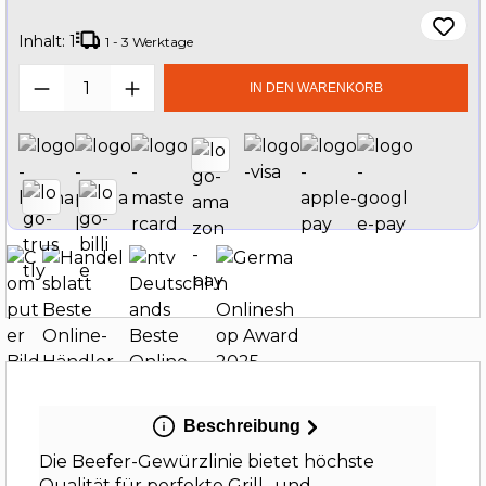
Inhalt:
1
1 - 3 Werktage
Produkt Anzahl: Gib den gewünschten W
IN DEN WARENKORB
Beschreibung
Die Beefer-Gewürzlinie bietet höchste
Qualität für perfekte Grill- und