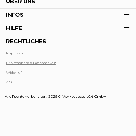
ÜBER UNS
INFOS
HILFE
RECHTLICHES
Impressum
Privatsphäre & Datenschutz
Werk
Widerruf
AGB
Alle Rechte vorbehalten. 2025 © Werkzeugstore24 GmbH