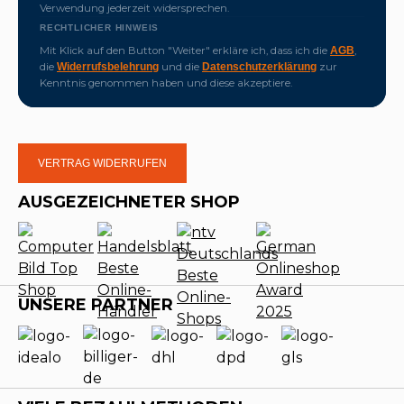
Verwendung jederzeit widersprechen.
RECHTLICHER HINWEIS
Mit Klick auf den Button "Weiter" erkläre ich, dass ich die
,
AGB
die
und die
zur
Widerrufsbelehrung
Datenschutzerklärung
Kenntnis genommen haben und diese akzeptiere.
VERTRAG WIDERRUFEN
AUSGEZEICHNETER SHOP
UNSERE PARTNER