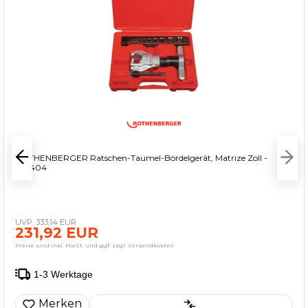
ROTHENBERGER Ratschen-Taumel-Bördelgerät, Matrize Zoll -
222404
333,14 EUR
231,92 EUR
Preise sind inkl. MwSt. und ggf. zzgl. Versandkosten
1-3 Werktage
Merken