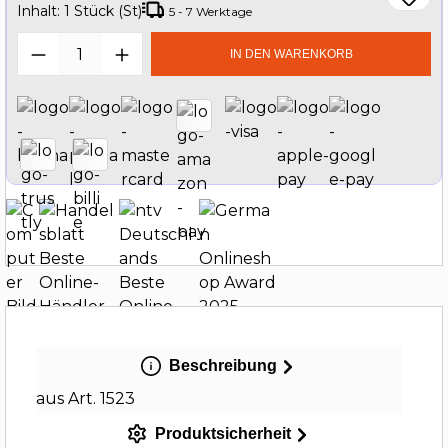
Inhalt:
1 Stück (St)
5 - 7 Werktage
Produkt Anzahl: Gib den gewünschten W
IN DEN WARENKORB
Beschreibung
aus Art. 1523
Produktsicherheit