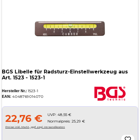
BGS Libelle für Radsturz-Einstellwerkzeug aus
Art. 1523 - 1523-1
1523-1
Hersteller Nr.:
4048769014070
EAN:
UVP:
48,55 €
22,76 €
Normalpreis: 25,29 €
Preise inkl. MwSt., ggf. zzgl. Versandkosten