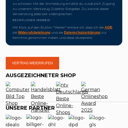
zu schicken. Mit der Anmeldung erhältst du zusätzlich Zugang
zu unserem Werkzeug-Zubehör-Ratgeber. Du kannst dieser
Verwendung jederzeit widersprechen.
RECHTLICHER HINWEIS
Mit Klick auf den Button "Weiter" erkläre ich, dass ich die
,
AGB
die
und die
zur
Widerrufsbelehrung
Datenschutzerklärung
Kenntnis genommen haben und diese akzeptiere.
VERTRAG WIDERRUFEN
AUSGEZEICHNETER SHOP
UNSERE PARTNER