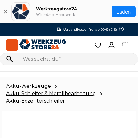
Zum Hauptinhalt springen
Werkzeugstore24
✕
Laden
Wir leben Handwerk
Versandkostenfrei ab 99€ (DE)
Akku-Werkzeuge
Akku-Schleifer & Metallbearbeitung
Akku-Exzenterschleifer