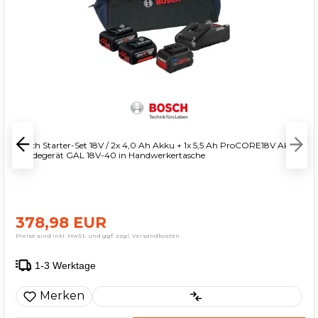
Bosch Starter-Set 18V / 2x 4,0 Ah Akku + 1x 5,5 Ah ProCORE18V Akku
+ Ladegerät GAL 18V-40 in Handwerkertasche
378,98 EUR
Preise sind inkl. MwSt. und ggf. zzgl. Versandkosten
1-3 Werktage
Merken