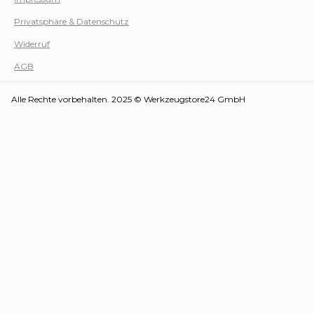
Privatsphäre & Datenschutz
Werk
Widerruf
AGB
Alle Rechte vorbehalten. 2025 © Werkzeugstore24 GmbH