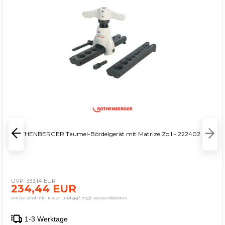
ROTHENBERGER Taumel-Bördelgerät mit Matrize Zoll - 222402
333,14 EUR
234,44 EUR
Preise sind inkl. MwSt. und ggf. zzgl. Versandkosten
1-3 Werktage