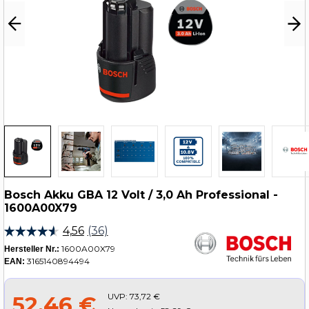
Bosch Akku GBA 12 Volt / 3,0 Ah Professional -
1600A00X79
1600A00X79
Hersteller Nr.:
3165140894494
EAN:
UVP:
73,72 €
52,46 €