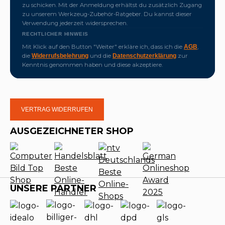
zu schicken. Mit der Anmeldung erhältst du zusätzlich Zugang
zu unserem Werkzeug-Zubehör-Ratgeber. Du kannst dieser
Verwendung jederzeit widersprechen.
RECHTLICHER HINWEIS
Mit Klick auf den Button "Weiter" erkläre ich, dass ich die
,
AGB
die
und die
zur
Widerrufsbelehrung
Datenschutzerklärung
Kenntnis genommen haben und diese akzeptiere.
VERTRAG WIDERRUFEN
AUSGEZEICHNETER SHOP
UNSERE PARTNER