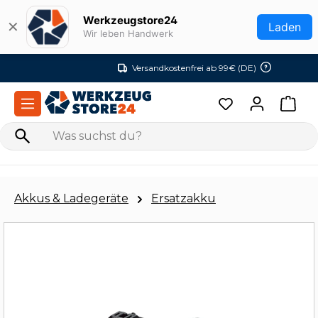
Zum Hauptinhalt springen
Werkzeugstore24
✕
Laden
Wir leben Handwerk
Versandkostenfrei ab 99€ (DE)
Akkus & Ladegeräte
Ersatzakku