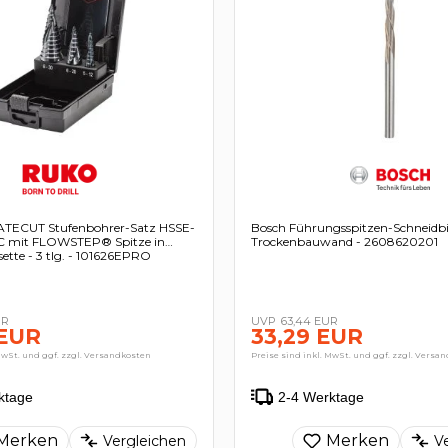
TECUT Stufenbohrer-Satz HSSE-
Bosch Führungsspitzen-Schneidbi
C mit FLOWSTEP® Spitze in
Trockenbauwand - 2608620201
sette - 3 tlg. - 101626EPRO
UR
63,44 EUR
 EUR
33,29 EUR
MwSt. und ggf. zzgl. Versandkosten
Preise sind inkl. MwSt. und ggf. zzgl. Versa
ktage
2-4 Werktage
Merken
Merken
Vergleichen
V