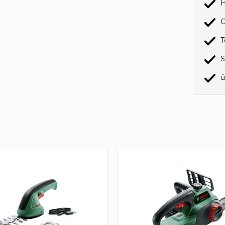
H
G
T
S
ü