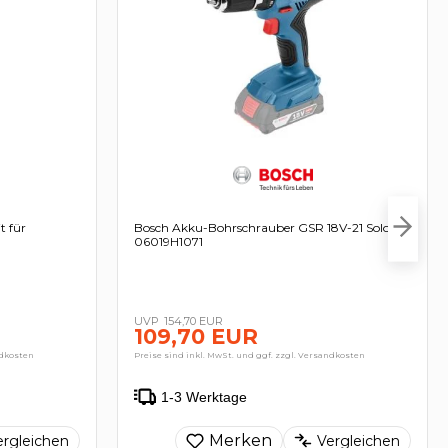
t für
Bosch Akku-Bohrschrauber GSR 18V-21 Solo -
06019H1071
154,70 EUR
109,70 EUR
ndkosten
Preise sind inkl. MwSt. und ggf. zzgl. Versandkosten
1-3 Werktage
Merken
ergleichen
Vergleichen