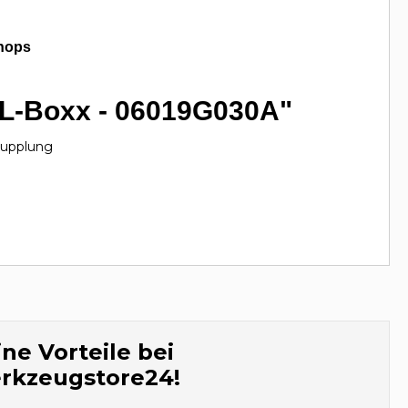
hops
 L-Boxx - 06019G030A"
skupplung
ne Vorteile bei
rkzeugstore24!