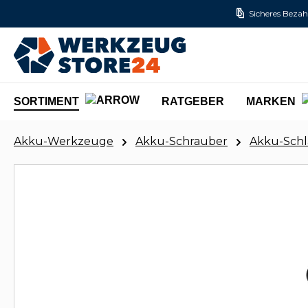
Sicheres Bezah
m Hauptinhalt springen
Zur Suche springen
Zur Hauptnavigation springen
SORTIMENT
RATGEBER
MARKEN
Akku-Werkzeuge
Akku-Schrauber
Akku-Schl