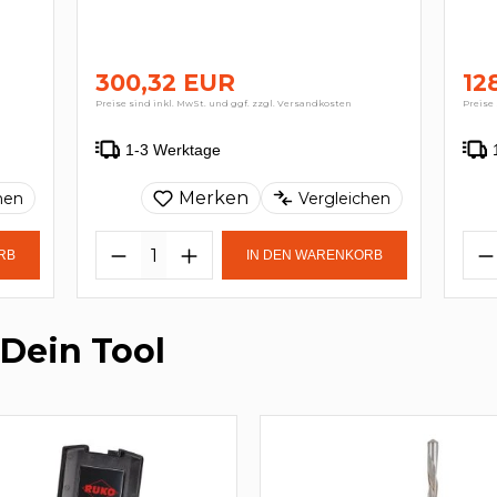
300,32 EUR
12
Preise sind inkl. MwSt. und ggf. zzgl. Versandkosten
Preise 
1-3 Werktage
Merken
hen
Vergleichen
RB
IN DEN WARENKORB
 Dein Tool