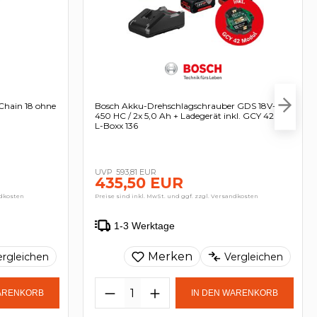
Chain 18 ohne
Bosch Akku-Drehschlagschrauber GDS 18V-
450 HC / 2x 5,0 Ah + Ladegerät inkl. GCY 42 in
L-Boxx 136
593,81 EUR
435,50 EUR
ndkosten
Preise sind inkl. MwSt. und ggf. zzgl. Versandkosten
1-3 Werktage
Merken
ergleichen
Vergleichen
WARENKORB
IN DEN WARENKORB