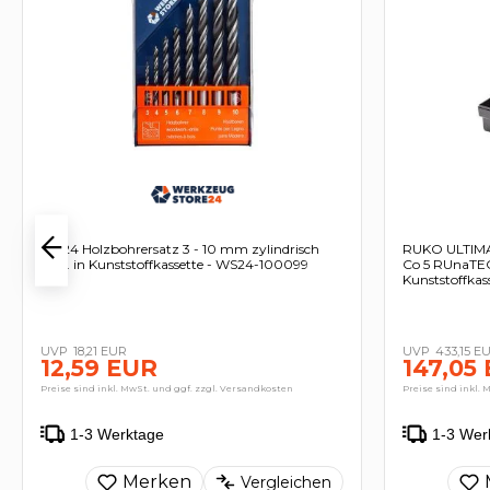
WS24 Holzbohrersatz 3 - 10 mm zylindrisch
RUKO ULTIMA
8tlg. in Kunststoffkassette - WS24-100099
Co 5 RUnaTE
Kunststoffkas
18,21 EUR
433,15 E
12,59 EUR
147,05
Preise sind inkl. MwSt. und ggf. zzgl. Versandkosten
Preise sind inkl. 
1-3 Werktage
1-3 Wer
Merken
Vergleichen