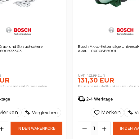
ras- und Strauchschere
Bosch Akku-Kettensäge Universal
 0600833303
Akku - 06008B8001
R
152,99 EUR
EUR
131,30 EUR
MwSt. und ggf. zzgl. Versandkosten
Preise sind inkl. MwSt. und ggf. zzgl. Versa
ktage
2-4 Werktage
Merken
Merken
Vergleichen
V
IN DEN WARENKORB
IN DEN 