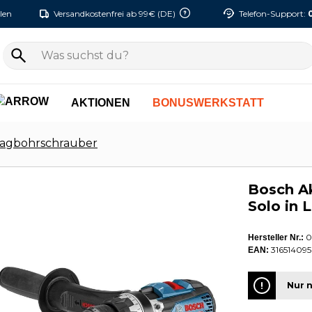
len
Versandkostenfrei ab 99€ (DE)
Telefon-Support:
AKTIONEN
BONUSWERKSTATT
agbohrschrauber
Bosch A
Solo in 
0
Hersteller Nr.:
316514095
EAN:
Nur n