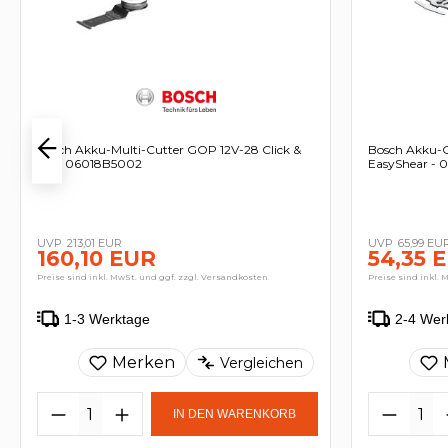
Bosch Akku-Multi-Cutter GOP 12V-28 Click &
Bosch Akku-G
Go - 06018B5002
EasyShear -
213,01 EUR
65,99 EU
160,10 EUR
54,35 
Preise sind inkl. MwSt. und ggf. zzgl. Versandkosten
Preise sind inkl. 
1-3 Werktage
2-4 Wer
Merken
Vergleichen
IN DEN WARENKORB