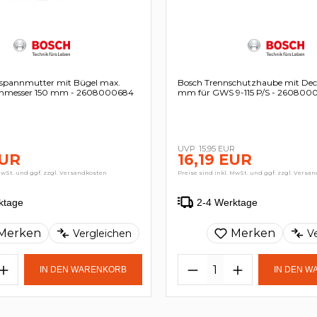
lspannmutter mit Bügel max.
Bosch Trennschutzhaube mit Deck
chmesser 150 mm - 2608000684
mm für GWS 9-115 P/S - 260800
15,95 EUR
EUR
16,19 EUR
MwSt. und ggf. zzgl. Versandkosten
Preise sind inkl. MwSt. und ggf. zzgl. Versa
ktage
2-4 Werktage
Merken
Merken
Vergleichen
V
IN DEN WARENKORB
IN DEN 