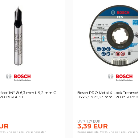
räser 1/4" Ø 6,3 mm L 9,2 mm G
Bosch PRO Metal X-Lock Trennsc
 2608628630
115 x 2,5 x 22,23 mm - 260861978
R
1,57 EUR
EUR
3,39 EUR
MwSt. und ggf. zzgl. Versandkosten
Preise sind inkl. MwSt. und ggf. zzgl. Versa