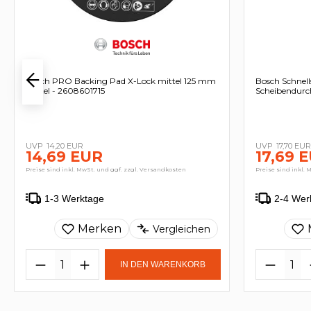
Bosch PRO Backing Pad X-Lock mittel 125 mm
Bosch Schnel
mittel - 2608601715
Scheibendur
14,20 EUR
17,70 EUR
14,69 EUR
17,69 
Preise sind inkl. MwSt. und ggf. zzgl. Versandkosten
Preise sind inkl. 
1-3 Werktage
2-4 Wer
Merken
Vergleichen
IN DEN WARENKORB