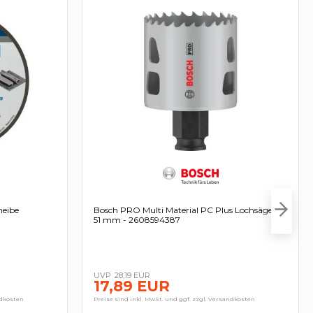
heibe
Bosch PRO Multi Material PC Plus Lochsäge
0
51 mm - 2608594387
28,19 EUR
17,89 EUR
ndkosten
Preise sind inkl. MwSt. und ggf. zzgl. Versandkosten