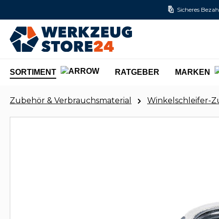
Sicheres Bezah
m Hauptinhalt springen
Zur Suche springen
Zur Hauptnavigation springen
SORTIMENT
RATGEBER
MARKEN
Zubehör & Verbrauchsmaterial
Winkelschleifer-