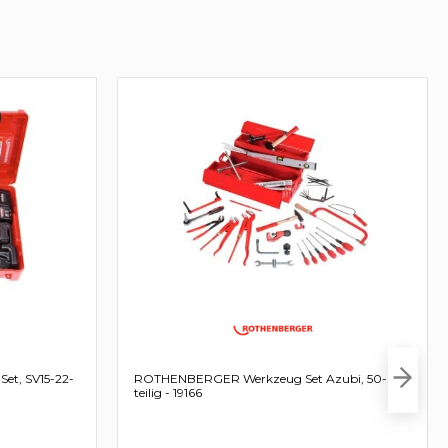
t, SV15-22-
ROTHENBERGER Werkzeug Set Azubi, 50-
teilig - 19166