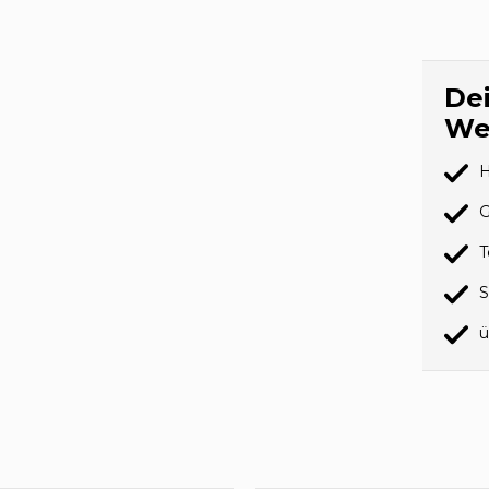
Dei
We
H
G
T
S
ü