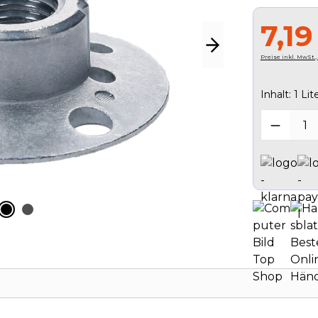
7,19
Preise inkl. MwSt.
Inhalt:
1 Lite
Produk