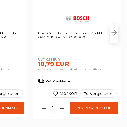
blech 115
Bosch Schleifschutzhaube ohne Deckblech für
0680
GWS 9-100 P - 2608000676
9,63 EUR
10,79 EUR
ndkosten
Preise sind inkl. MwSt. und ggf. zzgl. Versandkosten
2-4 Werktage
Merken
ergleichen
Vergleichen
WARENKORB
IN DEN WARENKORB