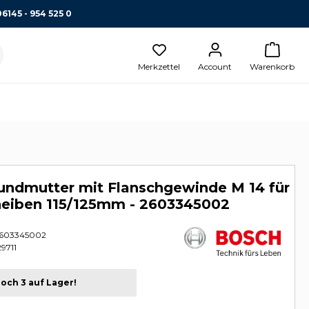
06145 - 954 525 0
Merkzettel
Account
Warenkorb
undmutter mit Flanschgewinde M 14 für
heiben 115/125mm - 2603345002
603345002
9711
och 3 auf Lager!