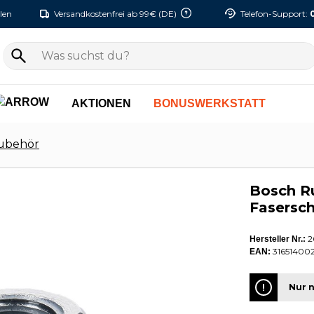
len
Versandkostenfrei ab 99€ (DE)
Telefon-Support:
AKTIONEN
BONUSWERKSTATT
Zubehör
Bosch R
Fasersc
2
Hersteller Nr.:
316514002
EAN:
Nur n