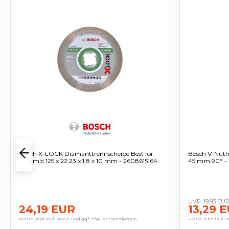
Bosch X-LOCK Diamanttrennscheibe Best for
Bosch V-Nutf
Ceramic 125 x 22,23 x 1,8 x 10 mm - 2608615164
45 mm 90° -
19,83 EU
24,19 EUR
13,29 
Preise sind inkl. MwSt. und ggf. zzgl. Versandkosten
Preise sind inkl. 