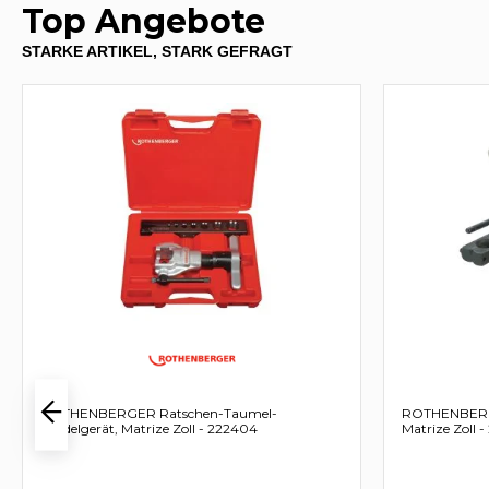
Top Angebote
STARKE ARTIKEL, STARK GEFRAGT
ROTHENBERGER Ratschen-Taumel-
ROTHENBERGE
Bördelgerät, Matrize Zoll - 222404
Matrize Zoll 