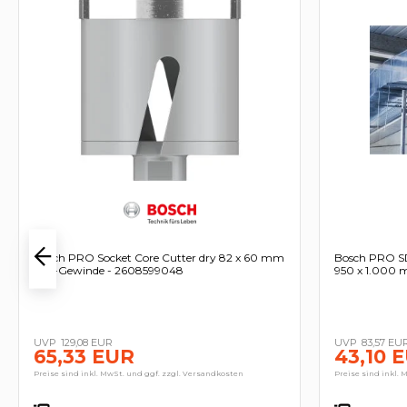
Bosch PRO Socket Core Cutter dry 82 x 60 mm
Bosch PRO SD
M16-Gewinde - 2608599048
950 x 1.000
129,08 EUR
83,57 EU
65,33 EUR
43,10 
Preise sind inkl. MwSt. und ggf. zzgl. Versandkosten
Preise sind inkl. 