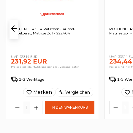
ROTHENBERGER Ratschen-Taumel-
ROTHENBERGE
Bördelgerät, Matrize Zoll - 222404
Matrize Zoll 
333,14 EUR
333,14 E
231,92 EUR
234,44
Preise sind inkl. MwSt. und ggf. zzgl. Versandkosten
Preise sind inkl. 
1-3 Werktage
1-3 Wer
Merken
Vergleichen
IN DEN WARENKORB