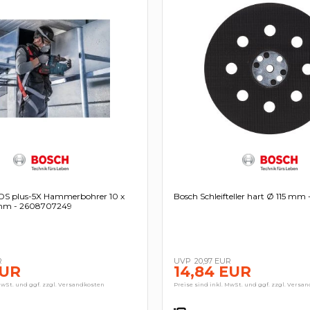
S plus-5X Hammerbohrer 10 x
Bosch Schleifteller hart Ø 115 m
 mm - 2608707249
R
20,97 EUR
EUR
14,84 EUR
MwSt. und ggf. zzgl. Versandkosten
Preise sind inkl. MwSt. und ggf. zzgl. Versa