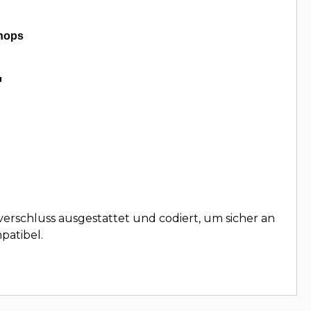
hops
"
verschluss ausgestattet und codiert, um sicher an
patibel.