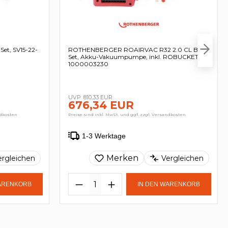
t, SV15-22-
ROTHENBERGER ROAIRVAC R32 2.0 CL Basic
Set, Akku-Vakuumpumpe, inkl. ROBUCKET -
1000003230
810,33 EUR
676,34 EUR
ndkosten
Preise sind inkl. MwSt. und ggf. zzgl. Versandkosten
1-3 Werktage
Merken
ergleichen
Vergleichen
WARENKORB
IN DEN WARENKORB