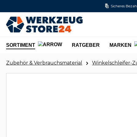
Sicheres Bezah
m Hauptinhalt springen
Zur Suche springen
Zur Hauptnavigation springen
SORTIMENT
RATGEBER
MARKEN
Zubehör & Verbrauchsmaterial
Winkelschleifer-