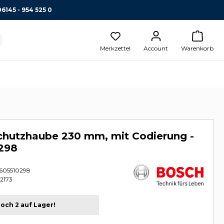
06145 - 954 525 0
Merkzettel
Account
Warenkorb
chutzhaube 230 mm, mit Codierung -
298
605510298
2173
och 2 auf Lager!