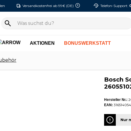
len
Versandkostenfrei ab 99€ (DE)
Telefon-Support:
AKTIONEN
BONUSWERKSTATT
Zubehör
Bosch S
2605510
2
Hersteller Nr.:
316514054
EAN:
Nur n