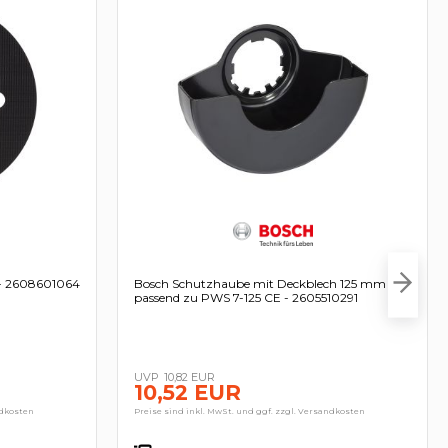
m - 2608601064
Bosch Schutzhaube mit Deckblech 125 mm
passend zu PWS 7-125 CE - 2605510291
10,82 EUR
10,52 EUR
ndkosten
Preise sind inkl. MwSt. und ggf. zzgl. Versandkosten