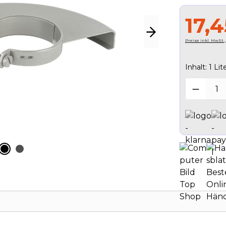
17,
Preise inkl. MwSt.
Inhalt:
1 Lite
Produk