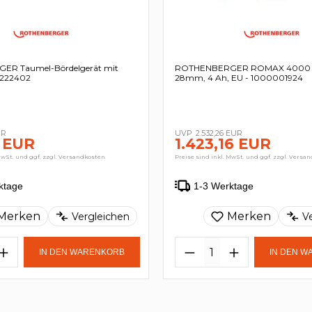
R Taumel-Bördelgerät mit
ROTHENBERGER ROMAX 4000 Se
- 222402
28mm, 4 Ah, EU - 1000001924
UR
2.532,26 EUR
 EUR
1.423,16 EUR
MwSt. und ggf. zzgl. Versandkosten
Preise sind inkl. MwSt. und ggf. zzgl. Versa
ktage
1-3 Werktage
Merken
Merken
Vergleichen
V
IN DEN WARENKORB
IN DEN 