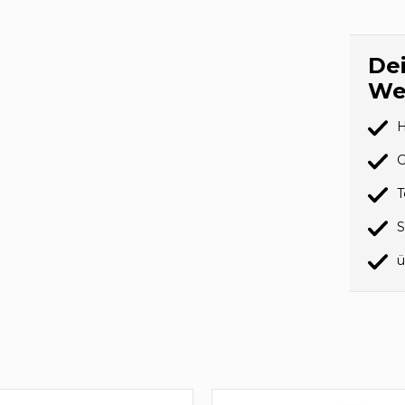
Dei
We
H
G
T
S
ü