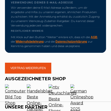
VERWENDUNG DEINER E-MAIL-ADRESSE
Wir verwenden deine E-Mail-Adresse außerdem, um dir
Angebote und Infos zu unseren eigenen, ähnlichen Produkten
zu schicken. Mit der Anmeldung erhältst du zusätzlich Zugang
zu unserem Werkzeug-Zubehör-Ratgeber. Du kannst dieser
Verwendung jederzeit widersprechen.
RECHTLICHER HINWEIS
Mit Klick auf den Button "Weiter" erkläre ich, dass ich die
,
AGB
die
und die
zur
Widerrufsbelehrung
Datenschutzerklärung
Kenntnis genommen haben und diese akzeptiere.
VERTRAG WIDERRUFEN
AUSGEZEICHNETER SHOP
UNSERE PARTNER