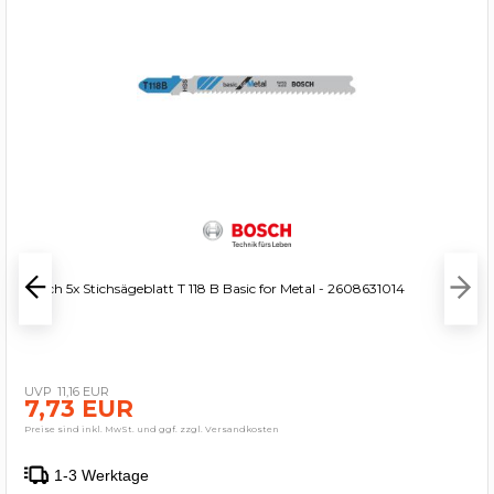
Bosch 5x Stichsägeblatt T 118 B Basic for Metal - 2608631014
11,16 EUR
7,73 EUR
Preise sind inkl. MwSt. und ggf. zzgl. Versandkosten
1-3 Werktage