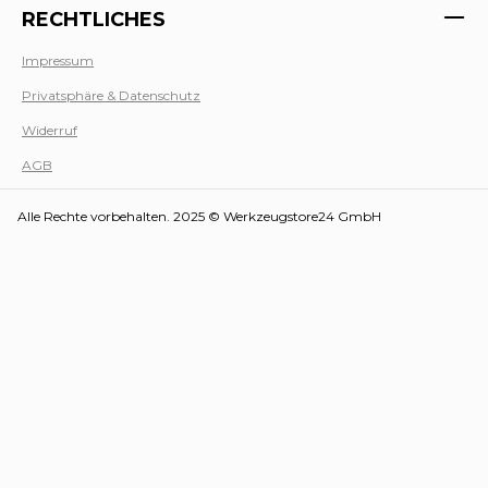
RECHTLICHES
Impressum
Privatsphäre & Datenschutz
Werk
Widerruf
AGB
Alle Rechte vorbehalten. 2025 © Werkzeugstore24 GmbH