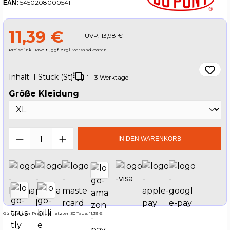
5450208000541
EAN:
11,39 €
UVP:
13,98 €
Preise inkl. MwSt., ggf. zzgl. Versandkosten
Inhalt:
1 Stück (St)
1 - 3 Werktage
auswählen
Größe Kleidung
Produkt Anzahl: Gib den gewünschten W
IN DEN WARENKORB
Günstigster Preis der letzten 30 Tage: 11,39 €