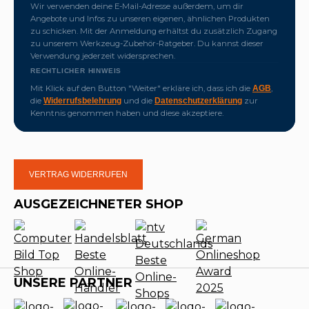
Wir verwenden deine E-Mail-Adresse außerdem, um dir
Angebote und Infos zu unseren eigenen, ähnlichen Produkten
zu schicken. Mit der Anmeldung erhältst du zusätzlich Zugang
zu unserem Werkzeug-Zubehör-Ratgeber. Du kannst dieser
Verwendung jederzeit widersprechen.
RECHTLICHER HINWEIS
Mit Klick auf den Button "Weiter" erkläre ich, dass ich die
,
AGB
die
und die
zur
Widerrufsbelehrung
Datenschutzerklärung
Kenntnis genommen haben und diese akzeptiere.
VERTRAG WIDERRUFEN
AUSGEZEICHNETER SHOP
UNSERE PARTNER