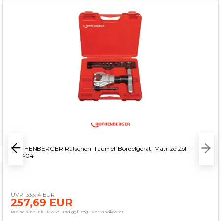
ROTHENBERGER Ratschen-Taumel-Bördelgerät, Matrize Zoll -
222404
333,14 EUR
257,69 EUR
Preise sind inkl. MwSt. und ggf. zzgl. Versandkosten