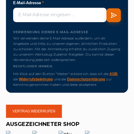
E-Mail-Adresse
*
VERWENDUNG DEINER E-MAIL-ADRESSE
Wir verwenden deine E-Mail-Adresse außerdem, um dir
Angebote und Infos zu unseren eigenen, ähnlichen Produkten
zu schicken. Mit der Anmeldung erhältst du zusätzlich Zugang
zu unserem Werkzeug-Zubehör-Ratgeber. Du kannst dieser
Verwendung jederzeit widersprechen.
RECHTLICHER HINWEIS
Mit Klick auf den Button "Weiter" erkläre ich, dass ich die
,
AGB
die
und die
zur
Widerrufsbelehrung
Datenschutzerklärung
Kenntnis genommen haben und diese akzeptiere.
VERTRAG WIDERRUFEN
AUSGEZEICHNETER SHOP