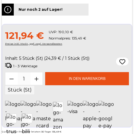
Nur noch 2 auf Lager!
UVP:
190,10 €
121,94 €
Normalpreis: 135,49 €
Preise inkl. MwSt., ggf. zzgl. Versandkosten
Inhalt:
5 Stück (St)
(24,39 € / 1 Stück (St))
1 - 3 Werktage
Produkt Anzahl: Gib den gewünschten W
IN DEN WARENKORB
Stück (St)
Günstigster Preis der letzten 30 Tage: 135,49 €