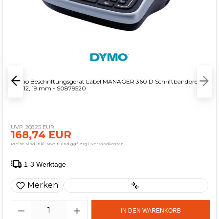
Dymo Beschriftungsgerät Label MANAGER 360 D Schriftbandbreiten
6, 9, 12, 19 mm - S0879520
208,25 EUR
168,74 EUR
Preise sind inkl. MwSt. und ggf. zzgl. Versandkosten
1-3 Werktage
Merken
IN DEN WARENKORB