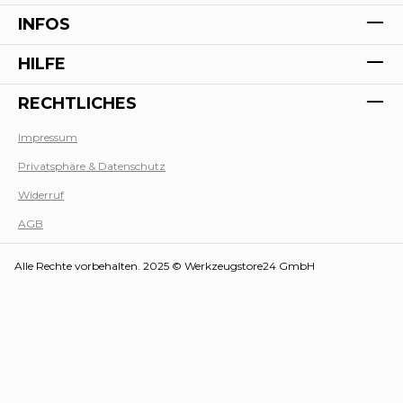
INFOS
HILFE
RECHTLICHES
Impressum
Werk
Privatsphäre & Datenschutz
Widerruf
AGB
Alle Rechte vorbehalten. 2025 © Werkzeugstore24 GmbH