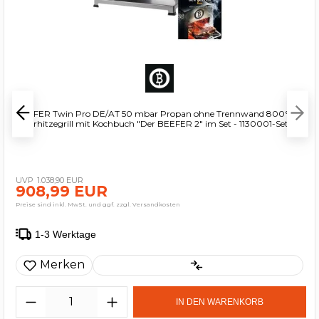
BEEFER Twin Pro DE/AT 50 mbar Propan ohne Trennwand 800°C
Oberhitzegrill mit Kochbuch "Der BEEFER 2" im Set - 1130001-Set2
1.038,90 EUR
908,99 EUR
Preise sind inkl. MwSt. und ggf. zzgl. Versandkosten
1-3 Werktage
Merken
IN DEN WARENKORB