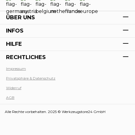
ÜBER UNS
INFOS
HILFE
RECHTLICHES
Impressum
Privatsphäre & Datenschutz
Werk
Widerruf
AGB
Alle Rechte vorbehalten. 2025 © Werkzeugstore24 GmbH