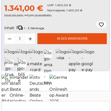
UVP:
1.490,00 €
1.341,00 €
Normalpreis: 1.490,00 €
Preise inkl. MwSt., ggf. zzgl. Versandkosten
Inhalt:
1
1 - 3 Werktage
Produkt Anzahl: Gib den gewünschten W
IN DEN WARENKORB