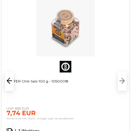
BEEFER Chili-Salz 100 g - 10500018
8,60 EUR
7,74 EUR
Preise sind inkl. MwSt. und ggf. zzgl. Versandkosten
1-3 Werktage