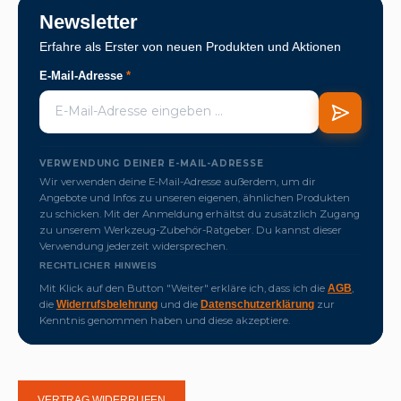
Newsletter
Erfahre als Erster von neuen Produkten und Aktionen
E-Mail-Adresse
*
VERWENDUNG DEINER E-MAIL-ADRESSE
Wir verwenden deine E-Mail-Adresse außerdem, um dir
Angebote und Infos zu unseren eigenen, ähnlichen Produkten
zu schicken. Mit der Anmeldung erhältst du zusätzlich Zugang
zu unserem Werkzeug-Zubehör-Ratgeber. Du kannst dieser
Verwendung jederzeit widersprechen.
RECHTLICHER HINWEIS
Mit Klick auf den Button "Weiter" erkläre ich, dass ich die
,
AGB
die
und die
zur
Widerrufsbelehrung
Datenschutzerklärung
Kenntnis genommen haben und diese akzeptiere.
VERTRAG WIDERRUFEN