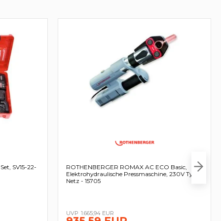
t, SV15-22-
ROTHENBERGER ROMAX AC ECO Basic,
Elektrohydraulische Pressmaschine, 230V Typ C
Netz - 15705
1.665,94 EUR
935,59 EUR