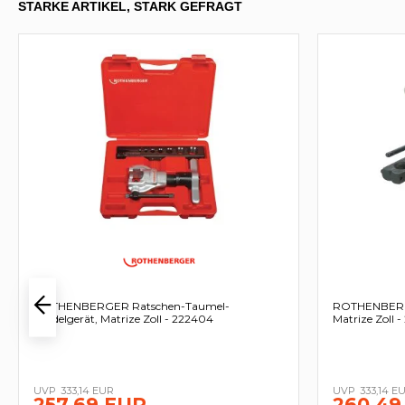
STARKE ARTIKEL, STARK GEFRAGT
ROTHENBERGER Ratschen-Taumel-
ROTHENBERGE
Bördelgerät, Matrize Zoll - 222404
Matrize Zoll 
333,14 EUR
333,14 E
257,69 EUR
260,49