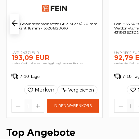
Fein Gewindebohreinsätze Gr. 3 M 27 Ø 20 mm
Fein HSS SPEC
Vierkant 16 mm - 63206120010
Weldon-Aufn
63134360302
243,71 EUR
119,12 EU
193,09 EUR
92,79 
Preise sind inkl. MwSt. und ggf. zzgl. Versandkosten
Preise sind inkl. 
7-10 Tage
7-10 Ta
Merken
Vergleichen
IN DEN WARENKORB
Top Angebote