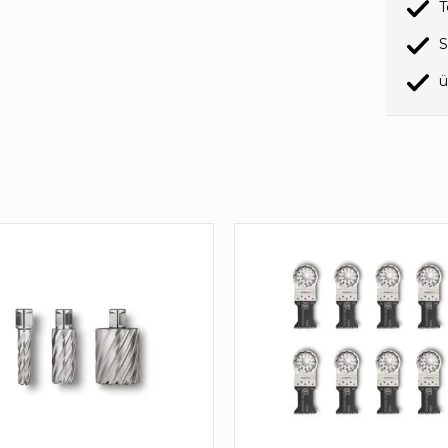
T
S
ü