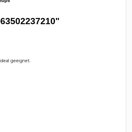
hops
- 63502237210"
ideal geeignet.