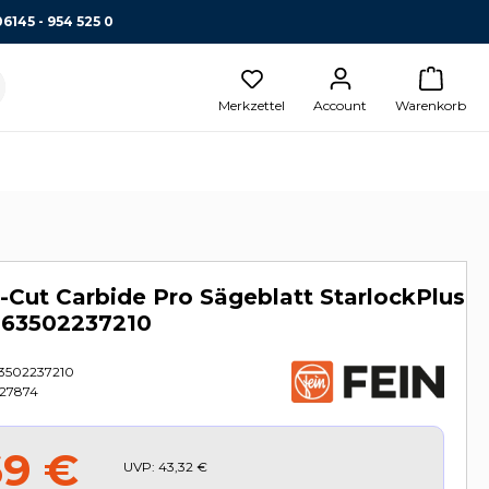
06145 - 954 525 0
Merkzettel
Account
Warenkorb
E-Cut Carbide Pro Sägeblatt StarlockPlus
 63502237210
3502237210
27874
69 €
UVP:
43,32 €