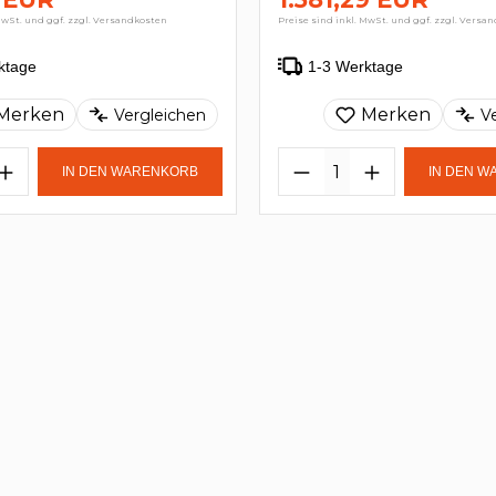
MwSt. und ggf. zzgl. Versandkosten
Preise sind inkl. MwSt. und ggf. zzgl. Versa
ktage
1-3 Werktage
Merken
Merken
Vergleichen
V
IN DEN WARENKORB
IN DEN 