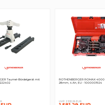
R Taumel-Bördelgerät mit
ROTHENBERGER ROMAX 4000 Se
- 222402
28mm, 4 Ah, EU - 1000001924
UR
2.532,26 EUR
 EUR
1.581,29 EUR