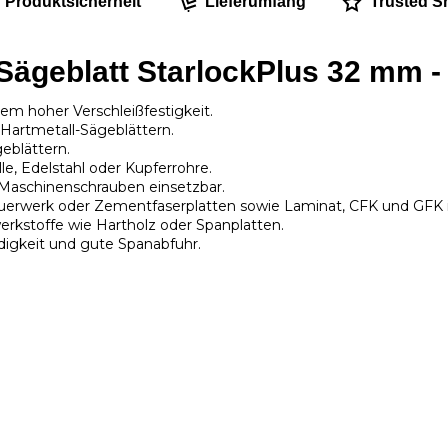
Produktsicherheit
Lieferumfang
Trusted S
 Sägeblatt StarlockPlus 32 mm 
em hoher Verschleißfestigkeit.
Hartmetall-Sägeblättern.
eblättern.
le, Edelstahl oder Kupferrohre.
 Maschinenschrauben einsetzbar.
Mauerwerk oder Zementfaserplatten sowie Laminat, CFK und GFK 
werkstoffe wie Hartholz oder Spanplatten.
ndigkeit und gute Spanabfuhr.