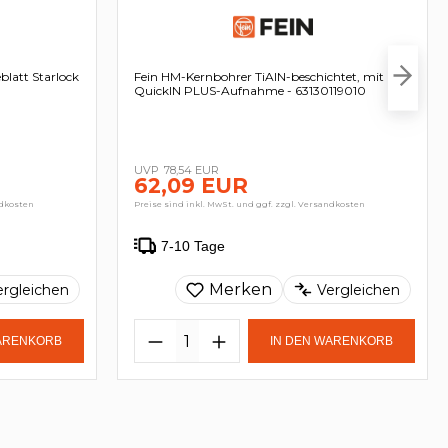
blatt Starlock
Fein HM-Kernbohrer TiAIN-beschichtet, mit
QuickIN PLUS-Aufnahme - 63130119010
78,54 EUR
62,09 EUR
ndkosten
Preise sind inkl. MwSt. und ggf. zzgl. Versandkosten
7-10 Tage
Merken
ergleichen
Vergleichen
WARENKORB
IN DEN WARENKORB