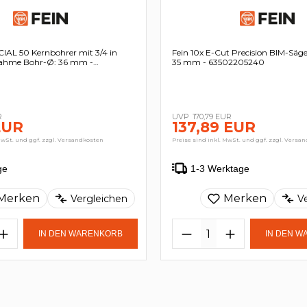
IAL 50 Kernbohrer mit 3/4 in
Fein 10x E-Cut Precision BIM-Säge
ahme Bohr-Ø: 36 mm -
35 mm - 63502205240
R
170,79 EUR
EUR
137,89 EUR
MwSt. und ggf. zzgl. Versandkosten
Preise sind inkl. MwSt. und ggf. zzgl. Versa
ge
1-3 Werktage
Merken
Merken
Vergleichen
V
IN DEN WARENKORB
IN DEN 