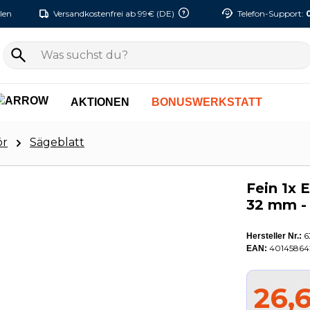
len
Versandkostenfrei ab 99€ (DE)
Telefon-Support:
AKTIONEN
BONUSWERKSTATT
ör
Sägeblatt
Fein 1x 
32 mm -
6
Hersteller Nr.:
40145864
EAN:
26,