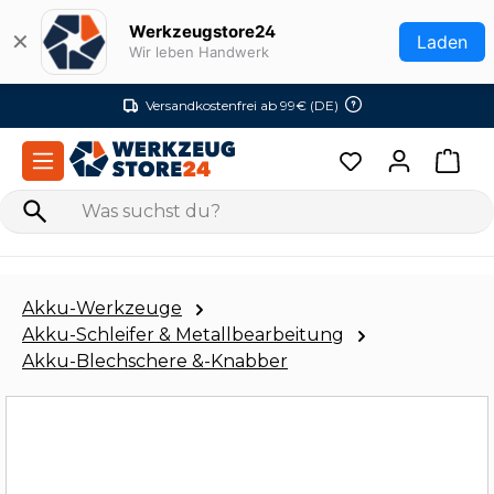
Zum Hauptinhalt springen
Werkzeugstore24
✕
Laden
Wir leben Handwerk
Versandkostenfrei ab 99€ (DE)
Akku-Werkzeuge
Akku-Schleifer & Metallbearbeitung
Akku-Blechschere &-Knabber