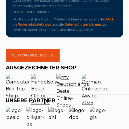
zu unserem Werkzeug-Zubehör-Ratgeber. Du kannst dieser
Verwendung jederzeit widersprechen.
RECHTLICHER HINWEIS
Mit Klick auf den Button "Weiter" erkläre ich, dass ich die
,
AGB
die
und die
zur
Widerrufsbelehrung
Datenschutzerklärung
Kenntnis genommen haben und diese akzeptiere.
VERTRAG WIDERRUFEN
AUSGEZEICHNETER SHOP
UNSERE PARTNER