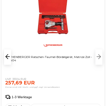
ROTHENBERGER Ratschen-Taumel-Bördelgerät, Matrize Zoll -
222404
333,14 EUR
257,69 EUR
Preise sind inkl. MwSt. und ggf. zzgl. Versandkosten
1-3 Werktage