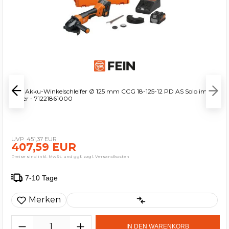
Fein Akku-Winkelschleifer Ø 125 mm CCG 18-125-12 PD AS Solo im
Koffer - 71221861000
451,37 EUR
407,59 EUR
Preise sind inkl. MwSt. und ggf. zzgl. Versandkosten
7-10 Tage
Merken
IN DEN WARENKORB