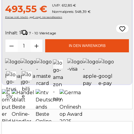
UVP:
612,85 €
493,55 €
Normalpreis: 548,39 €
Preise inkl. MwSt., ggf. zzgl. Versandkosten
Inhalt:
1
7 - 10 Werktage
Produkt Anzahl: Gib den gewünschten W
IN DEN WARENKORB