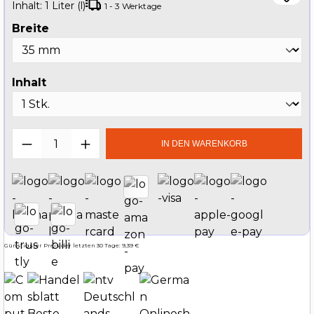
Inhalt:
1 Liter (l)
1 - 3 Werktage
auswählen
Breite
auswählen
Inhalt
Produkt Anzahl: Gib den gewünschten W
IN DEN WARENKORB
Günstigster Preis der letzten 30 Tage: 9,39 €