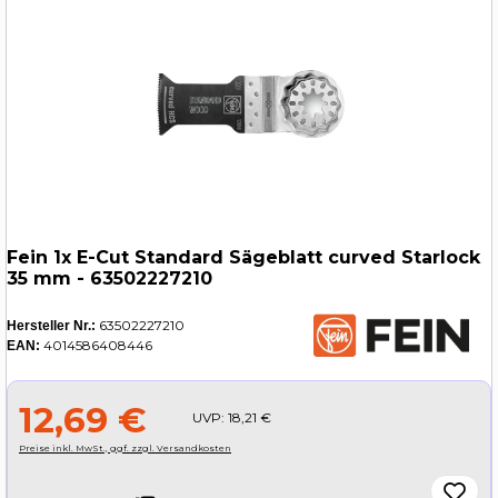
Fein 1x E-Cut Standard Sägeblatt curved Starlock
35 mm - 63502227210
63502227210
Hersteller Nr.:
4014586408446
EAN:
12,69 €
UVP:
18,21 €
Preise inkl. MwSt., ggf. zzgl. Versandkosten