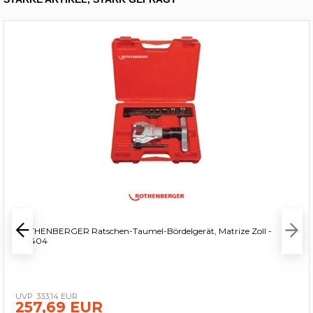
ROTHENBERGER Ratschen-Taumel-Bördelgerät, Matrize Zoll -
222404
333,14 EUR
257,69 EUR