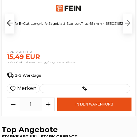
Fein 1x E-Cut Long-Life Sägeblatt StarlockPlus 65 mm - 63502161210
23,09 EUR
15,49 EUR
Preise sind inkl. MwSt. und ggf. zzgl. Versandkosten
1-3 Werktage
Merken
IN DEN WARENKORB
Top Angebote
STARKE ARTIKEL, STARK GEFRAGT