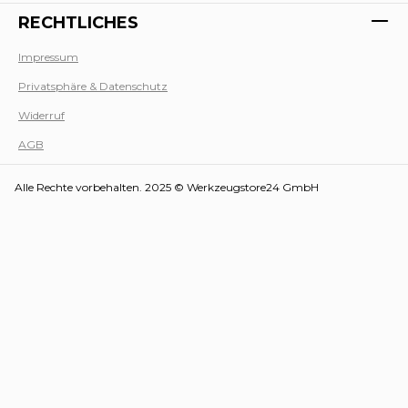
RECHTLICHES
Impressum
Privatsphäre & Datenschutz
Werk
Widerruf
AGB
Alle Rechte vorbehalten. 2025 © Werkzeugstore24 GmbH