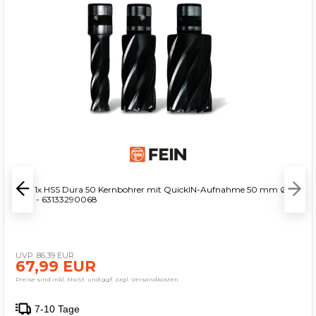
Fein 1x HSS Dura 50 Kernbohrer mit QuickIN-Aufnahme 50 mm Ø 29
mm - 63133290068
86,39 EUR
67,99 EUR
Preise sind inkl. MwSt. und ggf. zzgl. Versandkosten
7-10 Tage