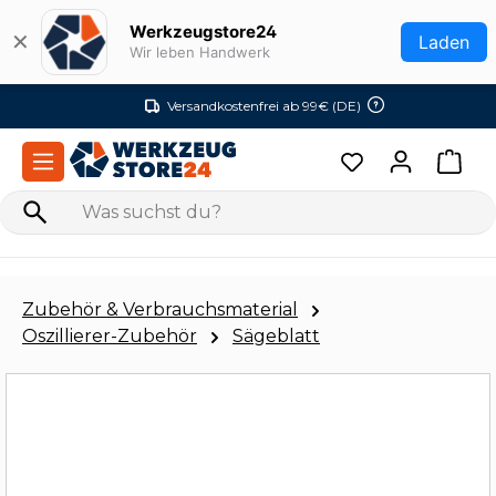
Zum Hauptinhalt springen
Werkzeugstore24
✕
Laden
Wir leben Handwerk
Versandkostenfrei ab 99€ (DE)
Zubehör & Verbrauchsmaterial
Oszillierer-Zubehör
Sägeblatt