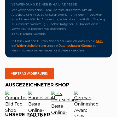
VERWENDUNG DEINER E-MAIL-ADRESSE
Wir verwenden deine E-Mail-Adresse außerdem, um dir
Angebote und Infos zu unseren eigenen, ähnlichen Produkten
zu schicken. Mit der Anmeldung erhältst du zusätzlich Zugang
zu unserem Werkzeug-Zubehör-Ratgeber. Du kannst dieser
Verwendung jederzeit widersprechen.
RECHTLICHER HINWEIS
Mit Klick auf den Button "Weiter" erkläre ich, dass ich die
,
AGB
die
und die
zur
Widerrufsbelehrung
Datenschutzerklärung
Kenntnis genommen haben und diese akzeptiere.
VERTRAG WIDERRUFEN
AUSGEZEICHNETER SHOP
UNSERE PARTNER