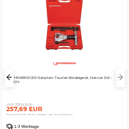
ROTHENBERGER Ratschen-Taumel-Bördelgerät, Matrize Zoll -
222404
333,14 EUR
257,69 EUR
Preise sind inkl. MwSt. und ggf. zzgl. Versandkosten
1-3 Werktage