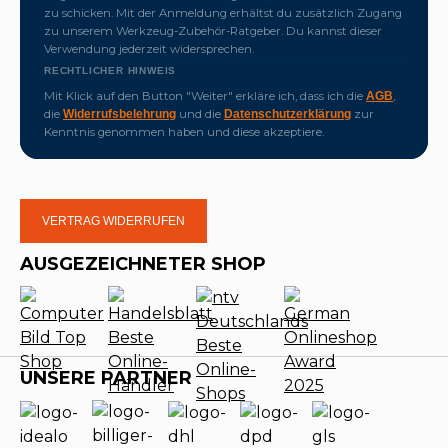
zu schicken. Mit der Anmeldung erhältst du zusätzlich Zugang
zu unserem Werkzeug-Zubehör-Ratgeber. Du kannst dieser
Verwendung jederzeit widersprechen.
RECHTLICHER HINWEIS
Mit Klick auf den Button "Weiter" erkläre ich, dass ich die
,
AGB
die
und die
zur
Widerrufsbelehrung
Datenschutzerklärung
Kenntnis genommen haben und diese akzeptiere.
VERTRAG WIDERRUFEN
AUSGEZEICHNETER SHOP
UNSERE PARTNER