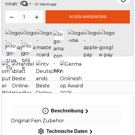
Inhalt:
1
7 - 10 Werktage
Produkt Anzahl: Gib den gewünschten W
IN DEN WARENKORB
Beschreibung
Original Fein Zubehör
Technische Daten