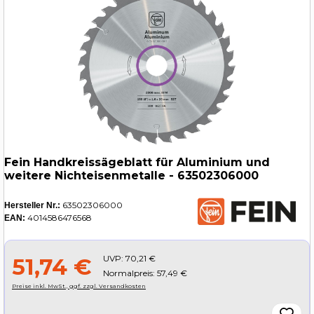
Fein Handkreissägeblatt für Aluminium und
weitere Nichteisenmetalle - 63502306000
63502306000
Hersteller Nr.:
4014586476568
EAN:
UVP:
70,21 €
51,74 €
Normalpreis: 57,49 €
Preise inkl. MwSt., ggf. zzgl. Versandkosten