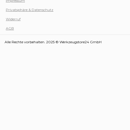
Impressum
Privatsphäre & Datenschutz
Werk
Widerruf
AGB
Alle Rechte vorbehalten. 2025 © Werkzeugstore24 GmbH