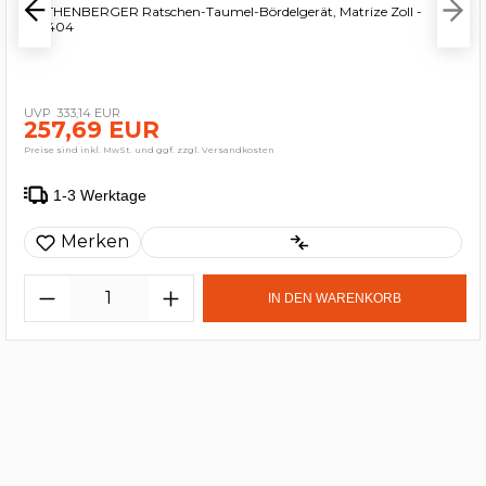
ROTHENBERGER Ratschen-Taumel-Bördelgerät, Matrize Zoll -
222404
333,14 EUR
257,69 EUR
Preise sind inkl. MwSt. und ggf. zzgl. Versandkosten
1-3 Werktage
Merken
IN DEN WARENKORB