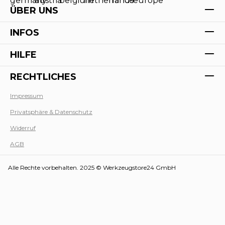
ÜBER UNS
INFOS
HILFE
RECHTLICHES
Impressum
Privatsphäre & Datenschutz
Werk
Widerruf
AGB
Alle Rechte vorbehalten. 2025 © Werkzeugstore24 GmbH