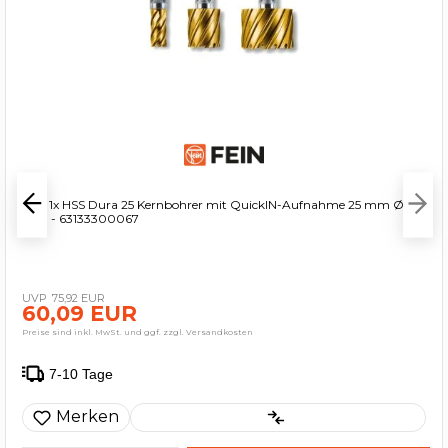
Fein 1x HSS Dura 25 Kernbohrer mit QuickIN-Aufnahme 25 mm Ø 30
mm - 63133300067
75,92 EUR
60,09 EUR
Preise sind inkl. MwSt. und ggf. zzgl. Versandkosten
7-10 Tage
Merken