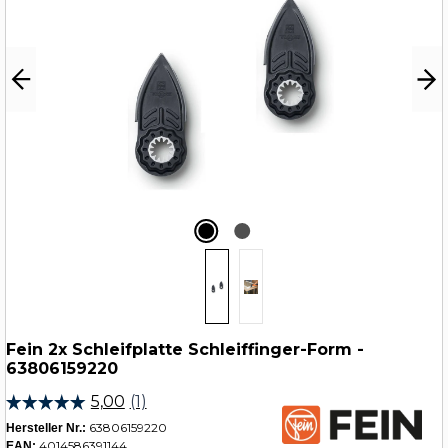
Fein 2x Schleifplatte Schleiffinger-Form -
63806159220
63806159220
Hersteller Nr.:
4014586391144
EAN: