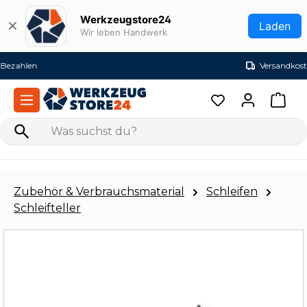
Zum Hauptinhalt springen
Werkzeugstore24
✕
Laden
Wir leben Handwerk
Versandkostenfrei ab 99€ (DE)
Zubehör & Verbrauchsmaterial
Schleifen
Schleifteller