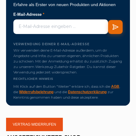
Erfahre als Erster von neuen Produkten und Aktionen
E-Mail-Adresse
*
VERWENDUNG DEINER E-MAIL-ADRESSE
Wir verwenden deine E-Mail-Adresse außerdem, um dir
Angebote und Infos zu unseren eigenen, ähnlichen Produkten
zu schicken. Mit der Anmeldung erhältst du zusätzlich Zugang
zu unserem Werkzeug-Zubehör-Ratgeber. Du kannst dieser
Verwendung jederzeit widersprechen.
RECHTLICHER HINWEIS
Mit Klick auf den Button "Weiter" erkläre ich, dass ich die
,
AGB
die
und die
zur
Widerrufsbelehrung
Datenschutzerklärung
Kenntnis genommen haben und diese akzeptiere.
VERTRAG WIDERRUFEN