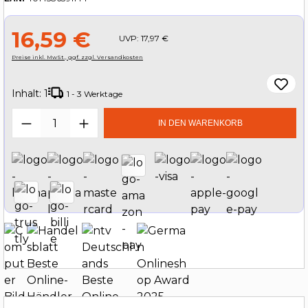
16,59 €
UVP:
17,97 €
Preise inkl. MwSt., ggf. zzgl. Versandkosten
Inhalt:
1
1 - 3 Werktage
Produkt Anzahl: Gib den gewünschten W
IN DEN WARENKORB