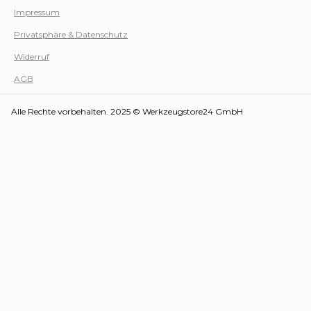
Impressum
Privatsphäre & Datenschutz
Werk
Widerruf
AGB
Alle Rechte vorbehalten. 2025 © Werkzeugstore24 GmbH