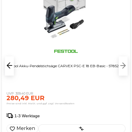
Festool Akku-Pendelstichsäge CARVEX PSC-E 18 EB-Basic - 578521
309,40 EUR
280,49 EUR
Preise sind inkl. MwSt. und ggf. zzgl. Versandkosten
1-3 Werktage
Merken