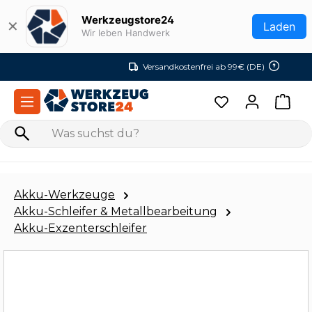
Zum Hauptinhalt springen
Werkzeugstore24
✕
Laden
Wir leben Handwerk
Versandkostenfrei ab 99€ (DE)
Akku-Werkzeuge
Akku-Schleifer & Metallbearbeitung
Akku-Exzenterschleifer