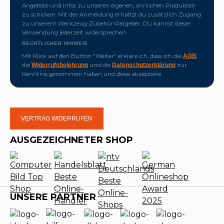
Angebote und Infos zu unseren eigenen, ähnlichen Produkten
zu schicken. Mit der Anmeldung erhältst du zusätzlich Zugang
zu unserem Werkzeug-Zubehör-Ratgeber. Du kannst dieser
Verwendung jederzeit widersprechen.
RECHTLICHER HINWEIS
Mit Klick auf den Button "Weiter" erkläre ich, dass ich die
,
AGB
die
und die
zur
Widerrufsbelehrung
Datenschutzerklärung
Kenntnis genommen haben und diese akzeptiere.
VERTRAG WIDERRUFEN
AUSGEZEICHNETER SHOP
UNSERE PARTNER