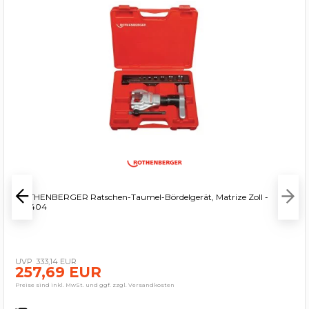
ROTHENBERGER Ratschen-Taumel-Bördelgerät, Matrize Zoll -
222404
333,14 EUR
257,69 EUR
Preise sind inkl. MwSt. und ggf. zzgl. Versandkosten