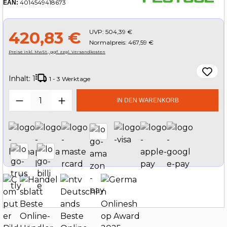
4014549418673
EAN:
UVP:
504,39 €
420,83 €
Normalpreis: 467,59 €
Preise inkl. MwSt., ggf. zzgl. Versandkosten
Inhalt:
1
1 - 3 Werktage
Produkt Anzahl: Gib den gewünschten W
IN DEN WARENKORB