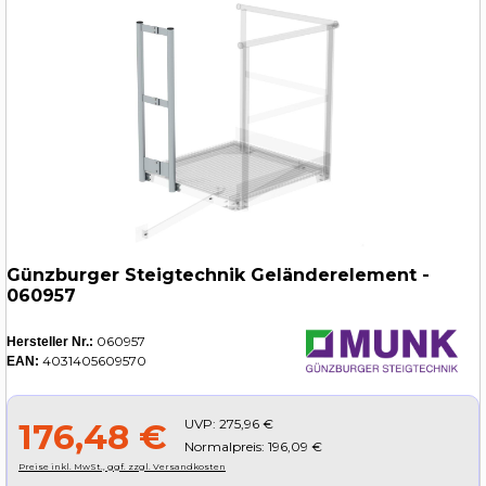
Günzburger Steigtechnik Geländerelement -
060957
060957
Hersteller Nr.:
4031405609570
EAN:
UVP:
275,96 €
176,48 €
Normalpreis: 196,09 €
Preise inkl. MwSt., ggf. zzgl. Versandkosten