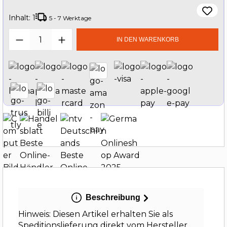
Inhalt:
1
5 - 7 Werktage
Produkt Anzahl: Gib den gewünschten W
IN DEN WARENKORB
Beschreibung
Hinweis: Diesen Artikel erhalten Sie als
Speditionslieferung direkt vom Hersteller.