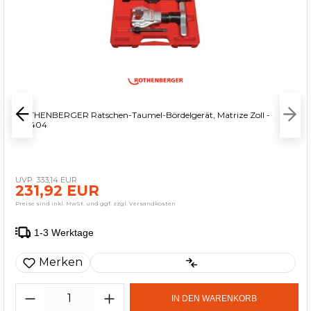
ROTHENBERGER Ratschen-Taumel-Bördelgerät, Matrize Zoll -
222404
333,14 EUR
231,92 EUR
Preise sind inkl. MwSt. und ggf. zzgl. Versandkosten
1-3 Werktage
Merken
IN DEN WARENKORB