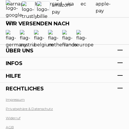
WIR VERSENDEN NACH
ÜBER UNS
INFOS
HILFE
RECHTLICHES
Impressum
Privatsphäre & Datenschutz
Werk
Widerruf
AGB