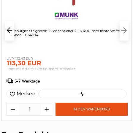
Günzburger Steigtechnik Schachtleiter GFK 400 mm lichte Weite 4
Sprossen - 064104
172,43 EUR
113,30 EUR
Preise sind inkl. MwSt. und ggf. zzgl. Versandkosten
5-7 Werktage
Merken
IN DEN WARENKORB