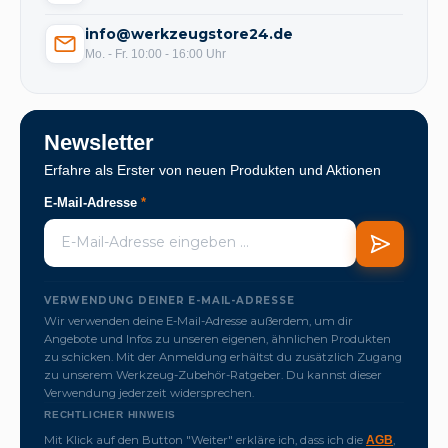
info@werkzeugstore24.de
Mo. - Fr. 10:00 - 16:00 Uhr
Newsletter
Erfahre als Erster von neuen Produkten und Aktionen
E-Mail-Adresse
*
VERWENDUNG DEINER E-MAIL-ADRESSE
Wir verwenden deine E-Mail-Adresse außerdem, um dir
Angebote und Infos zu unseren eigenen, ähnlichen Produkten
zu schicken. Mit der Anmeldung erhältst du zusätzlich Zugang
zu unserem Werkzeug-Zubehör-Ratgeber. Du kannst dieser
Verwendung jederzeit widersprechen.
RECHTLICHER HINWEIS
Mit Klick auf den Button "Weiter" erkläre ich, dass ich die
,
AGB