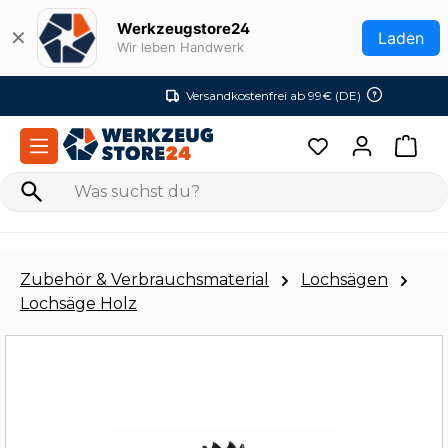
Zum Hauptinhalt springen
Werkzeugstore24
✕
Laden
Wir leben Handwerk
Versandkostenfrei ab 99€ (DE)
Zubehör & Verbrauchsmaterial
Lochsägen
Lochsäge Holz