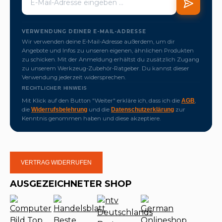
VERWENDUNG DEINER E-MAIL-ADRESSE
Wir verwenden deine E-Mail-Adresse außerdem, um dir
Angebote und Infos zu unseren eigenen, ähnlichen Produkten
zu schicken. Mit der Anmeldung erhältst du zusätzlich Zugang
zu unserem Werkzeug-Zubehör-Ratgeber. Du kannst dieser
Verwendung jederzeit widersprechen.
RECHTLICHER HINWEIS
Mit Klick auf den Button "Weiter" erkläre ich, dass ich die
,
AGB
die
und die
zur
Widerrufsbelehrung
Datenschutzerklärung
Kenntnis genommen haben und diese akzeptiere.
VERTRAG WIDERRUFEN
AUSGEZEICHNETER SHOP