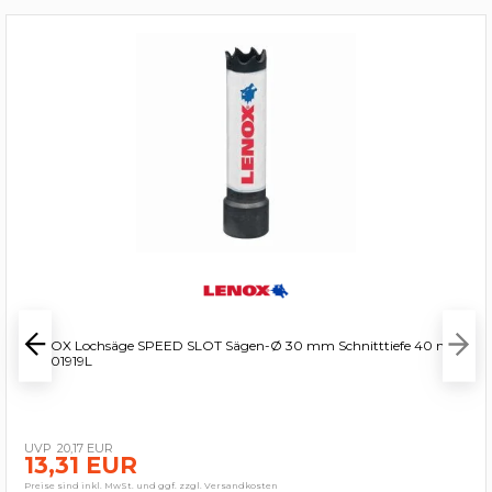
LENOX Lochsäge SPEED SLOT Sägen-Ø 30 mm Schnitttiefe 40 mm
- 3001919L
20,17 EUR
13,31 EUR
Preise sind inkl. MwSt. und ggf. zzgl. Versandkosten