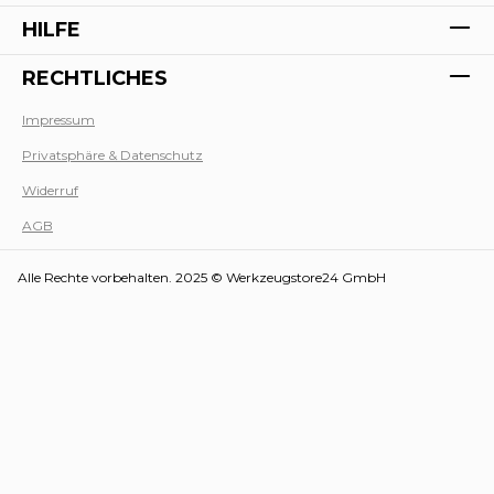
HILFE
RECHTLICHES
Impressum
Privatsphäre & Datenschutz
Werk
Widerruf
AGB
Alle Rechte vorbehalten. 2025 © Werkzeugstore24 GmbH