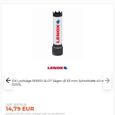
LENOX Lochsäge SPEED SLOT Sägen-Ø 33 mm Schnitttiefe 40 mm
- 3002121L
20,17 EUR
14,79 EUR
Preise sind inkl. MwSt. und ggf. zzgl. Versandkosten