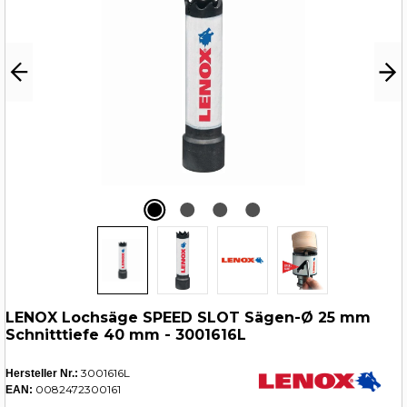
LENOX Lochsäge SPEED SLOT Sägen-Ø 25 mm
Schnitttiefe 40 mm - 3001616L
3001616L
Hersteller Nr.:
0082472300161
EAN: