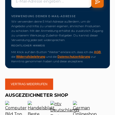
VERWENDUNG DEINER E-MAIL-ADRESSE
Wir verwenden deine E-Mail-Adresse außerdem, um dir
Angebote und Infos zu unseren eigenen, ähnlichen Produkten
zu schicken. Mit der Anmeldung erhältst du zusätzlich Zugang
zu unserem Werkzeug-Zubehör-Ratgeber. Du kannst dieser
Verwendung jederzeit widersprechen.
RECHTLICHER HINWEIS
Mit Klick auf den Button "Weiter" erkläre ich, dass ich die
,
AGB
die
und die
zur
Widerrufsbelehrung
Datenschutzerklärung
Kenntnis genommen haben und diese akzeptiere.
VERTRAG WIDERRUFEN
AUSGEZEICHNETER SHOP