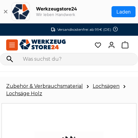
Zum Hauptinhalt springen
Werkzeugstore24
✕
Laden
Wir leben Handwerk
Versandkostenfrei ab 99€ (DE)
Zubehör & Verbrauchsmaterial
Lochsägen
Lochsäge Holz