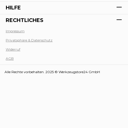
HILFE
RECHTLICHES
Impressum
Privatsphäre & Datenschutz
Werk
Widerruf
AGB
Alle Rechte vorbehalten. 2025 © Werkzeugstore24 GmbH