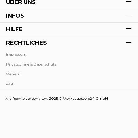
ÜBER UNS
INFOS
HILFE
RECHTLICHES
Impressum
Privatsphäre & Datenschutz
Werk
Widerruf
AGB
Alle Rechte vorbehalten. 2025 © Werkzeugstore24 GmbH