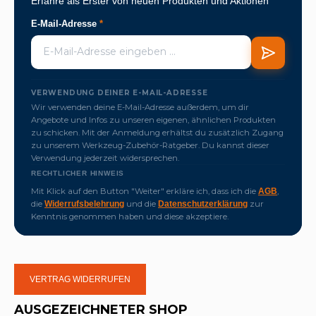
Erfahre als Erster von neuen Produkten und Aktionen
E-Mail-Adresse
*
VERWENDUNG DEINER E-MAIL-ADRESSE
Wir verwenden deine E-Mail-Adresse außerdem, um dir
Angebote und Infos zu unseren eigenen, ähnlichen Produkten
zu schicken. Mit der Anmeldung erhältst du zusätzlich Zugang
zu unserem Werkzeug-Zubehör-Ratgeber. Du kannst dieser
Verwendung jederzeit widersprechen.
RECHTLICHER HINWEIS
Mit Klick auf den Button "Weiter" erkläre ich, dass ich die
,
AGB
die
und die
zur
Widerrufsbelehrung
Datenschutzerklärung
Kenntnis genommen haben und diese akzeptiere.
VERTRAG WIDERRUFEN
AUSGEZEICHNETER SHOP