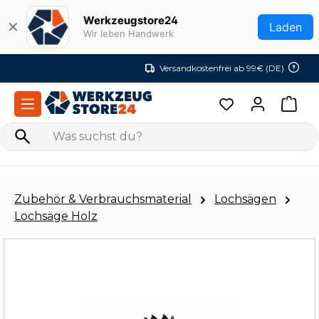
Zum Hauptinhalt springen
Werkzeugstore24
✕
Laden
Wir leben Handwerk
Versandkostenfrei ab 99€ (DE)
Zubehör & Verbrauchsmaterial
Lochsägen
Lochsäge Holz