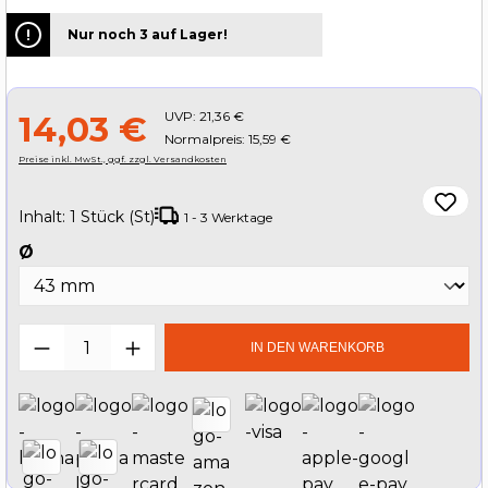
Nur noch 3 auf Lager!
UVP:
21,36 €
14,03 €
Normalpreis: 15,59 €
Preise inkl. MwSt., ggf. zzgl. Versandkosten
Inhalt:
1 Stück (St)
1 - 3 Werktage
auswählen
Ø
Produkt Anzahl: Gib den gewünschten W
IN DEN WARENKORB