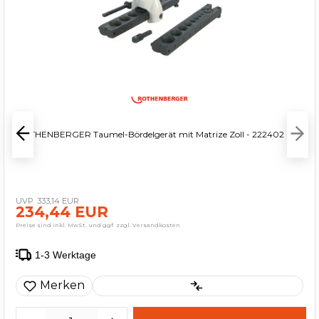
ROTHENBERGER Taumel-Bördelgerät mit Matrize Zoll - 222402
333,14 EUR
234,44 EUR
Preise sind inkl. MwSt. und ggf. zzgl. Versandkosten
1-3 Werktage
Merken