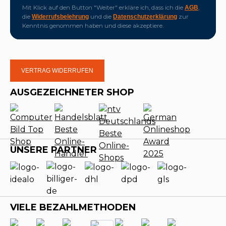
Mit Klick auf den Button "Weiter" erkläre ich, dass ich die
,
AGB
die
und die
zur
Widerrufsbelehrung
Datenschutzerklärung
Kenntnis genommen haben und diese akzeptiere.
VERTRAG WIDERRUFEN
AUSGEZEICHNETER SHOP
UNSERE PARTNER
VIELE BEZAHLMETHODEN