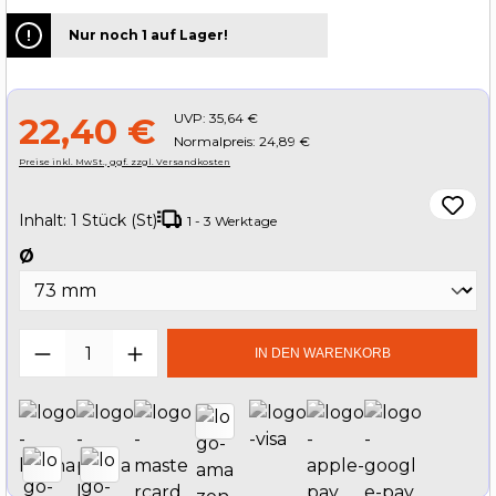
Nur noch 1 auf Lager!
UVP:
35,64 €
22,40 €
Normalpreis: 24,89 €
Preise inkl. MwSt., ggf. zzgl. Versandkosten
Inhalt:
1 Stück (St)
1 - 3 Werktage
auswählen
Ø
Produkt Anzahl: Gib den gewünschten W
IN DEN WARENKORB