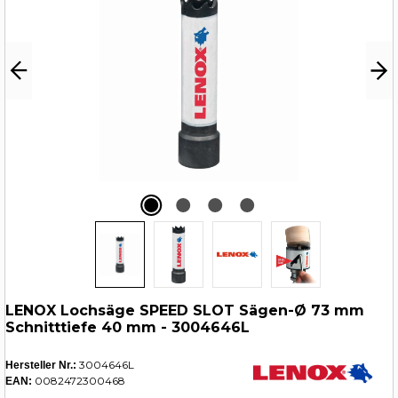
LENOX Lochsäge SPEED SLOT Sägen-Ø 73 mm
Schnitttiefe 40 mm - 3004646L
3004646L
Hersteller Nr.:
0082472300468
EAN: