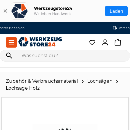
Zum Hauptinhalt springen
Werkzeugstore24
✕
Laden
Wir leben Handwerk
Versandkostenfrei ab 99€ (DE)
Zubehör & Verbrauchsmaterial
Lochsägen
Lochsäge Holz