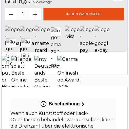
Inhalt:
1
3 - 5 Werktage
Produkt Anzahl: Gib den gewünschten W
IN DEN WARENKORB
Beschreibung
Wenn auch Kunststoff oder Lack-
Oberflächen behandelt werden sollen, kann
die Drehzahl über die elektronische