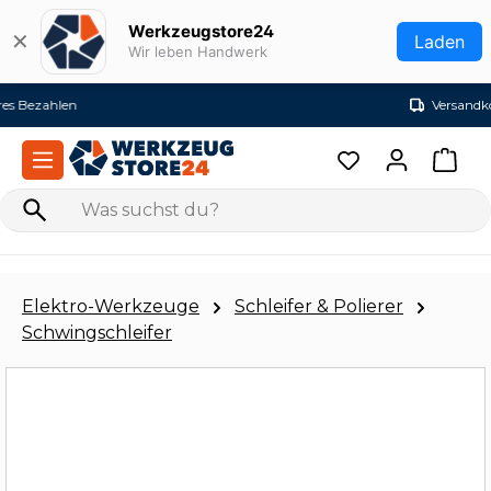
Zum Hauptinhalt springen
Werkzeugstore24
✕
Laden
Wir leben Handwerk
Versandkostenfrei ab 99€ (DE)
Elektro-Werkzeuge
Schleifer & Polierer
Schwingschleifer