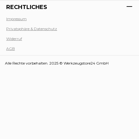
RECHTLICHES
Impressum
Privatsphäre & Datenschutz
Werk
Widerruf
AGB
Alle Rechte vorbehalten. 2025 © Werkzeugstore24 GmbH