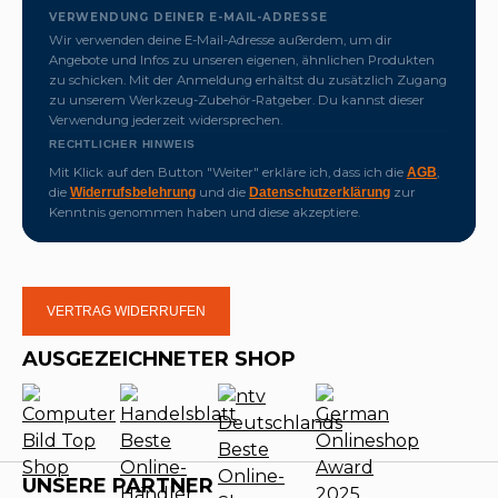
VERWENDUNG DEINER E-MAIL-ADRESSE
Wir verwenden deine E-Mail-Adresse außerdem, um dir
Angebote und Infos zu unseren eigenen, ähnlichen Produkten
zu schicken. Mit der Anmeldung erhältst du zusätzlich Zugang
zu unserem Werkzeug-Zubehör-Ratgeber. Du kannst dieser
Verwendung jederzeit widersprechen.
RECHTLICHER HINWEIS
Mit Klick auf den Button "Weiter" erkläre ich, dass ich die
,
AGB
die
und die
zur
Widerrufsbelehrung
Datenschutzerklärung
Kenntnis genommen haben und diese akzeptiere.
VERTRAG WIDERRUFEN
AUSGEZEICHNETER SHOP
UNSERE PARTNER