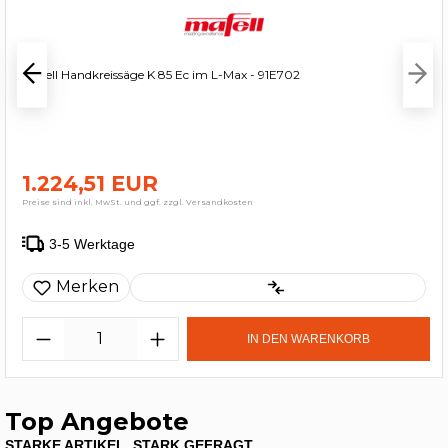
mafell Handkreissäge K 85 Ec im L-Max - 91E702
1.224,51 EUR
Preise sind inkl. MwSt. und ggf. zzgl. Versandkosten
3-5 Werktage
Merken
IN DEN WARENKORB
Top Angebote
STARKE ARTIKEL, STARK GEFRAGT