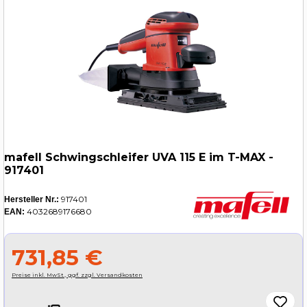
mafell Schwingschleifer UVA 115 E im T-MAX -
917401
917401
Hersteller Nr.:
4032689176680
EAN:
731,85 €
Preise inkl. MwSt., ggf. zzgl. Versandkosten