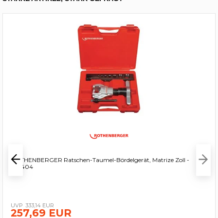
ROTHENBERGER Ratschen-Taumel-Bördelgerät, Matrize Zoll -
222404
333,14 EUR
257,69 EUR