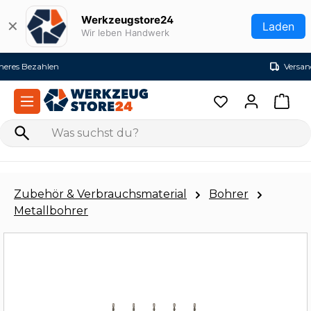
Zum Hauptinhalt springen
Werkzeugstore24
✕
Laden
Wir leben Handwerk
Versandkostenfrei ab 99€ (DE)
Zubehör & Verbrauchsmaterial
Bohrer
Metallbohrer