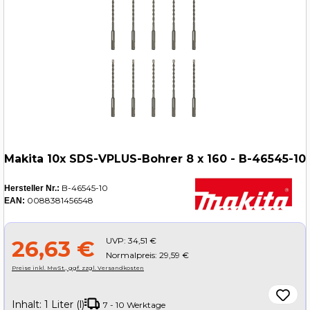
Makita 10x SDS-VPLUS-Bohrer 8 x 160 - B-46545-10
B-46545-10
Hersteller Nr.:
0088381456548
EAN:
UVP:
34,51 €
26,63 €
Normalpreis: 29,59 €
Preise inkl. MwSt., ggf. zzgl. Versandkosten
Inhalt:
1 Liter (l)
7 - 10 Werktage