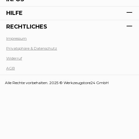
HILFE
RECHTLICHES
Impressum
Privatsphäre & Datenschutz
Werk
Widerruf
AGB
Alle Rechte vorbehalten. 2025 © Werkzeugstore24 GmbH