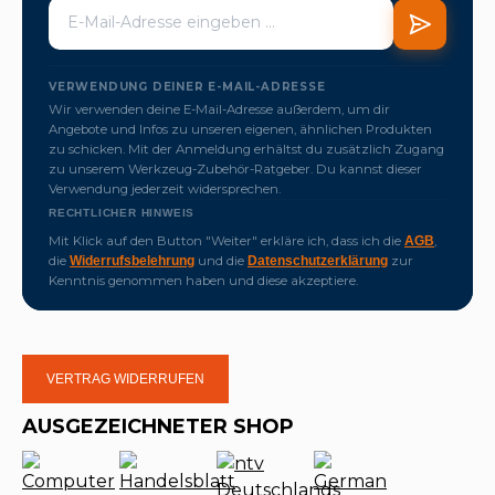
VERWENDUNG DEINER E-MAIL-ADRESSE
Wir verwenden deine E-Mail-Adresse außerdem, um dir
Angebote und Infos zu unseren eigenen, ähnlichen Produkten
zu schicken. Mit der Anmeldung erhältst du zusätzlich Zugang
zu unserem Werkzeug-Zubehör-Ratgeber. Du kannst dieser
Verwendung jederzeit widersprechen.
RECHTLICHER HINWEIS
Mit Klick auf den Button "Weiter" erkläre ich, dass ich die
,
AGB
die
und die
zur
Widerrufsbelehrung
Datenschutzerklärung
Kenntnis genommen haben und diese akzeptiere.
VERTRAG WIDERRUFEN
AUSGEZEICHNETER SHOP