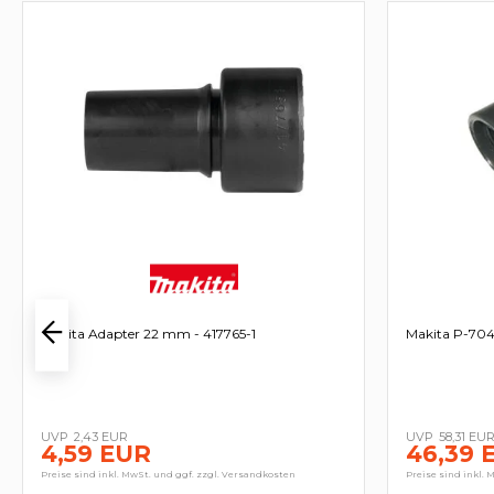
Makita Adapter 22 mm - 417765-1
Makita P-70
2,43 EUR
58,31 EU
4,59 EUR
46,39 
Preise sind inkl. MwSt. und ggf. zzgl. Versandkosten
Preise sind inkl. 