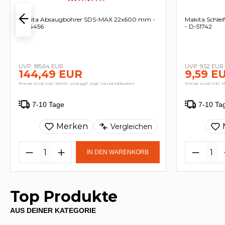
Makita Absaugbohrer SDS-MAX 22x600 mm -
Makita Schle
B-64456
- D-51742
185,64 EUR
9,52 EUR
144,49 EUR
9,59 E
Preise sind inkl. MwSt. und ggf. zzgl. Versandkosten
Preise sind inkl. 
7-10 Tage
7-10 Ta
Merken
Vergleichen
IN DEN WARENKORB
Top Produkte
AUS DEINER KATEGORIE