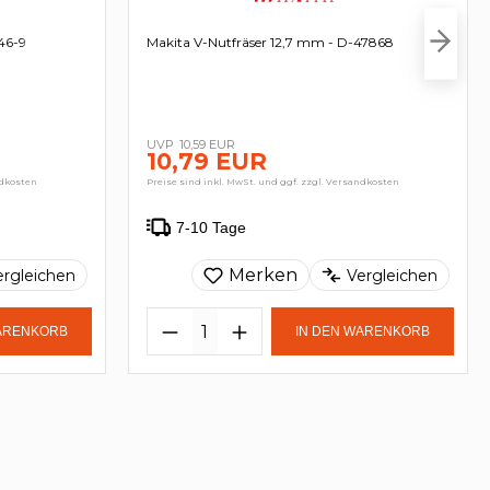
746-9
Makita V-Nutfräser 12,7 mm - D-47868
10,59 EUR
10,79 EUR
ndkosten
Preise sind inkl. MwSt. und ggf. zzgl. Versandkosten
7-10 Tage
Merken
ergleichen
Vergleichen
WARENKORB
IN DEN WARENKORB