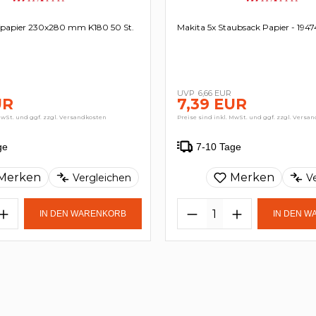
ifpapier 230x280 mm K180 50 St.
Makita 5x Staubsack Papier - 194
6,66 EUR
UR
7,39 EUR
MwSt. und ggf. zzgl. Versandkosten
Preise sind inkl. MwSt. und ggf. zzgl. Versa
ge
7-10 Tage
Merken
Merken
Vergleichen
V
IN DEN WARENKORB
IN DEN 