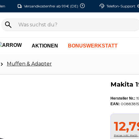
len
Versandkostenfrei ab 99€ (DE)
Telefon-Support:
AKTIONEN
BONUSWERKSTATT
Muffen & Adapter
Makita 
1
Hersteller Nr.:
0088381
EAN:
12,7
Preise inkl. MwSt.