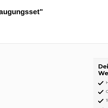
saugungsset"
Dei
We
H
G
T