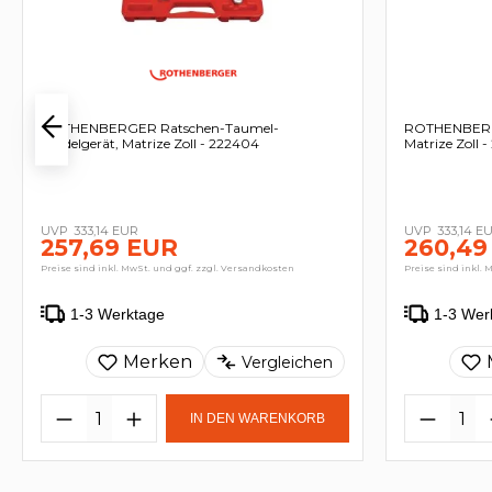
ROTHENBERGER Ratschen-Taumel-
ROTHENBERGE
Bördelgerät, Matrize Zoll - 222404
Matrize Zoll 
333,14 EUR
333,14 E
257,69 EUR
260,49
Preise sind inkl. MwSt. und ggf. zzgl. Versandkosten
Preise sind inkl. 
1-3 Werktage
1-3 Wer
Merken
Vergleichen
IN DEN WARENKORB