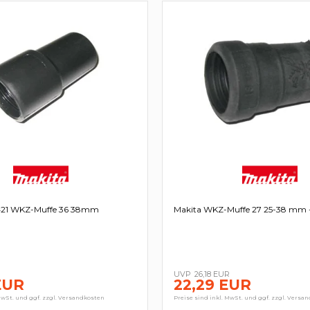
421 WKZ-Muffe 36 38mm
Makita WKZ-Muffe 27 25-38 mm 
R
26,18 EUR
EUR
22,29 EUR
MwSt. und ggf. zzgl. Versandkosten
Preise sind inkl. MwSt. und ggf. zzgl. Versa