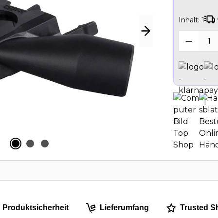
Inhalt:
1
Produk
Produktsicherheit
Lieferumfang
Trusted S