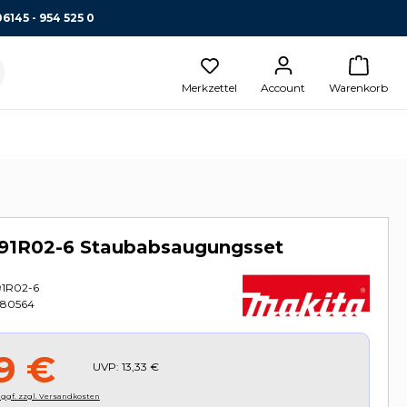
06145 - 954 525 0
Merkzettel
Account
Warenkorb
191R02-6 Staubabsaugungsset
91R02-6
580564
9 €
UVP:
13,33 €
, ggf. zzgl. Versandkosten