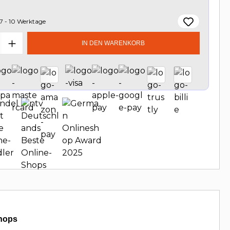
7 - 10 Werktage
t Anzahl: Gib den gewünschten Wert e
IN DEN WARENKORB
hops