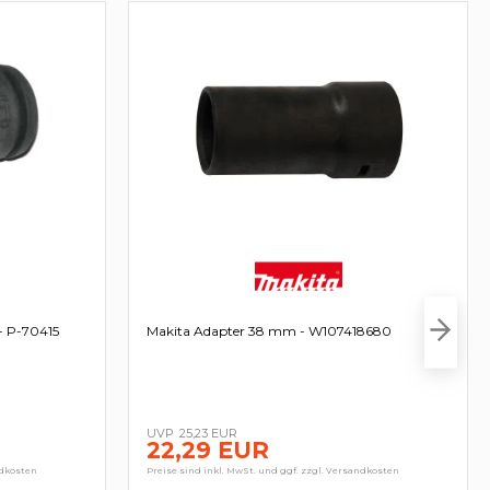
- P-70415
Makita Adapter 38 mm - W107418680
25,23 EUR
22,29 EUR
ndkosten
Preise sind inkl. MwSt. und ggf. zzgl. Versandkosten