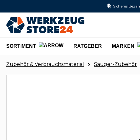
Sicheres Bezah
m Hauptinhalt springen
Zur Suche springen
Zur Hauptnavigation springen
SORTIMENT
RATGEBER
MARKEN
Zubehör & Verbrauchsmaterial
Sauger-Zubehör