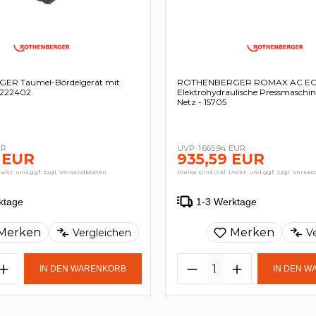
R Taumel-Bördelgerät mit
ROTHENBERGER ROMAX AC ECO
- 222402
Elektrohydraulische Pressmaschin
Netz - 15705
UR
1.665,94 EUR
 EUR
935,59 EUR
MwSt. und ggf. zzgl. Versandkosten
Preise sind inkl. MwSt. und ggf. zzgl. Versa
ktage
1-3 Werktage
Merken
Merken
Vergleichen
V
IN DEN WARENKORB
IN DEN 