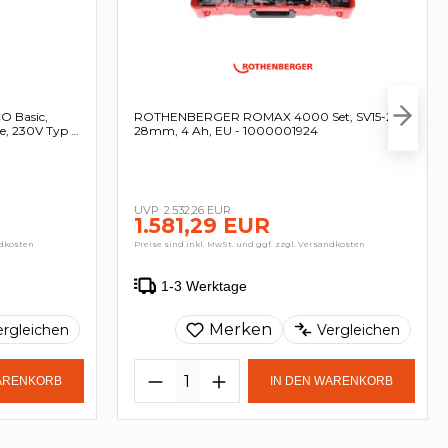
 Basic,
ROTHENBERGER ROMAX 4000 Set, SV15-22-
e, 230V Typ C
28mm, 4 Ah, EU - 1000001924
2.532,26 EUR
1.581,29 EUR
ndkosten
Preise sind inkl. MwSt. und ggf. zzgl. Versandkosten
1-3 Werktage
Merken
ergleichen
Vergleichen
WARENKORB
IN DEN WARENKORB