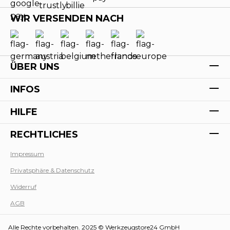
WIR VERSENDEN NACH
ÜBER UNS
INFOS
HILFE
RECHTLICHES
Impressum
Privatsphäre & Datenschutz
Werk
Widerruf
AGB
Alle Rechte vorbehalten. 2025 © Werkzeugstore24 GmbH