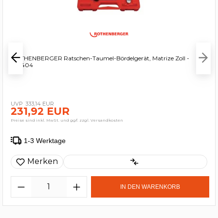
ROTHENBERGER Ratschen-Taumel-Bördelgerät, Matrize Zoll -
222404
333,14 EUR
231,92 EUR
Preise sind inkl. MwSt. und ggf. zzgl. Versandkosten
1-3 Werktage
Merken
IN DEN WARENKORB