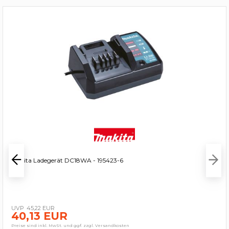
Makita Ladegerät DC18WA - 195423-6
45,22 EUR
40,13 EUR
Preise sind inkl. MwSt. und ggf. zzgl. Versandkosten