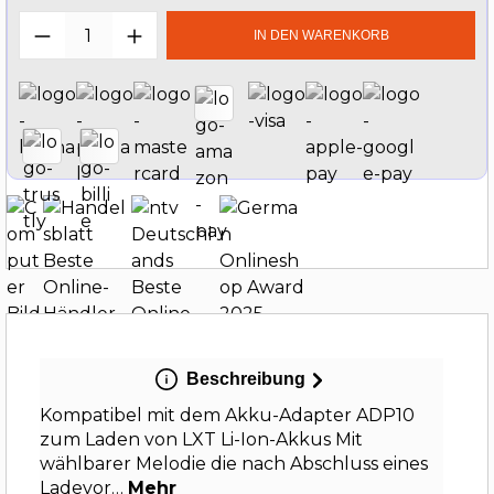
Produkt Anzahl: Gib den gewünschten W
IN DEN WARENKORB
Beschreibung
Kompatibel mit dem Akku-Adapter ADP10
zum Laden von LXT Li-Ion-Akkus Mit
wählbarer Melodie die nach Abschluss eines
Ladevor…
Mehr