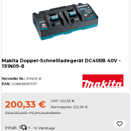
Makita Doppel-Schnellladegerät DC40RB 40V -
191N09-8
191N09-8
Hersteller Nr.:
0088381579117
EAN:
UVP:
222,53 €
200,33 €
Normalpreis: 222,59 €
Preise inkl. MwSt., ggf. zzgl. Versandkosten
Inhalt:
1
7 - 10 Werktage