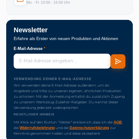
Mo. - Fr. 10:00 - 16:00 Uhr
Newsletter
Erfahre als Erster von neuen Produkten und Aktionen
E-Mail-Adresse
*
VERWENDUNG DEINER E-MAIL-ADRESSE
Wir verwenden deine E-Mail-Adresse außerdem, um dir
Angebote und Infos zu unseren eigenen, ähnlichen Produkten
zu schicken. Mit der Anmeldung erhältst du zusätzlich Zugang
zu unserem Werkzeug-Zubehör-Ratgeber. Du kannst dieser
Verwendung jederzeit widersprechen.
RECHTLICHER HINWEIS
Mit Klick auf den Button "Weiter" erkläre ich, dass ich die
,
AGB
die
und die
zur
Widerrufsbelehrung
Datenschutzerklärung
Kenntnis genommen haben und diese akzeptiere.