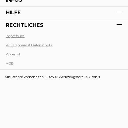
HILFE
RECHTLICHES
Impressum
Privatsphäre & Datenschutz
Werk
Widerruf
AGB
Alle Rechte vorbehalten. 2025 © Werkzeugstore24 GmbH