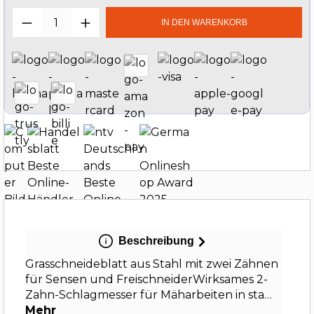
Produkt Anzahl: Gib den gewünschten W
IN DEN WARENKORB
Beschreibung
Grasschneideblatt aus Stahl mit zwei Zähnen
für Sensen und FreischneiderWirksames 2-
Zahn-Schlagmesser für Mäharbeiten in sta…
Mehr