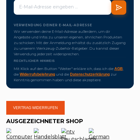
VERWENDUNG DEINER E-MAIL-ADRESSE
Wir verwenden deine E-Mail-Adresse außerdem, um dir
Angebote und Infos zu unseren eigenen, ähnlichen Produkten
zu schicken. Mit der Anmeldung erhältst du zusätzlich Zugang
zu unserem Werkzeug-Zubehör-Ratgeber. Du kannst dieser
Verwendung jederzeit widersprechen.
RECHTLICHER HINWEIS
Mit Klick auf den Button "Weiter" erkläre ich, dass ich die
,
AGB
die
und die
zur
Widerrufsbelehrung
Datenschutzerklärung
Kenntnis genommen haben und diese akzeptiere.
VERTRAG WIDERRUFEN
AUSGEZEICHNETER SHOP