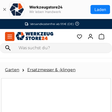
Zum Hauptinhalt springen
Werkzeugstore24
✕
Laden
Wir leben Handwerk
Versandkostenfrei ab 99€ (DE)
Garten
Ersatzmesser & -klingen