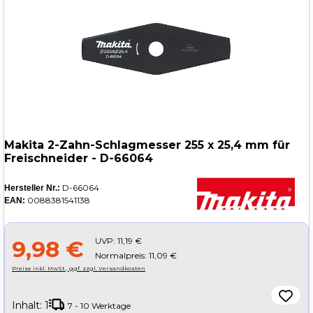
Makita 2-Zahn-Schlagmesser 255 x 25,4 mm für
Freischneider - D-66064
D-66064
Hersteller Nr.:
0088381541138
EAN:
UVP:
11,19 €
9,98 €
Normalpreis: 11,09 €
Preise inkl. MwSt., ggf. zzgl. Versandkosten
Inhalt:
1
7 - 10 Werktage