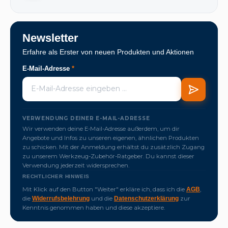
Newsletter
Erfahre als Erster von neuen Produkten und Aktionen
E-Mail-Adresse
*
VERWENDUNG DEINER E-MAIL-ADRESSE
Wir verwenden deine E-Mail-Adresse außerdem, um dir
Angebote und Infos zu unseren eigenen, ähnlichen Produkten
zu schicken. Mit der Anmeldung erhältst du zusätzlich Zugang
zu unserem Werkzeug-Zubehör-Ratgeber. Du kannst dieser
Verwendung jederzeit widersprechen.
RECHTLICHER HINWEIS
Mit Klick auf den Button "Weiter" erkläre ich, dass ich die
,
AGB
die
und die
zur
Widerrufsbelehrung
Datenschutzerklärung
Kenntnis genommen haben und diese akzeptiere.