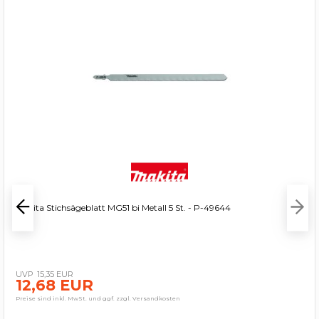
Makita Stichsägeblatt MG51 bi Metall 5 St. - P-49644
15,35 EUR
12,68 EUR
Preise sind inkl. MwSt. und ggf. zzgl. Versandkosten