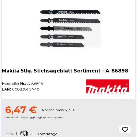
Makita 5tlg. Stichsägeblatt Sortiment - A-86898
A-86898
Hersteller Nr.:
0088381151740
EAN:
6,47 €
Normalpreis: 7,19 €
Preise inkl. MwSt., ggf. zzgl. Versandkosten
Inhalt:
1
7 - 10 Werktage