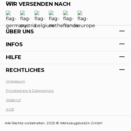
WIR VERSENDEN NACH
ÜBER UNS
INFOS
HILFE
RECHTLICHES
Impressum
Privatsphäre & Datenschutz
Werk
Widerruf
AGB
Alle Rechte vorbehalten. 2025 © Werkzeugstore24 GmbH