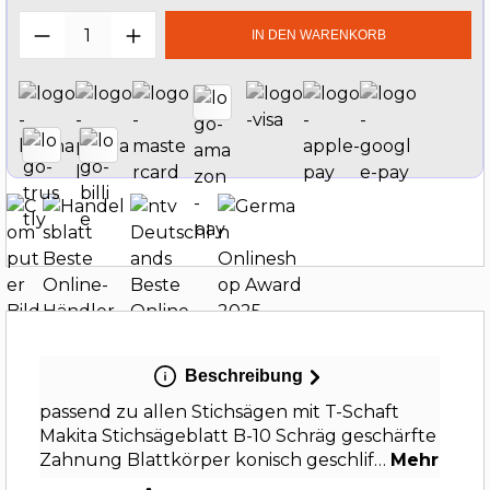
Produkt Anzahl: Gib den gewünschten W
IN DEN WARENKORB
Beschreibung
passend zu allen Stichsägen mit T-Schaft
Makita Stichsägeblatt B-10 Schräg geschärfte
Zahnung Blattkörper konisch geschlif…
Mehr