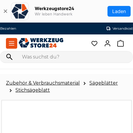
Zum Hauptinhalt springen
Werkzeugstore24
✕
Laden
Wir leben Handwerk
Versandkostenfrei ab 99€ (DE)
Zubehör & Verbrauchsmaterial
Sägeblätter
Stichsägeblatt