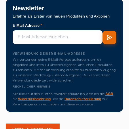
Newsletter
Erfahre als Erster von neuen Produkten und Aktionen
E-Mail-Adresse
*
VERWENDUNG DEINER E-MAIL-ADRESSE
Wir verwenden deine E-Mail-Adresse außerdem, um dir
Angebote und Infos zu unseren eigenen, ähnlichen Produkten
zu schicken. Mit der Anmeldung erhältst du zusätzlich Zugang
zu unserem Werkzeug-Zubehör-Ratgeber. Du kannst dieser
Verwendung jederzeit widersprechen.
RECHTLICHER HINWEIS
Mit Klick auf den Button "Weiter" erkläre ich, dass ich die
,
AGB
die
und die
zur
Widerrufsbelehrung
Datenschutzerklärung
Kenntnis genommen haben und diese akzeptiere.