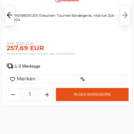
ROTHENBERGER Ratschen-Taumel-Bördelgerät, Matrize Zoll -
222404
333,14 EUR
257,69 EUR
Preise sind inkl. MwSt. und ggf. zzgl. Versandkosten
1-3 Werktage
Merken
IN DEN WARENKORB