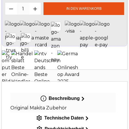
Produkt Anzahl: Gib den gewünschten W
IN DEN WARENKORB
Beschreibung
Original Makita Zubehör
Technische Daten
Produktsicherheit