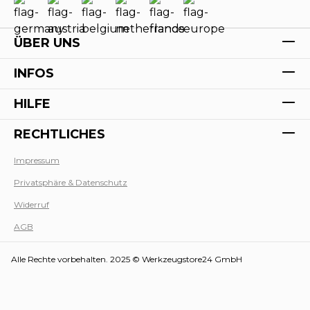
ÜBER UNS
INFOS
HILFE
RECHTLICHES
Impressum
Privatsphäre & Datenschutz
Werk
Widerruf
AGB
Alle Rechte vorbehalten. 2025 © Werkzeugstore24 GmbH