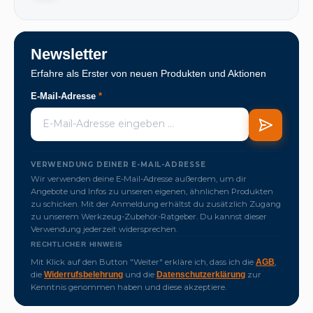
Newsletter
Erfahre als Erster von neuen Produkten und Aktionen
E-Mail-Adresse
*
VERWENDUNG DEINER E-MAIL-ADRESSE
Wir verwenden deine E-Mail-Adresse außerdem, um dir
Angebote und Infos zu unseren eigenen, ähnlichen Produkten
zu schicken. Mit der Anmeldung erhältst du zusätzlich Zugang
zu unserem Werkzeug-Zubehör-Ratgeber. Du kannst dieser
Verwendung jederzeit widersprechen.
RECHTLICHER HINWEIS
Mit Klick auf den Button "Weiter" erkläre ich, dass ich die
,
AGB
die
und die
zur
Widerrufsbelehrung
Datenschutzerklärung
Kenntnis genommen haben und diese akzeptiere.