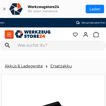
Zum Hauptinhalt springen
Werkzeugstore24
✕
Laden
Wir leben Handwerk
Versandkostenfrei ab 99€ (DE)
Akkus & Ladegeräte
Ersatzakku