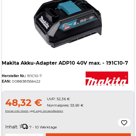
Makita Akku-Adapter ADP10 40V max. - 191C10-7
191C10-7
Hersteller Nr.:
0088381556422
EAN:
UVP:
52,36 €
48,32 €
Normalpreis: 53,69 €
Preise inkl. MwSt., ggf. zzgl. Versandkosten
Inhalt:
1
7 - 10 Werktage