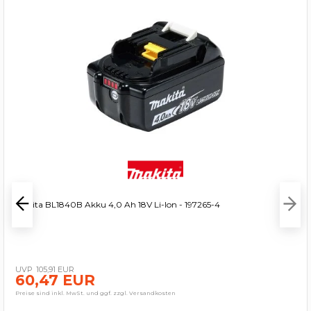
Makita BL1840B Akku 4,0 Ah 18V Li-Ion - 197265-4
105,91 EUR
60,47 EUR
Preise sind inkl. MwSt. und ggf. zzgl. Versandkosten