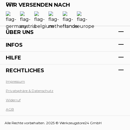
WIR VERSENDEN NACH
ÜBER UNS
INFOS
HILFE
RECHTLICHES
Impressum
Privatsphäre & Datenschutz
Werk
Widerruf
AGB
Alle Rechte vorbehalten. 2025 © Werkzeugstore24 GmbH