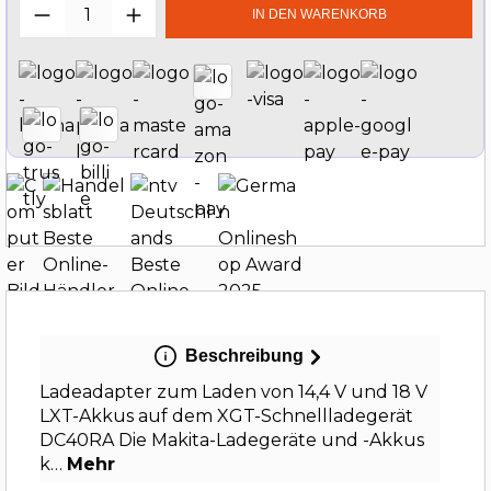
Produkt Anzahl: Gib den gewünschten W
IN DEN WARENKORB
Beschreibung
Ladeadapter zum Laden von 14,4 V und 18 V
LXT-Akkus auf dem XGT-Schnellladegerät
DC40RA Die Makita-Ladegeräte und -Akkus
k…
Mehr