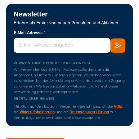
Newsletter
Erfahre als Erster von neuen Produkten und Aktionen
E-Mail-Adresse
*
VERWENDUNG DEINER E-MAIL-ADRESSE
Wir verwenden deine E-Mail-Adresse außerdem, um dir
Angebote und Infos zu unseren eigenen, ähnlichen Produkten
zu schicken. Mit der Anmeldung erhältst du zusätzlich Zugang
zu unserem Werkzeug-Zubehör-Ratgeber. Du kannst dieser
Verwendung jederzeit widersprechen.
RECHTLICHER HINWEIS
Mit Klick auf den Button "Weiter" erkläre ich, dass ich die
,
AGB
die
und die
zur
Widerrufsbelehrung
Datenschutzerklärung
Kenntnis genommen haben und diese akzeptiere.