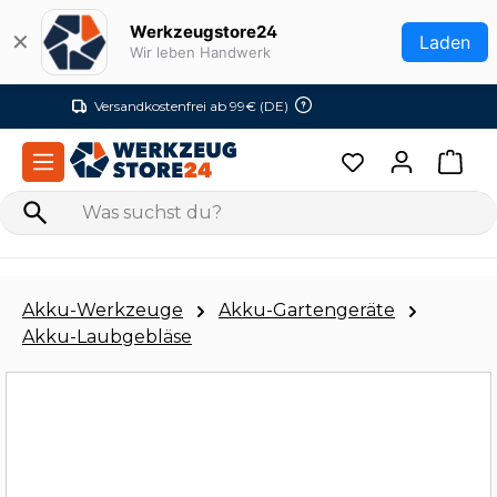
Zum Hauptinhalt springen
Werkzeugstore24
✕
Laden
Wir leben Handwerk
Versandkostenfrei ab 99€ (DE)
Akku-Werkzeuge
Akku-Gartengeräte
Akku-Laubgebläse