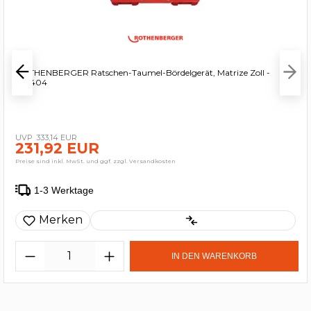
ROTHENBERGER Ratschen-Taumel-Bördelgerät, Matrize Zoll -
222404
333,14 EUR
231,92 EUR
Preise sind inkl. MwSt. und ggf. zzgl. Versandkosten
1-3 Werktage
Merken
IN DEN WARENKORB