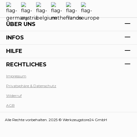
ÜBER UNS
INFOS
HILFE
RECHTLICHES
Impressum
Privatsphäre & Datenschutz
Werk
Widerruf
AGB
Alle Rechte vorbehalten. 2025 © Werkzeugstore24 GmbH