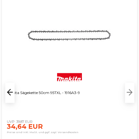
Makita Sägekette 50cm 95TXL - 1916A3-9
39,87 EUR
34,64 EUR
Preise sind inkl. MwSt. und ggf. zzgl. Versandkosten