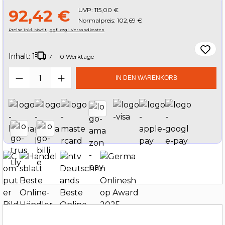
UVP:
115,00 €
92,42 €
Normalpreis: 102,69 €
Preise inkl. MwSt., ggf. zzgl. Versandkosten
Inhalt:
1
7 - 10 Werktage
Produkt Anzahl: Gib den gewünschten W
IN DEN WARENKORB