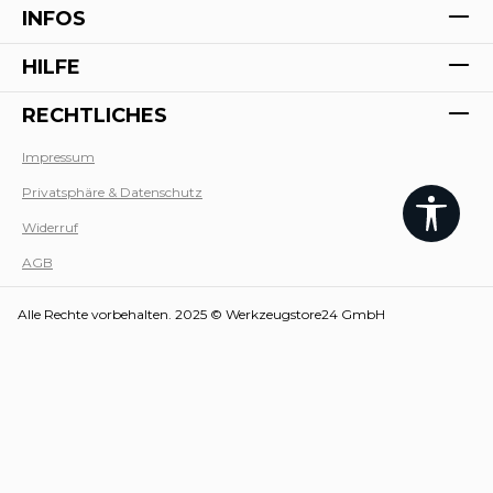
INFOS
HILFE
RECHTLICHES
Impressum
Privatsphäre & Datenschutz
Werk
Widerruf
AGB
Alle Rechte vorbehalten. 2025 © Werkzeugstore24 GmbH