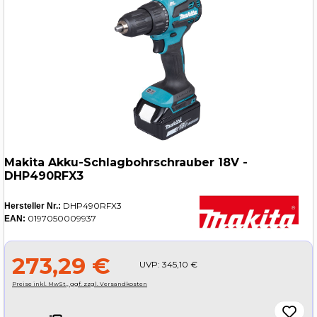
Makita Akku-Schlagbohrschrauber 18V -
DHP490RFX3
DHP490RFX3
Hersteller Nr.:
0197050009937
EAN:
273,29 €
UVP:
345,10 €
Preise inkl. MwSt., ggf. zzgl. Versandkosten