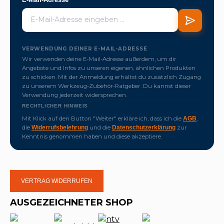
VERWENDUNG DEINER E-MAIL-ADRESSE
Wir verwenden deine E-Mail-Adresse außerdem, um dir
Angebote und Infos zu unseren eigenen, ähnlichen Produkten
zu schicken. Mit der Anmeldung erhältst du zusätzlich Zugang
zu unserem Werkzeug-Zubehör-Ratgeber. Du kannst dieser
Verwendung jederzeit widersprechen.
RECHTLICHER HINWEIS
Mit Klick auf den Button "Weiter" erkläre ich, dass ich die
,
AGB
die
und die
zur
Widerrufsbelehrung
Datenschutzerklärung
Kenntnis genommen haben und diese akzeptiere.
VERTRAG WIDERRUFEN
AUSGEZEICHNETER SHOP