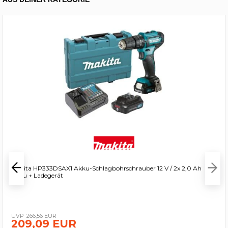
Makita HP333DSAX1 Akku-Schlagbohrschrauber 12 V / 2x 2,0 Ah
Akku + Ladegerät
266,56 EUR
209,09 EUR