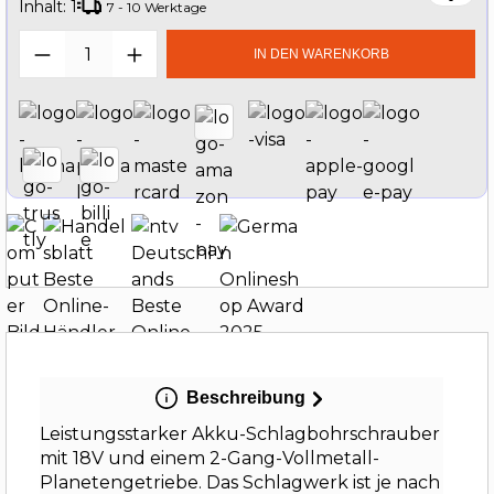
Inhalt:
1
7 - 10 Werktage
Produkt Anzahl: Gib den gewünschten W
IN DEN WARENKORB
Beschreibung
Leistungsstarker Akku-Schlagbohrschrauber
mit 18V und einem 2-Gang-Vollmetall-
Planetengetriebe. Das Schlagwerk ist je nach